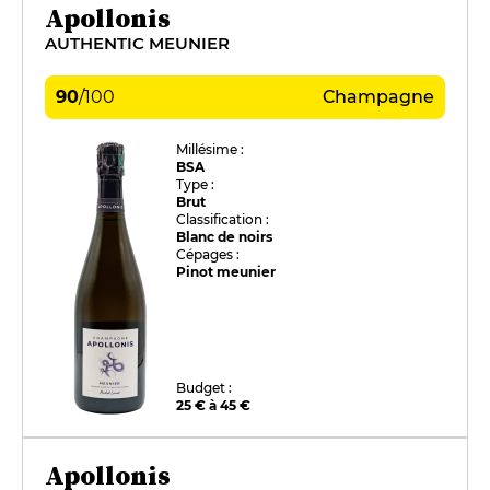
Apollonis
AUTHENTIC MEUNIER
90
/
100
Champagne
Millésime :
BSA
Type :
Brut
Classification :
Blanc de noirs
Cépages :
Pinot meunier
Budget :
25 € à 45 €
Apollonis