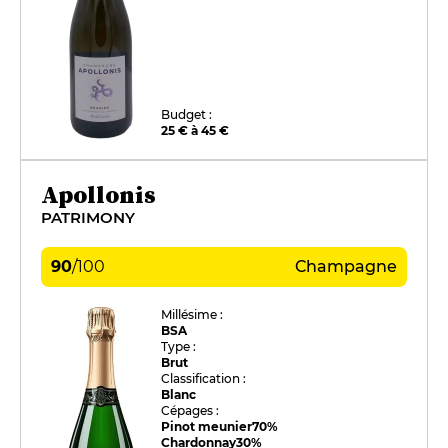
Budget :
25 € à 45 €
Apollonis
PATRIMONY
90
/
100
Champagne
Millésime :
BSA
Type :
Brut
Classification :
Blanc
Cépages :
Pinot meunier
70%
Chardonnay
30%