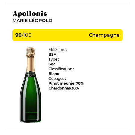
Apollonis
MARIE LÉOPOLD
90
/
100
Champagne
Millésime :
BSA
Type :
Sec
Classification :
Blanc
Cépages :
Pinot meunier
70%
Chardonnay
30%