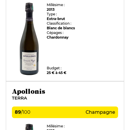
Millésime :
2013
Type :
Extra-brut
Classification :
Blanc de blancs
Cépages :
Chardonnay
Budget :
25 € à 45 €
Apollonis
TERRA
89
/
100
Champagne
Millésime :