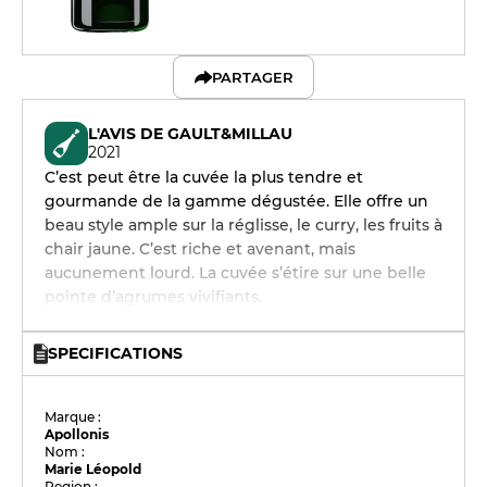
PARTAGER
L'AVIS DE GAULT&MILLAU
2021
C’est peut être la cuvée la plus tendre et
gourmande de la gamme dégustée. Elle offre un
beau style ample sur la réglisse, le curry, les fruits à
chair jaune. C’est riche et avenant, mais
aucunement lourd. La cuvée s’étire sur une belle
pointe d’agrumes vivifiants.
SPECIFICATIONS
Marque :
Apollonis
Nom :
Marie Léopold
Region :