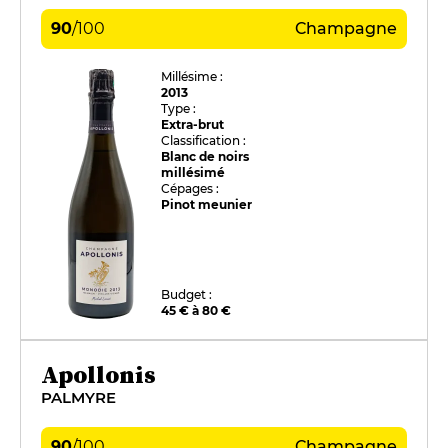
90
/
100
Champagne
Millésime :
2013
Type :
Extra-brut
Classification :
Blanc de noirs
millésimé
Cépages :
Pinot meunier
Budget :
45 € à 80 €
Apollonis
PALMYRE
90
/
100
Champagne