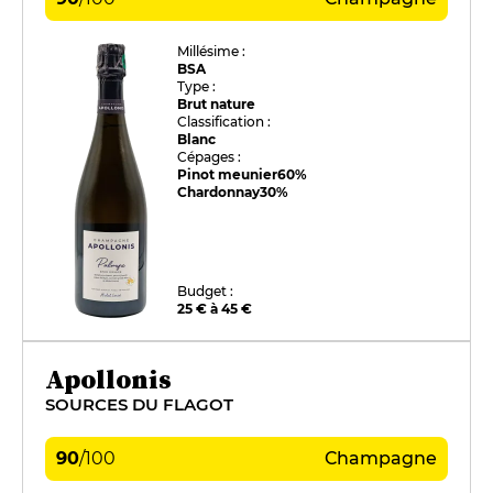
Millésime :
BSA
Type :
Brut nature
Classification :
Blanc
Cépages :
Pinot meunier
60%
Chardonnay
30%
Budget :
25 € à 45 €
Apollonis
SOURCES DU FLAGOT
90
/
100
Champagne