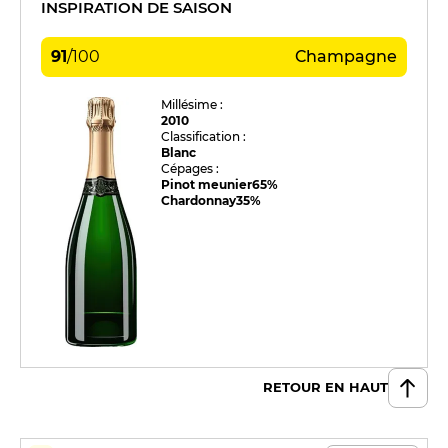
INSPIRATION DE SAISON
91
/
100
Champagne
Millésime :
2010
Classification :
Blanc
Cépages :
Pinot meunier
65%
Chardonnay
35%
RETOUR EN HAUT