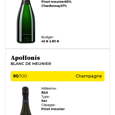
Pinot meunier
69%
Chardonnay
27%
Budget :
45 € à 80 €
Apollonis
BLANC DE MEUNIER
90
/
100
Champagne
Millésime :
BSA
Type :
Sec
Cépages :
Pinot meunier