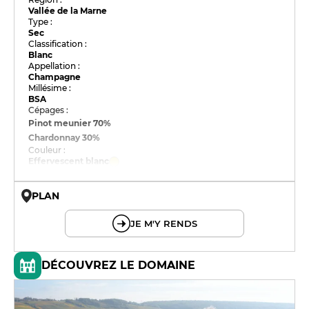
Vallée de la Marne
Type :
Sec
Classification :
Blanc
Appellation :
Champagne
Millésime :
BSA
Cépages :
Pinot meunier
70%
Chardonnay
30%
Couleur :
Effervescent blanc
PLAN
© OpenMapTiles © OpenStreetMap
JE M'Y RENDS
DÉCOUVREZ LE DOMAINE