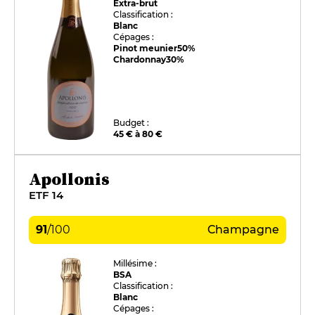
Extra-brut
Classification :
Blanc
Cépages :
Pinot meunier
50%
Chardonnay
30%
Budget :
45 € à 80 €
Apollonis
ETF 14
91
/
100
Champagne
Millésime :
BSA
Classification :
Blanc
Cépages :