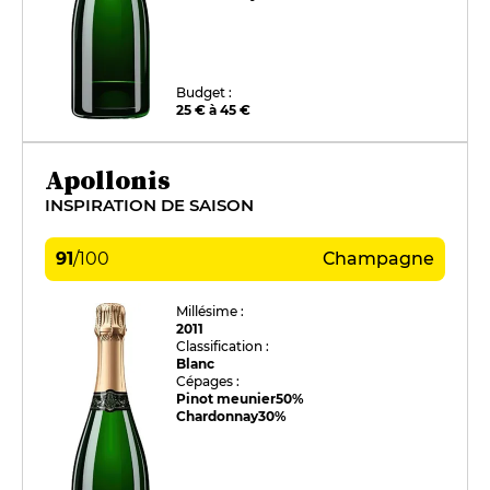
Budget :
25 € à 45 €
Apollonis
INSPIRATION DE SAISON
91
/
100
Champagne
Millésime :
2011
Classification :
Blanc
Cépages :
Pinot meunier
50%
Chardonnay
30%