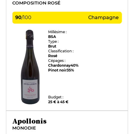
COMPOSITION ROSÉ
90
/
100
Champagne
Millésime :
BSA
Type :
Brut
Classification :
Rosé
Cépages :
Chardonnay
40%
Pinot noir
35%
Budget :
25 € à 45 €
Apollonis
MONODIE