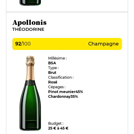
Apollonis
THÉODORINE
92
/
100
Champagne
Millésime :
BSA
Type :
Brut
Classification :
Rosé
Cépages :
Pinot meunier
45%
Chardonnay
35%
Budget :
25 € à 45 €