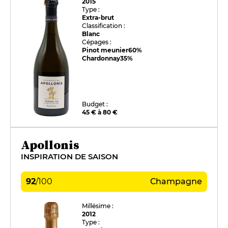
2015
Type :
Extra-brut
Classification :
Blanc
Cépages :
Pinot meunier
60%
Chardonnay
35%
Budget :
45 € à 80 €
Apollonis
INSPIRATION DE SAISON
92
/
100
Champagne
Millésime :
2012
Type :