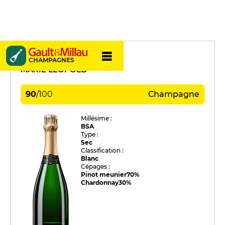
Apollonis
CHAMPAGNES
MARIE LÉOPOLD
90
/
100
Champagne
Millésime :
BSA
Type :
Sec
Classification :
Blanc
Cépages :
Pinot meunier
70%
Chardonnay
30%