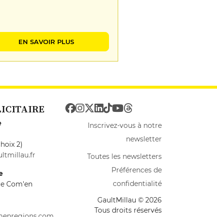
EN SAVOIR PLUS
LICITAIRE
e
Inscrivez-vous à notre
newsletter
hoix 2)
ltmillau.fr
Toutes les newsletters
Préférences de
e
confidentialité
ire Com'en
GaultMillau © 2026
Tous droits réservés
menregions.com