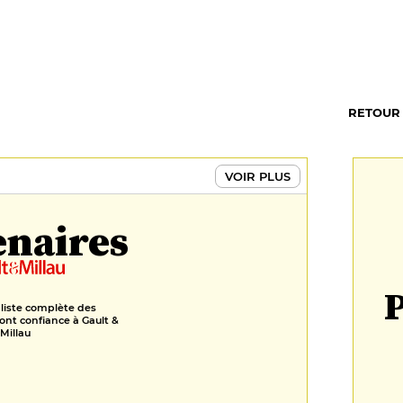
RETOUR
VOIR PLUS
enaires
P
 liste complète des
ont confiance à Gault &
Millau