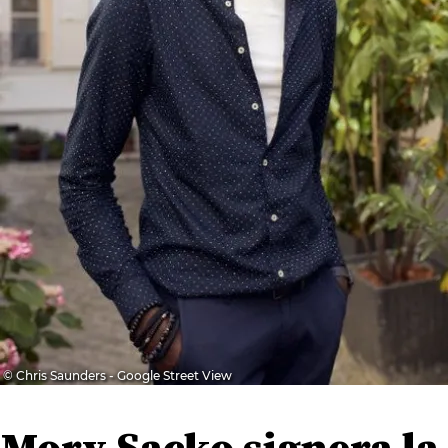
© Chris Saunders - Google Street View
Mory Sacko signera la 