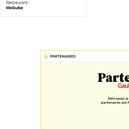
Talents
Restaurant :
MoSuke
PARTENAIRES
Part
Retrouvez la
partenaires qui f