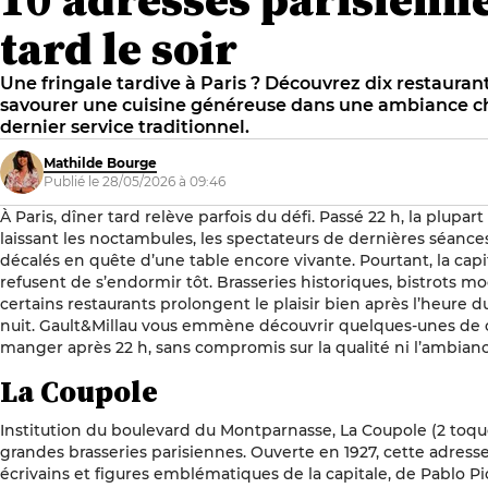
tard le soir
Une fringale tardive à Paris ? Découvrez dix restauran
savourer une cuisine généreuse dans une ambiance ch
dernier service traditionnel.
Mathilde Bourge
Publié le 28/05/2026 à 09:46
À Paris, dîner tard relève parfois du défi. Passé 22 h, la plupart
laissant les noctambules, les spectateurs de dernières séances 
décalés en quête d’une table encore vivante. Pourtant, la cap
refusent de s’endormir tôt. Brasseries historiques, bistrots 
certains restaurants prolongent le plaisir bien après l’heure du
nuit. Gault&Millau vous emmène découvrir quelques-unes de c
manger après 22 h, sans compromis sur la qualité ni l’ambianc
La Coupole
Institution du boulevard du Montparnasse, La Coupole (2 toques
grandes brasseries parisiennes. Ouverte en 1927, cette adresse 
écrivains et figures emblématiques de la capitale, de Pablo P