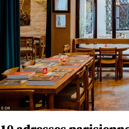
© DR
10 adresses parisienn