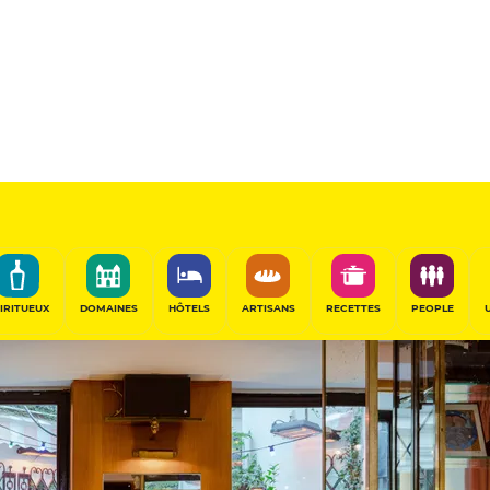
IRITUEUX
DOMAINES
HÔTELS
ARTISANS
RECETTES
PEOPLE