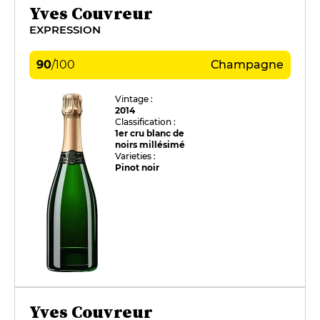
Yves Couvreur
EXPRESSION
90
/
100
Champagne
Vintage :
2014
Classification :
1er cru blanc de
noirs millésimé
Varieties :
Pinot noir
Yves Couvreur