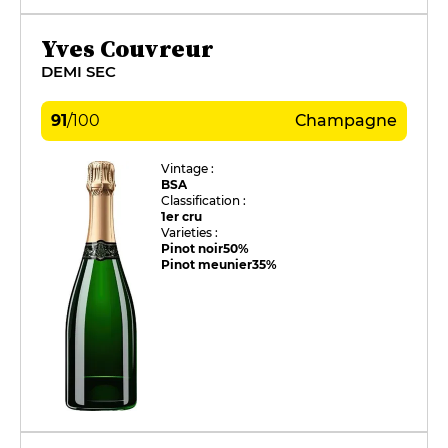
Yves Couvreur
DEMI SEC
91
/
100
Champagne
Vintage :
BSA
Classification :
1er cru
Varieties :
Pinot noir
50%
Pinot meunier
35%