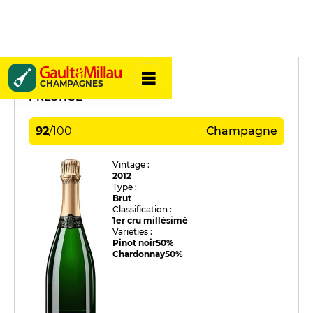
Yves Couvreur
CHAMPAGNES
PRESTIGE
92
/
100
Champagne
Vintage :
2012
Type :
Brut
Classification :
1er cru millésimé
Varieties :
Pinot noir
50%
Chardonnay
50%