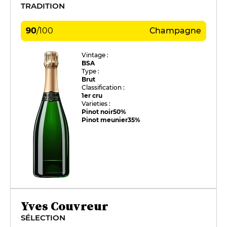
TRADITION
90
/
100
Champagne
Vintage :
BSA
Type :
Brut
Classification :
1er cru
Varieties :
Pinot noir
50%
Pinot meunier
35%
Yves Couvreur
SÉLECTION