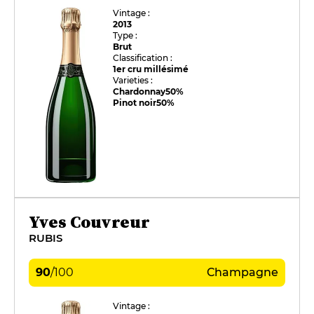
Vintage :
2013
Type :
Brut
Classification :
1er cru millésimé
Varieties :
Chardonnay
50%
Pinot noir
50%
Yves Couvreur
RUBIS
90
/
100
Champagne
Vintage :