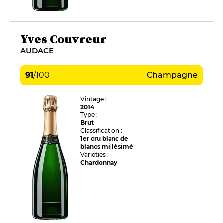
Yves Couvreur
AUDACE
91
/
100
Champagne
Vintage :
2014
Type :
Brut
Classification :
1er cru blanc de
blancs millésimé
Varieties :
Chardonnay