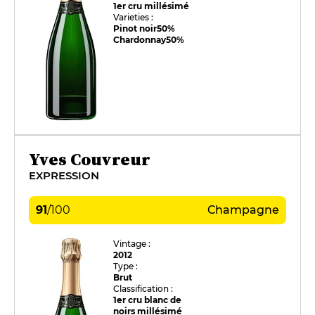
1er cru millésimé
Varieties :
Pinot noir
50%
Chardonnay
50%
Yves Couvreur
EXPRESSION
91
/
100
Champagne
Vintage :
2012
Type :
Brut
Classification :
1er cru blanc de
noirs millésimé