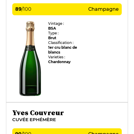
89
/
100
Champagne
Vintage :
BSA
Type :
Brut
Classification :
1er cru blanc de
blancs
Varieties :
Chardonnay
Yves Couvreur
CUVÉE EPHÉMÈRE