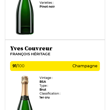
Varieties :
Pinot noir
Yves Couvreur
FRANÇOIS HÉRITAGE
91
/
100
Champagne
Vintage :
BSA
Type :
Brut
Classification :
1er cru