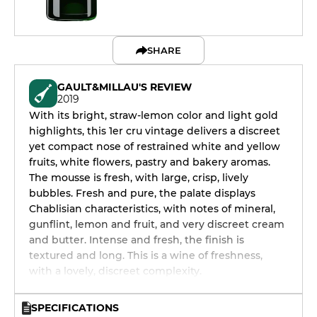
SHARE
GAULT&MILLAU'S REVIEW
2019
With its bright, straw-lemon color and light gold
highlights, this 1er cru vintage delivers a discreet
yet compact nose of restrained white and yellow
fruits, white flowers, pastry and bakery aromas.
The mousse is fresh, with large, crisp, lively
bubbles. Fresh and pure, the palate displays
Chablisian characteristics, with notes of mineral,
gunflint, lemon and fruit, and very discreet cream
and butter. Intense and fresh, the finish is
textured and long. This is a wine of freshness,
with a lovely, discreet complexity.
SPECIFICATIONS