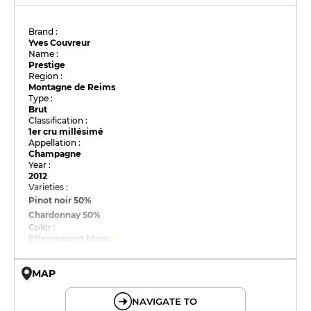
Brand :
Yves Couvreur
Name :
Prestige
Region :
Montagne de Reims
Type :
Brut
Classification :
1er cru millésimé
Appellation :
Champagne
Year :
2012
Varieties :
Pinot noir
50%
Chardonnay
50%
Color :
Effervescent blanc
MAP
© OpenMapTiles © OpenStreetMap
NAVIGATE TO