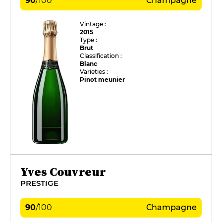
90
/
100
Champagne
Vintage :
2015
Type :
Brut
Classification :
Blanc
Varieties :
Pinot meunier
Yves Couvreur
PRESTIGE
90
/
100
Champagne