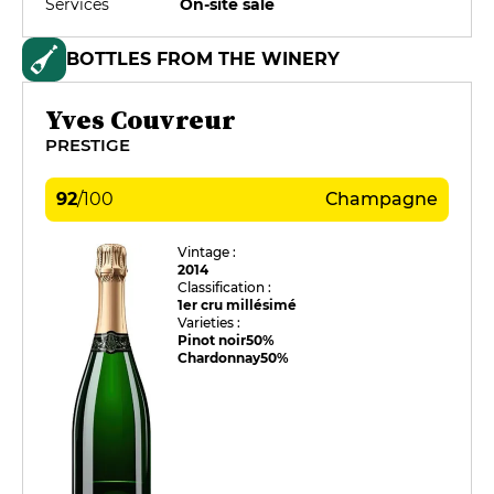
Services
On-site sale
BOTTLES FROM THE WINERY
Yves Couvreur
PRESTIGE
92
/
100
Champagne
Vintage :
2014
Classification :
1er cru millésimé
Varieties :
Pinot noir
50%
Chardonnay
50%