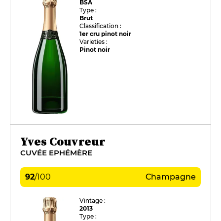
BSA
Type :
Brut
Classification :
1er cru pinot noir
Varieties :
Pinot noir
Yves Couvreur
CUVÉE EPHÉMÈRE
92
/
100
Champagne
Vintage :
2013
Type :