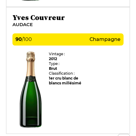
Yves Couvreur
AUDACE
90
/
100
Champagne
Vintage :
2012
Type :
Brut
Classification :
1er cru blanc de
blancs millésimé