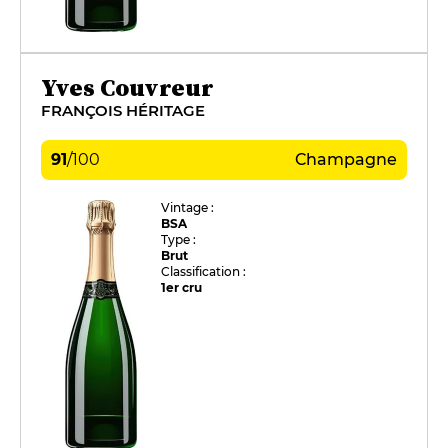
Yves Couvreur
FRANÇOIS HÉRITAGE
91
/
100
Champagne
Vintage :
BSA
Type :
Brut
Classification :
1er cru