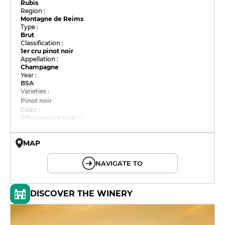
Rubis
Region :
Montagne de Reims
Type :
Brut
Classification :
1er cru pinot noir
Appellation :
Champagne
Year :
BSA
Varieties :
Pinot noir
Color :
Effervescent rosé
MAP
© OpenMapTiles © OpenStreetMap
NAVIGATE TO
DISCOVER THE WINERY