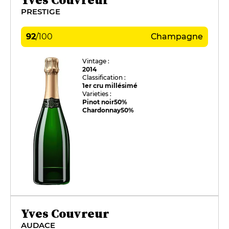
PRESTIGE
92
/
100
Champagne
Vintage :
2014
Classification :
1er cru millésimé
Varieties :
Pinot noir
50%
Chardonnay
50%
Yves Couvreur
AUDACE