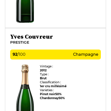
Yves Couvreur
PRESTIGE
92
/
100
Champagne
Vintage :
2012
Type :
Brut
Classification :
1er cru millésimé
Varieties :
Pinot noir
50%
Chardonnay
50%