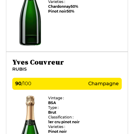
Varieties :
Chardonnay
50%
Pinot noir
50%
Yves Couvreur
RUBIS
90
/
100
Champagne
Vintage :
BSA
Type :
Brut
Classification :
1er cru pinot noir
Varieties :
Pinot noir