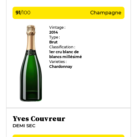
91
/
100
Champagne
Vintage :
2014
Type :
Brut
Classification :
1er cru blanc de
blancs millésimé
Varieties :
Chardonnay
Yves Couvreur
DEMI SEC