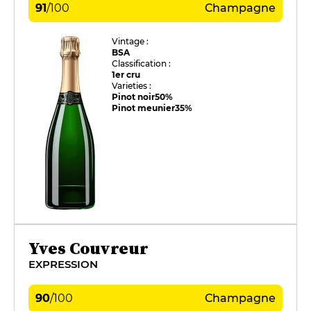
91
/
100
Champagne
Vintage :
BSA
Classification :
1er cru
Varieties :
Pinot noir
50%
Pinot meunier
35%
Yves Couvreur
EXPRESSION
90
/
100
Champagne