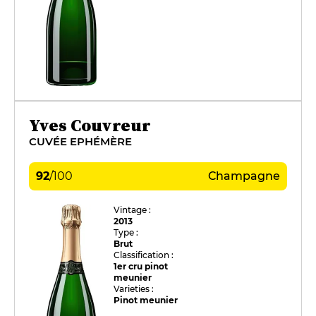
Yves Couvreur
CUVÉE EPHÉMÈRE
92
/
100
Champagne
Vintage :
2013
Type :
Brut
Classification :
1er cru pinot
meunier
Varieties :
Pinot meunier