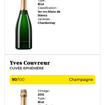
Type :
Brut
Classification :
1er cru blanc de
blancs
Varieties :
Chardonnay
Yves Couvreur
CUVÉE EPHÉMÈRE
90
/
100
Champagne
Vintage :
2015
Type :
Brut