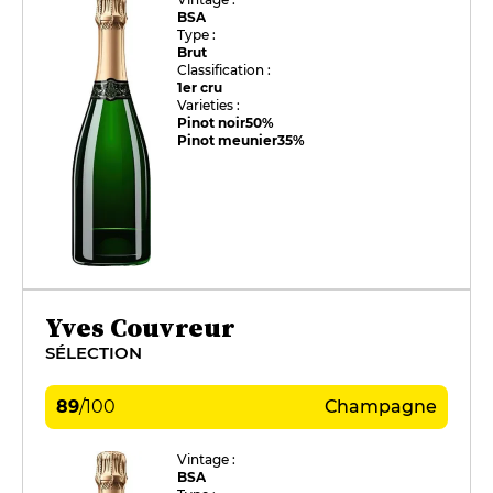
BSA
Type :
Brut
Classification :
1er cru
Varieties :
Pinot noir
50%
Pinot meunier
35%
Yves Couvreur
SÉLECTION
89
/
100
Champagne
Vintage :
BSA