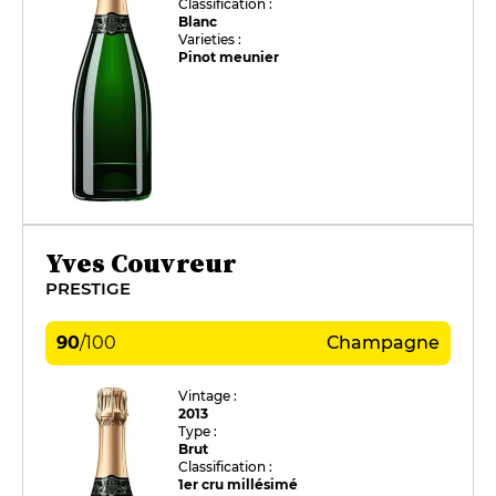
Classification :
Blanc
Varieties :
Pinot meunier
Yves Couvreur
PRESTIGE
90
/
100
Champagne
Vintage :
2013
Type :
Brut
Classification :
1er cru millésimé