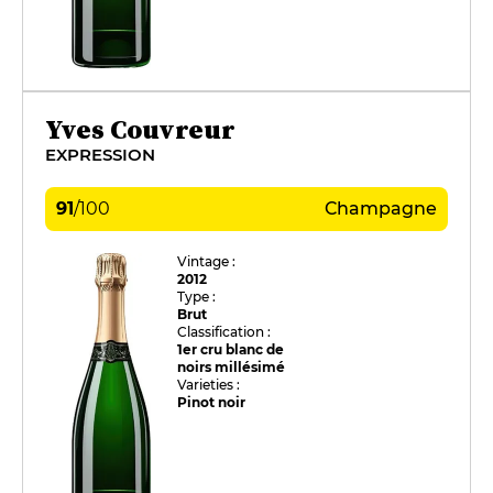
Yves Couvreur
EXPRESSION
91
/
100
Champagne
Vintage :
2012
Type :
Brut
Classification :
1er cru blanc de
noirs millésimé
Varieties :
Pinot noir