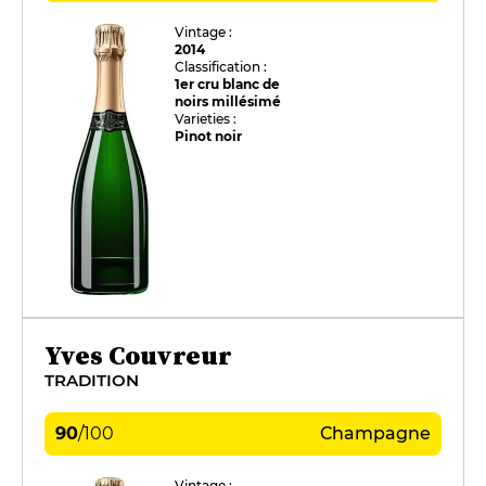
Vintage :
2014
Classification :
1er cru blanc de
noirs millésimé
Varieties :
Pinot noir
Yves Couvreur
TRADITION
90
/
100
Champagne
Vintage :