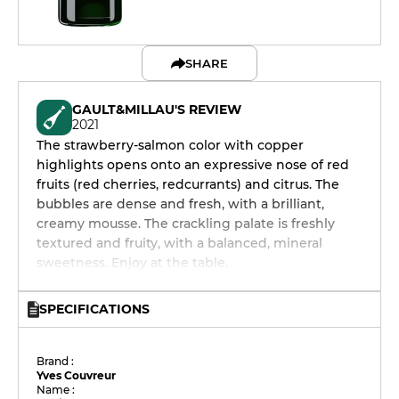
SHARE
GAULT&MILLAU'S REVIEW
2021
The strawberry-salmon color with copper
highlights opens onto an expressive nose of red
fruits (red cherries, redcurrants) and citrus. The
bubbles are dense and fresh, with a brilliant,
creamy mousse. The crackling palate is freshly
textured and fruity, with a balanced, mineral
sweetness. Enjoy at the table.
SPECIFICATIONS
Brand :
Yves Couvreur
Name :