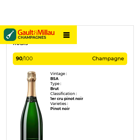
Yves Couvreur
CHAMPAGNES
RUBIS
90
/
100
Champagne
Vintage :
BSA
Type :
Brut
Classification :
1er cru pinot noir
Varieties :
Pinot noir