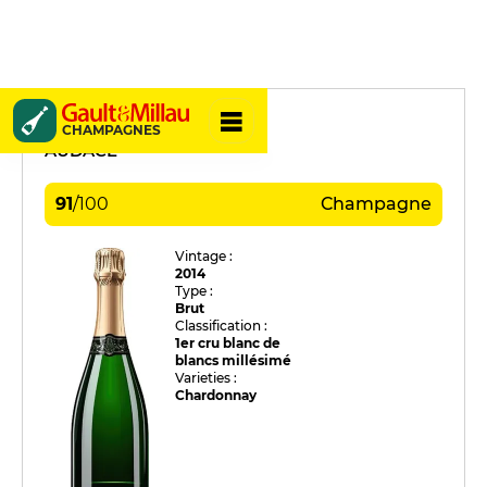
Yves Couvreur
CHAMPAGNES
AUDACE
91
/
100
Champagne
Vintage :
2014
Type :
Brut
Classification :
1er cru blanc de
blancs millésimé
Varieties :
Chardonnay