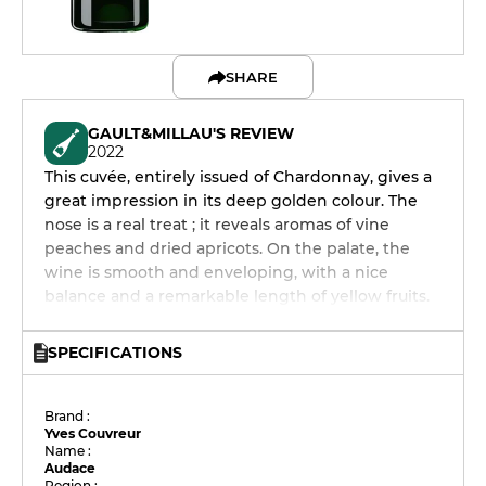
SHARE
GAULT&MILLAU'S REVIEW
2022
This cuvée, entirely issued of Chardonnay, gives a
great impression in its deep golden colour. The
nose is a real treat ; it reveals aromas of vine
peaches and dried apricots. On the palate, the
wine is smooth and enveloping, with a nice
balance and a remarkable length of yellow fruits.
SPECIFICATIONS
Brand :
Yves Couvreur
Name :
Audace
Region :