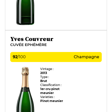
Yves Couvreur
CUVÉE EPHÉMÈRE
92
/
100
Champagne
Vintage :
2013
Type :
Brut
Classification :
1er cru pinot
meunier
Varieties :
Pinot meunier