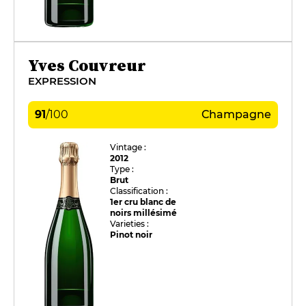
Yves Couvreur
EXPRESSION
91
/
100
Champagne
Vintage :
2012
Type :
Brut
Classification :
1er cru blanc de
noirs millésimé
Varieties :
Pinot noir