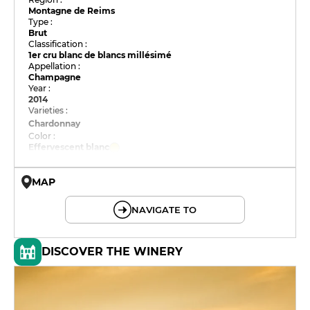
Montagne de Reims
Type :
Brut
Classification :
1er cru blanc de blancs millésimé
Appellation :
Champagne
Year :
2014
Varieties :
Chardonnay
Color :
Effervescent blanc
MAP
© OpenMapTiles © OpenStreetMap
NAVIGATE TO
DISCOVER THE WINERY