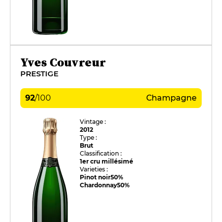
Yves Couvreur
PRESTIGE
92
/
100
Champagne
Vintage :
2012
Type :
Brut
Classification :
1er cru millésimé
Varieties :
Pinot noir
50%
Chardonnay
50%