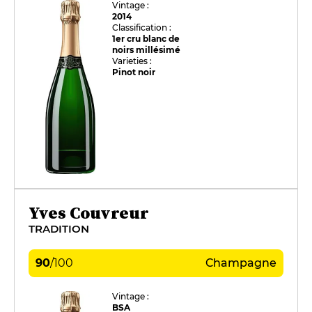
Vintage :
2014
Classification :
1er cru blanc de
noirs millésimé
Varieties :
Pinot noir
Yves Couvreur
TRADITION
90
/
100
Champagne
Vintage :
BSA