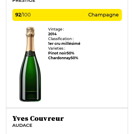
PRESTIGE
92
/
100
Champagne
Vintage :
2014
Classification :
1er cru millésimé
Varieties :
Pinot noir
50%
Chardonnay
50%
Yves Couvreur
AUDACE