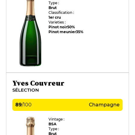
Type :
Brut
Classification :
1er cru
Varieties :
Pinot noir
50%
Pinot meunier
35%
Yves Couvreur
SÉLECTION
89
/
100
Champagne
Vintage :
BSA
Type :
Brut