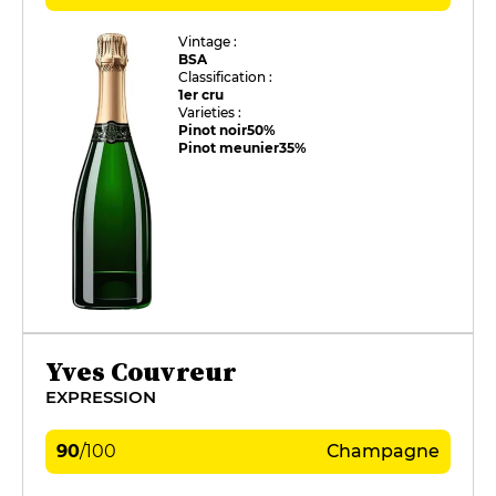
Vintage :
BSA
Classification :
1er cru
Varieties :
Pinot noir
50%
Pinot meunier
35%
Yves Couvreur
EXPRESSION
90
/
100
Champagne