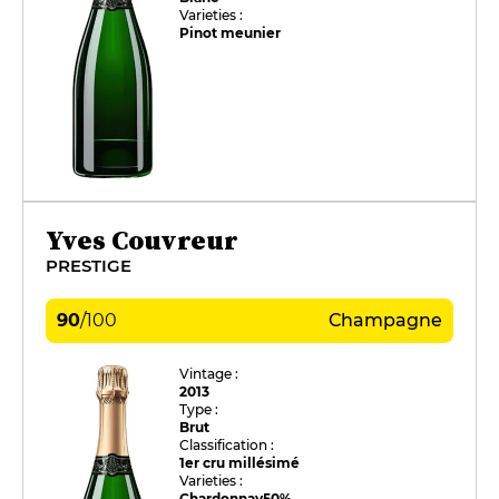
Varieties :
Pinot meunier
Yves Couvreur
PRESTIGE
90
/
100
Champagne
Vintage :
2013
Type :
Brut
Classification :
1er cru millésimé
Varieties :
Chardonnay
50%