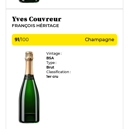
Yves Couvreur
FRANÇOIS HÉRITAGE
91
/
100
Champagne
Vintage :
BSA
Type :
Brut
Classification :
1er cru