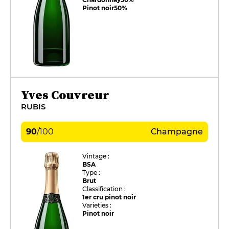
Pinot noir
50%
Yves Couvreur
RUBIS
90
/
100
Champagne
Vintage :
BSA
Type :
Brut
Classification :
1er cru pinot noir
Varieties :
Pinot noir