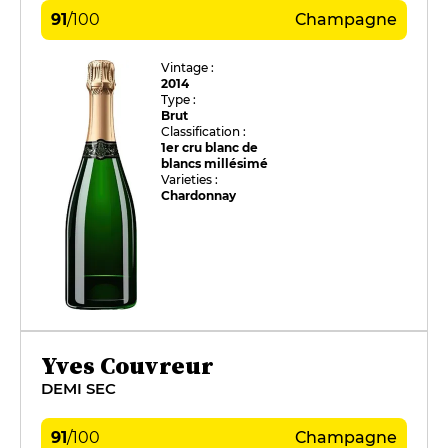
91
/
100
Champagne
Vintage :
2014
Type :
Brut
Classification :
1er cru blanc de
blancs millésimé
Varieties :
Chardonnay
Yves Couvreur
DEMI SEC
91
/
100
Champagne