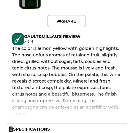
SHARE
GAULT&MILLAU'S REVIEW
2019
The color is lemon yellow with golden highlights.
The nose unfurls aromas of retained fruit, slightly
dried, grilled without sugar, tarts, cookies and
tonic citrus notes. The mousse is lively and fresh,
with sharp, crisp bubbles. On the palate, this wine
reveals discreet complexity. Mineral and fresh,
textured and crisp, the palate expresses tonic
citrus notes and a beautiful bitterness. The finish
is long and impressive. Refreshing, this
champagne can be enjoyed as an aperitif or with
a meal.
SPECIFICATIONS