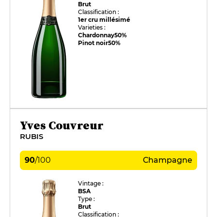
Brut
Classification :
1er cru millésimé
Varieties :
Chardonnay
50%
Pinot noir
50%
Yves Couvreur
RUBIS
90
/
100
Champagne
Vintage :
BSA
Type :
Brut
Classification :