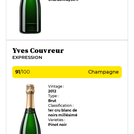
Yves Couvreur
EXPRESSION
91
/
100
Champagne
Vintage :
2012
Type :
Brut
Classification :
1er cru blanc de
noirs millésimé
Varieties :
Pinot noir