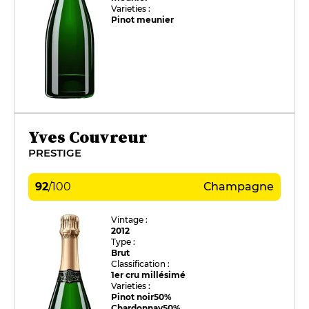
Varieties :
Pinot meunier
Yves Couvreur
PRESTIGE
92
/
100
Champagne
Vintage :
2012
Type :
Brut
Classification :
1er cru millésimé
Varieties :
Pinot noir
50%
Chardonnay
50%