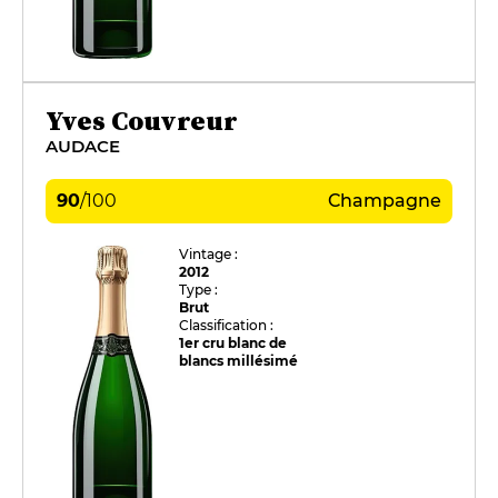
Yves Couvreur
AUDACE
90
/
100
Champagne
Vintage :
2012
Type :
Brut
Classification :
1er cru blanc de
blancs millésimé