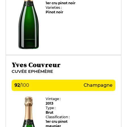
1er cru pinot noir
Varieties :
Pinot noir
Yves Couvreur
CUVÉE EPHÉMÈRE
92
/
100
Champagne
Vintage :
2013
Type :
Brut
Classification :
1er cru pinot
meunier