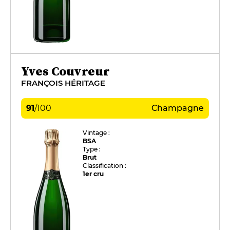
Yves Couvreur
FRANÇOIS HÉRITAGE
91
/
100
Champagne
Vintage :
BSA
Type :
Brut
Classification :
1er cru