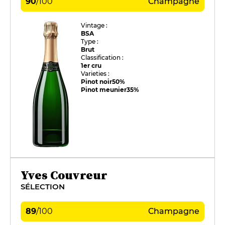
90
/
100
Champagne
Vintage :
BSA
Type :
Brut
Classification :
1er cru
Varieties :
Pinot noir
50%
Pinot meunier
35%
Yves Couvreur
SÉLECTION
89
/
100
Champagne