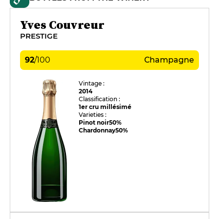
Yves Couvreur
PRESTIGE
92
/
100
Champagne
Vintage :
2014
Classification :
1er cru millésimé
Varieties :
Pinot noir
50%
Chardonnay
50%