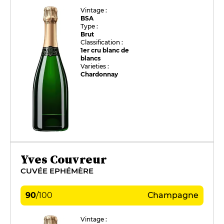
Vintage :
BSA
Type :
Brut
Classification :
1er cru blanc de
blancs
Varieties :
Chardonnay
Yves Couvreur
CUVÉE EPHÉMÈRE
90
/
100
Champagne
Vintage :