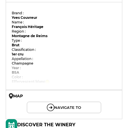
Brand :
Yves Couvreur
Name :
François Héritage
Region :
Montagne de Reims
Type :
Brut
Classification :
1er cru
Appellation :
Champagne
Year :
BSA
Color :
Effervescent blanc
MAP
© OpenMapTiles © OpenStreetMap
NAVIGATE TO
DISCOVER THE WINERY