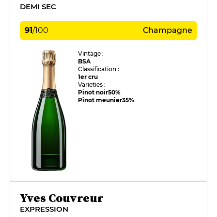
DEMI SEC
91
/
100
Champagne
Vintage :
BSA
Classification :
1er cru
Varieties :
Pinot noir
50%
Pinot meunier
35%
Yves Couvreur
EXPRESSION