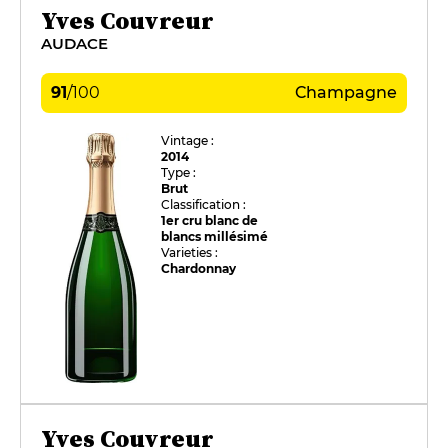
Yves Couvreur
AUDACE
91
/
100
Champagne
Vintage :
2014
Type :
Brut
Classification :
1er cru blanc de
blancs millésimé
Varieties :
Chardonnay
Yves Couvreur