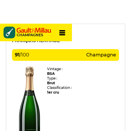
Yves Couvreur
CHAMPAGNES
FRANÇOIS HÉRITAGE
91
/
100
Champagne
Vintage :
BSA
Type :
Brut
Classification :
1er cru