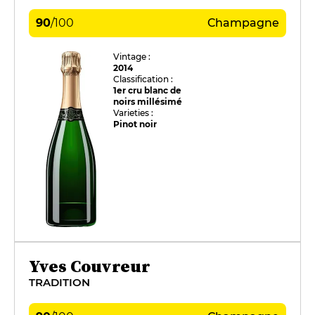
90
/
100
Champagne
Vintage :
2014
Classification :
1er cru blanc de
noirs millésimé
Varieties :
Pinot noir
Yves Couvreur
TRADITION