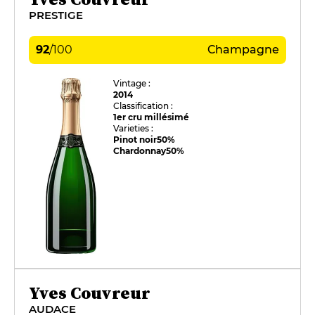
PRESTIGE
92
/
100
Champagne
Vintage :
2014
Classification :
1er cru millésimé
Varieties :
Pinot noir
50%
Chardonnay
50%
Yves Couvreur
AUDACE