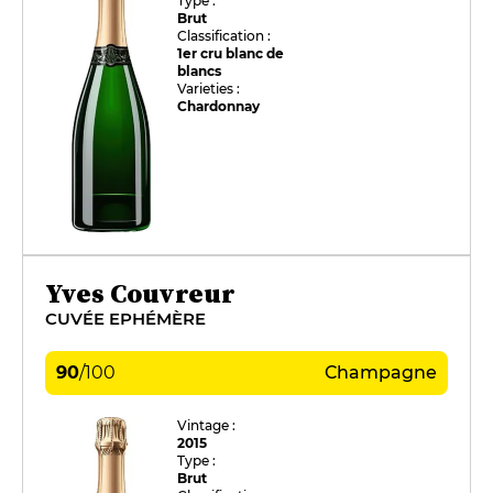
Type :
Brut
Classification :
1er cru blanc de
blancs
Varieties :
Chardonnay
Yves Couvreur
CUVÉE EPHÉMÈRE
90
/
100
Champagne
Vintage :
2015
Type :
Brut