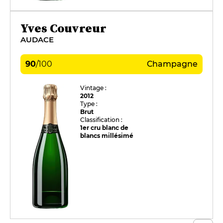
Yves Couvreur
AUDACE
90
/
100
Champagne
Vintage :
2012
Type :
Brut
Classification :
1er cru blanc de
blancs millésimé