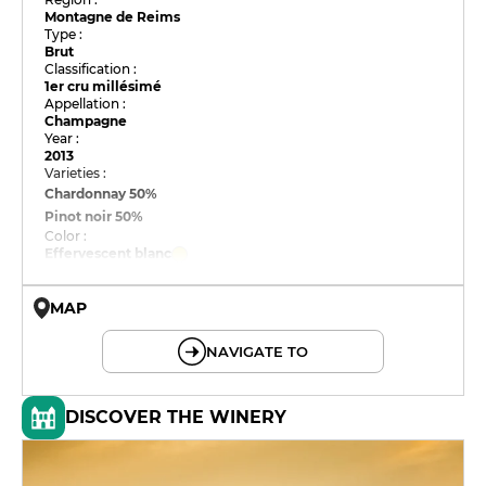
Montagne de Reims
Type :
Brut
Classification :
1er cru millésimé
Appellation :
Champagne
Year :
2013
Varieties :
Chardonnay
50%
Pinot noir
50%
Color :
Effervescent blanc
MAP
© OpenMapTiles © OpenStreetMap
NAVIGATE TO
DISCOVER THE WINERY