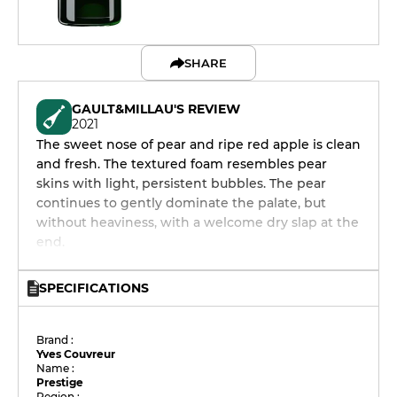
SHARE
GAULT&MILLAU'S REVIEW
2021
The sweet nose of pear and ripe red apple is clean
and fresh. The textured foam resembles pear
skins with light, persistent bubbles. The pear
continues to gently dominate the palate, but
without heaviness, with a welcome dry slap at the
end.
SPECIFICATIONS
Brand :
Yves Couvreur
Name :
Prestige
Region :