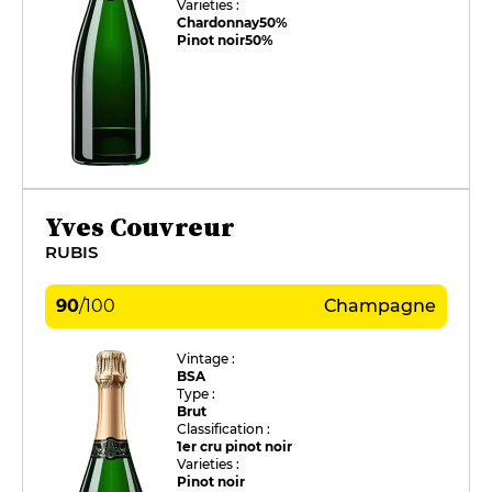
Varieties :
Chardonnay
50%
Pinot noir
50%
Yves Couvreur
RUBIS
90
/
100
Champagne
Vintage :
BSA
Type :
Brut
Classification :
1er cru pinot noir
Varieties :
Pinot noir