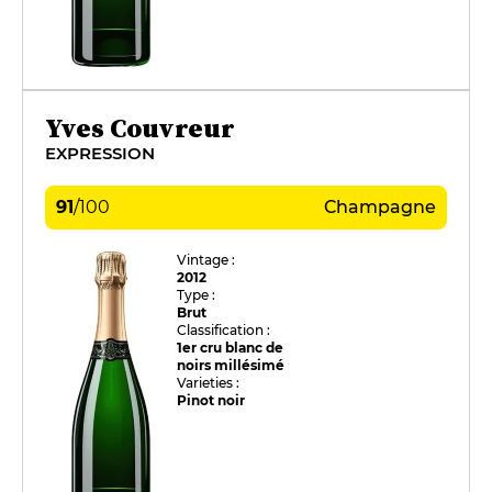
Yves Couvreur
EXPRESSION
91
/
100
Champagne
Vintage :
2012
Type :
Brut
Classification :
1er cru blanc de
noirs millésimé
Varieties :
Pinot noir