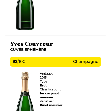
Yves Couvreur
CUVÉE EPHÉMÈRE
92
/
100
Champagne
Vintage :
2013
Type :
Brut
Classification :
1er cru pinot
meunier
Varieties :
Pinot meunier