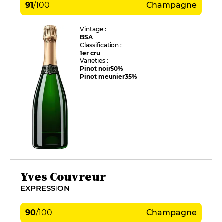
91
/
100
Champagne
Vintage :
BSA
Classification :
1er cru
Varieties :
Pinot noir
50%
Pinot meunier
35%
Yves Couvreur
EXPRESSION
90
/
100
Champagne