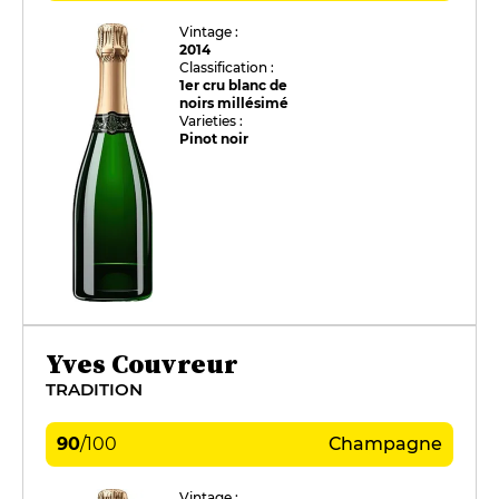
Vintage :
2014
Classification :
1er cru blanc de
noirs millésimé
Varieties :
Pinot noir
Yves Couvreur
TRADITION
90
/
100
Champagne
Vintage :