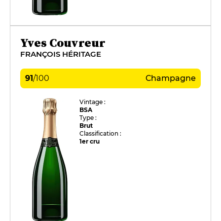
Yves Couvreur
FRANÇOIS HÉRITAGE
91
/
100
Champagne
Vintage :
BSA
Type :
Brut
Classification :
1er cru