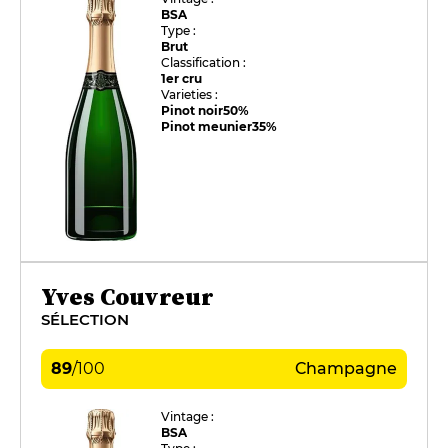
BSA
Type :
Brut
Classification :
1er cru
Varieties :
Pinot noir
50%
Pinot meunier
35%
Yves Couvreur
SÉLECTION
89
/
100
Champagne
Vintage :
BSA