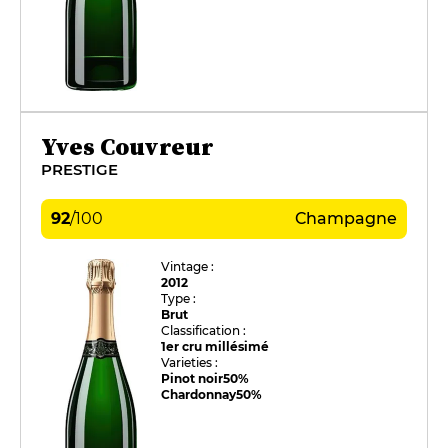
Yves Couvreur
PRESTIGE
92
/
100
Champagne
Vintage :
2012
Type :
Brut
Classification :
1er cru millésimé
Varieties :
Pinot noir
50%
Chardonnay
50%