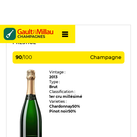
Yves Couvreur
CHAMPAGNES
PRESTIGE
90
/
100
Champagne
Vintage :
2013
Type :
Brut
Classification :
1er cru millésimé
Varieties :
Chardonnay
50%
Pinot noir
50%