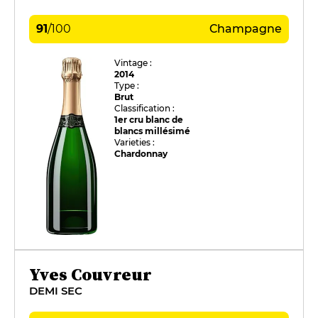
91
/
100
Champagne
Vintage :
2014
Type :
Brut
Classification :
1er cru blanc de
blancs millésimé
Varieties :
Chardonnay
Yves Couvreur
DEMI SEC