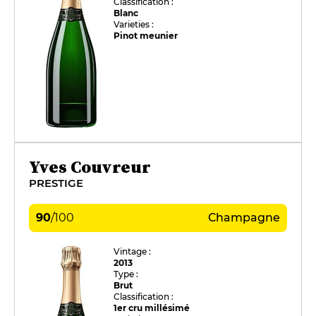
Classification :
Blanc
Varieties :
Pinot meunier
Yves Couvreur
PRESTIGE
90
/
100
Champagne
Vintage :
2013
Type :
Brut
Classification :
1er cru millésimé