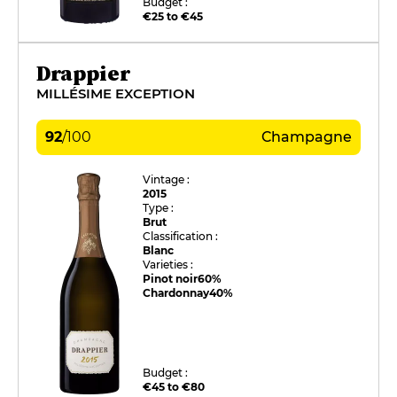
Budget :
€25 to €45
Drappier
MILLÉSIME EXCEPTION
92
/
100
Champagne
Vintage :
2015
Type :
Brut
Classification :
Blanc
Varieties :
Pinot noir
60%
Chardonnay
40%
Budget :
€45 to €80