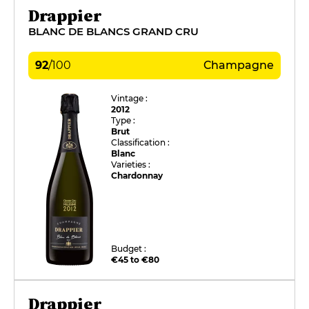
Drappier
BLANC DE BLANCS GRAND CRU
92
/
100
Champagne
Vintage :
2012
Type :
Brut
Classification :
Blanc
Varieties :
Chardonnay
Budget :
€45 to €80
Drappier