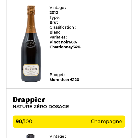
Vintage :
2012
Type :
Brut
Classification :
Blanc
Varieties :
Pinot noir
66%
Chardonnay
34%
Budget :
More than €120
Drappier
NATURE ZÉRO DOSAGE
90
/
100
Champagne
Vintage :