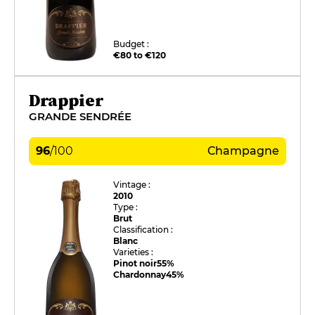
Budget :
€80 to €120
Drappier
GRANDE SENDRÉE
96
/
100
Champagne
Vintage :
2010
Type :
Brut
Classification :
Blanc
Varieties :
Pinot noir
55%
Chardonnay
45%