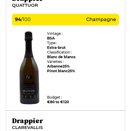
QUATTUOR
94
/
100
Champagne
Vintage :
BSA
Type :
Extra-brut
Classification :
Blanc de blancs
Varieties :
Arbanne
25%
Pinot blanc
25%
Budget :
€80 to €120
Drappier
CLAREVALLIS