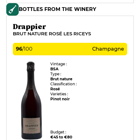
BOTTLES FROM THE WINERY
Drappier
BRUT NATURE ROSÉ LES RICEYS
96
/
100
Champagne
Vintage :
BSA
Type :
Brut nature
Classification :
Rosé
Varieties :
Pinot noir
Budget :
€45 to €80