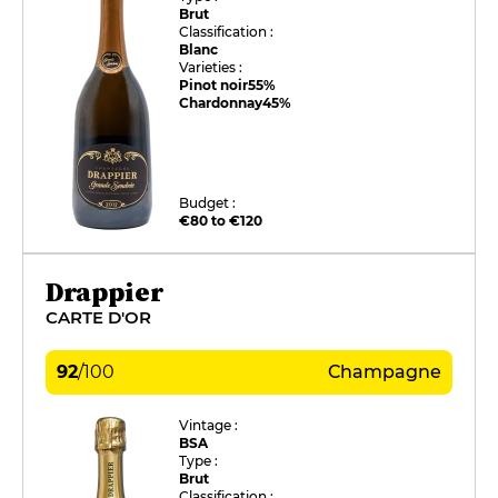
Brut
Classification :
Blanc
Varieties :
Pinot noir
55%
Chardonnay
45%
Budget :
€80 to €120
Drappier
CARTE D'OR
92
/
100
Champagne
Vintage :
BSA
Type :
Brut
Classification :