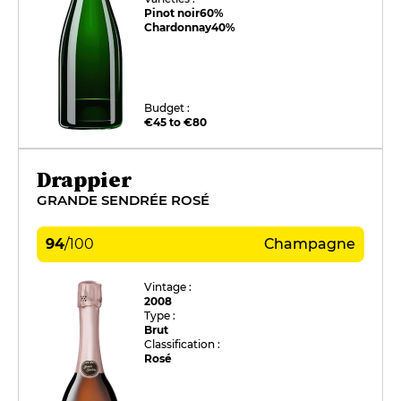
Pinot noir
60%
Chardonnay
40%
Budget :
€45 to €80
Drappier
GRANDE SENDRÉE ROSÉ
94
/
100
Champagne
Vintage :
2008
Type :
Brut
Classification :
Rosé