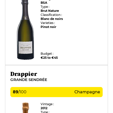
BSA
Type :
Brut Nature
Classification :
Blanc de noirs
Varieties :
Pinot noir
Budget :
€25 to €45
Drappier
GRANDE SENDRÉE
89
/
100
Champagne
Vintage :
2012
Type :