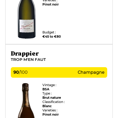
Varieties :
Pinot noir
Budget :
€45 to €80
Drappier
TROP M'EN FAUT
90
/
100
Champagne
Vintage :
BSA
Type :
Brut nature
Classification :
Blanc
Varieties :
Pinot noir