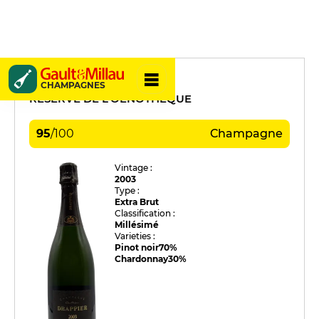
Drappier
CHAMPAGNES
RÉSERVE DE L'OENOTHÈQUE
95
/
100
Champagne
Vintage :
2003
Type :
Extra Brut
Classification :
Millésimé
Varieties :
Pinot noir
70%
Chardonnay
30%