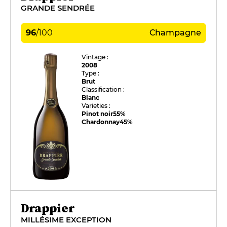
GRANDE SENDRÉE
96
/
100
Champagne
Vintage :
2008
Type :
Brut
Classification :
Blanc
Varieties :
Pinot noir
55%
Chardonnay
45%
Drappier
MILLÉSIME EXCEPTION