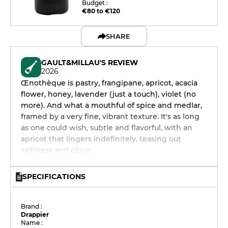
Budget :
€80 to €120
SHARE
GAULT&MILLAU'S REVIEW
2026
Œnothèque is pastry, frangipane, apricot, acacia
flower, honey, lavender (just a touch), violet (no
more). And what a mouthful of spice and medlar,
framed by a very fine, vibrant texture. It's as long
as one could wish, subtle and flavorful, with an
apricot that lingers indefinitely, teasing out
saltiness and citrus.
SPECIFICATIONS
Brand :
Drappier
Name :