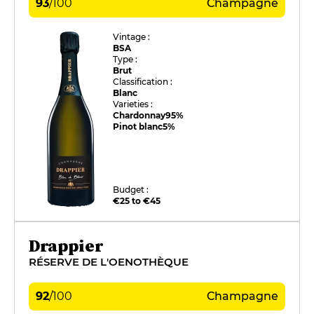
93
/
100
Champagne
Vintage :
BSA
Type :
Brut
Classification :
Blanc
Varieties :
Chardonnay
95%
Pinot blanc
5%
Budget :
€25 to €45
Drappier
RÉSERVE DE L'OENOTHÈQUE
92
/
100
Champagne