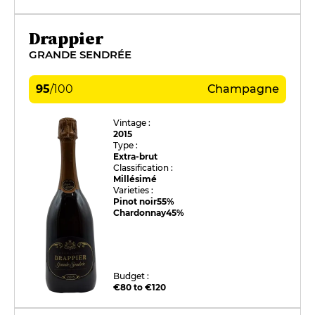
Drappier
GRANDE SENDRÉE
95
/
100
Champagne
Vintage :
2015
Type :
Extra-brut
Classification :
Millésimé
Varieties :
Pinot noir
55%
Chardonnay
45%
Budget :
€80 to €120