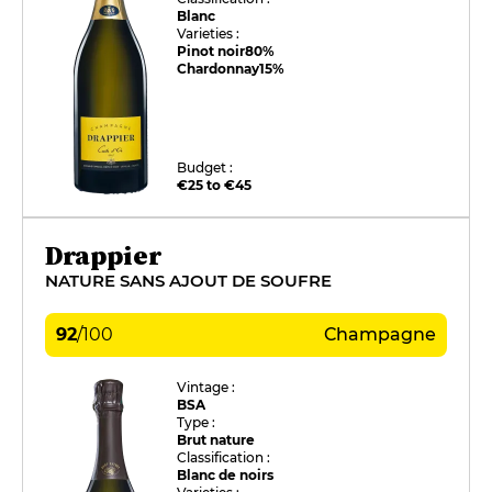
Blanc
Varieties :
Pinot noir
80%
Chardonnay
15%
Budget :
€25 to €45
Drappier
NATURE SANS AJOUT DE SOUFRE
92
/
100
Champagne
Vintage :
BSA
Type :
Brut nature
Classification :
Blanc de noirs