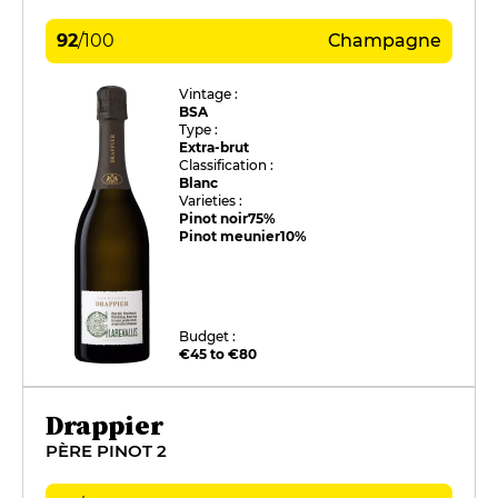
92
/
100
Champagne
Vintage :
BSA
Type :
Extra-brut
Classification :
Blanc
Varieties :
Pinot noir
75%
Pinot meunier
10%
Budget :
€45 to €80
Drappier
PÈRE PINOT 2