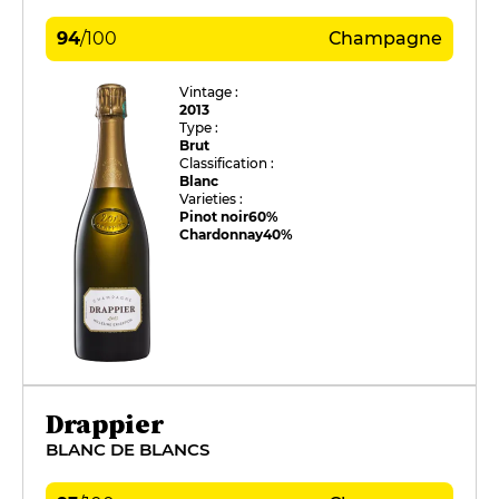
94
/
100
Champagne
Vintage :
2013
Type :
Brut
Classification :
Blanc
Varieties :
Pinot noir
60%
Chardonnay
40%
Drappier
BLANC DE BLANCS