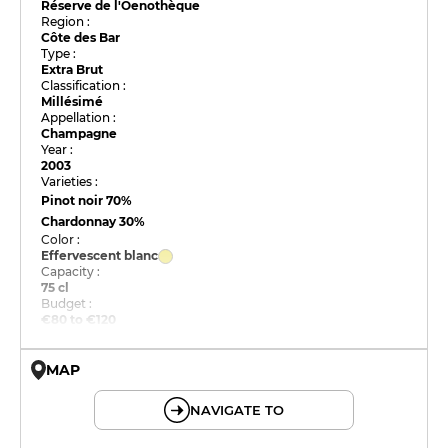
Réserve de l'Oenothèque
Region :
Côte des Bar
Type :
Extra Brut
Classification :
Millésimé
Appellation :
Champagne
Year :
2003
Varieties :
Pinot noir
70%
Chardonnay
30%
Color :
Effervescent blanc
Capacity :
75 cl
Budget :
€80 to €120
MAP
© OpenMapTiles © OpenStreetMap
NAVIGATE TO