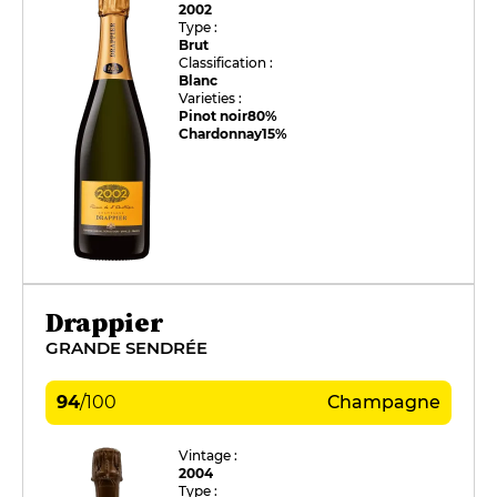
2002
Type :
Brut
Classification :
Blanc
Varieties :
Pinot noir
80%
Chardonnay
15%
Drappier
GRANDE SENDRÉE
94
/
100
Champagne
Vintage :
2004
Type :