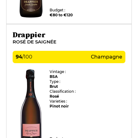
Budget :
€80 to €120
Drappier
ROSÉ DE SAIGNÉE
94
/
100
Champagne
Vintage :
BSA
Type :
Brut
Classification :
Rosé
Varieties :
Pinot noir