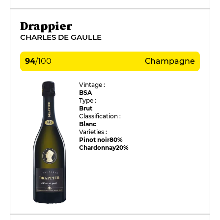
Drappier
CHARLES DE GAULLE
94
/
100
Champagne
Vintage :
BSA
Type :
Brut
Classification :
Blanc
Varieties :
Pinot noir
80%
Chardonnay
20%