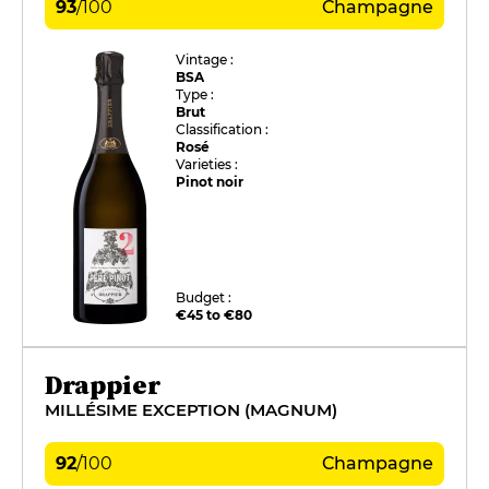
93
/
100
Champagne
Vintage :
BSA
Type :
Brut
Classification :
Rosé
Varieties :
Pinot noir
Budget :
€45 to €80
Drappier
MILLÉSIME EXCEPTION (MAGNUM)
92
/
100
Champagne