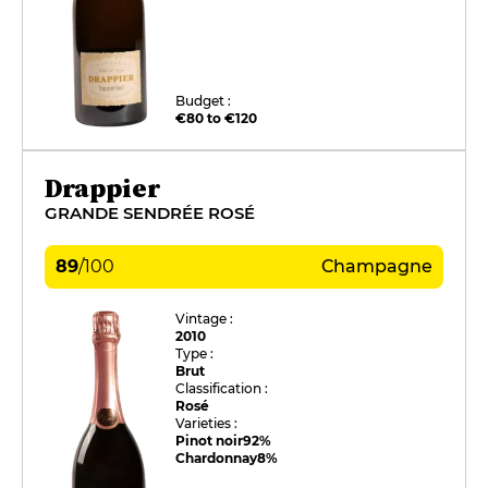
Budget :
€80 to €120
Drappier
GRANDE SENDRÉE ROSÉ
89
/
100
Champagne
Vintage :
2010
Type :
Brut
Classification :
Rosé
Varieties :
Pinot noir
92%
Chardonnay
8%