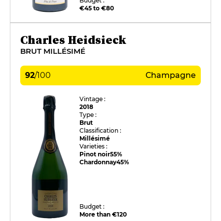
Budget :
€45 to €80
Charles Heidsieck
BRUT MILLÉSIMÉ
92
/
100
Champagne
Vintage :
2018
Type :
Brut
Classification :
Millésimé
Varieties :
Pinot noir
55%
Chardonnay
45%
Budget :
More than €120