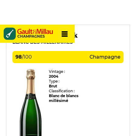
Charles Heidsieck
CHAMPAGNES
BLANC DES MILLÉNAIRES
98
/
100
Champagne
Vintage :
2004
Type :
Brut
Classification :
Blanc de blancs
millésimé