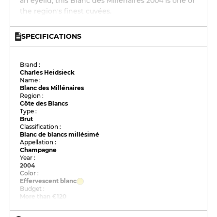
an eyelid, this Blanc des Millénaires 2004 is one of
the region's finest cuvées.
SPECIFICATIONS
Brand :
Charles Heidsieck
Name :
Blanc des Millénaires
Region :
Côte des Blancs
Type :
Brut
Classification :
Blanc de blancs millésimé
Appellation :
Champagne
Year :
2004
Color :
Effervescent blanc
Budget :
More than €120