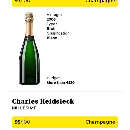
97
/
100
Champagne
Vintage :
2006
Type :
Brut
Classification :
Blanc
Budget :
More than €120
Charles Heidsieck
MILLÉSIME
95
/
100
Champagne