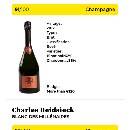
91
/
100
Champagne
Vintage :
2012
Type :
Brut
Classification :
Rosé
Varieties :
Pinot noir
62%
Chardonnay
38%
Budget :
More than €120
Charles Heidsieck
BLANC DES MILLÉNAIRES