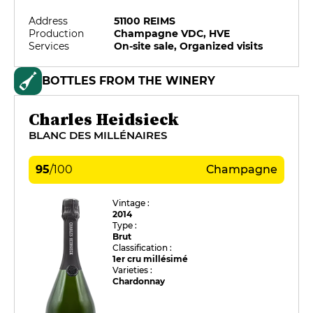
Address
51100 REIMS
Production
Champagne VDC, HVE
Services
On-site sale, Organized visits
BOTTLES FROM THE WINERY
Charles Heidsieck
BLANC DES MILLÉNAIRES
95
/
100
Champagne
Vintage :
2014
Type :
Brut
Classification :
1er cru millésimé
Varieties :
Chardonnay