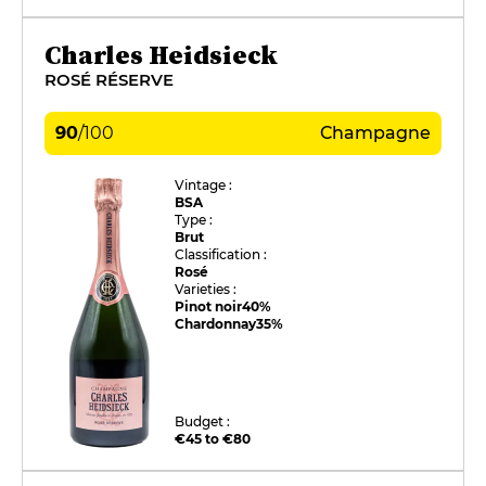
Charles Heidsieck
ROSÉ RÉSERVE
90
/
100
Champagne
Vintage :
BSA
Type :
Brut
Classification :
Rosé
Varieties :
Pinot noir
40%
Chardonnay
35%
Budget :
€45 to €80