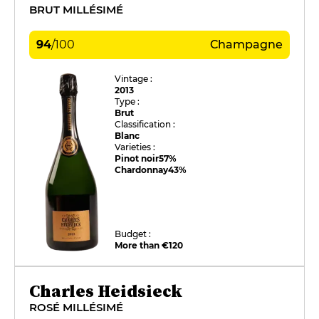
BRUT MILLÉSIMÉ
94
/
100
Champagne
Vintage :
2013
Type :
Brut
Classification :
Blanc
Varieties :
Pinot noir
57%
Chardonnay
43%
Budget :
More than €120
Charles Heidsieck
ROSÉ MILLÉSIMÉ