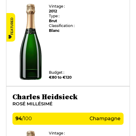
Vintage :
2012
Type :
FEATURED
Brut
Classification :
Blanc
Budget :
€80 to €120
Charles Heidsieck
ROSÉ MILLÉSIMÉ
94
/
100
Champagne
Vintage :