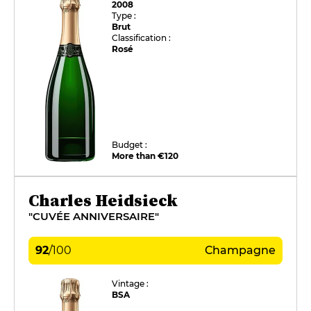
2008
Type :
Brut
Classification :
Rosé
Budget :
More than €120
Charles Heidsieck
"CUVÉE ANNIVERSAIRE"
92
/
100
Champagne
Vintage :
BSA