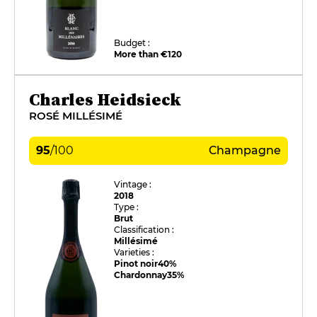
Budget :
More than €120
Charles Heidsieck
ROSÉ MILLÉSIMÉ
95
/
100
Champagne
Vintage :
2018
Type :
Brut
Classification :
Millésimé
Varieties :
Pinot noir
40%
Chardonnay
35%