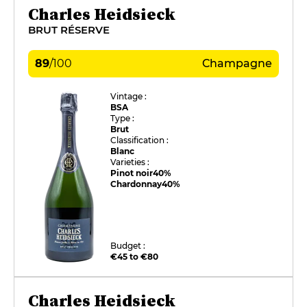
Charles Heidsieck
BRUT RÉSERVE
89
/
100
Champagne
Vintage :
BSA
Type :
Brut
Classification :
Blanc
Varieties :
Pinot noir
40%
Chardonnay
40%
Budget :
€45 to €80
Charles Heidsieck