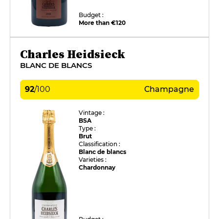
Budget :
More than €120
Charles Heidsieck
BLANC DE BLANCS
92
/
100
Champagne
Vintage :
BSA
Type :
Brut
Classification :
Blanc de blancs
Varieties :
Chardonnay