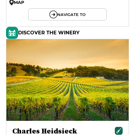
MAP
© OpenMapTiles © OpenStreetMap
NAVIGATE TO
DISCOVER THE WINERY
Charles Heidsieck