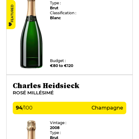
Type :
FEATURED
Brut
Classification :
Blanc
Budget :
€80 to €120
Charles Heidsieck
ROSÉ MILLÉSIMÉ
94
/
100
Champagne
Vintage :
2008
Type :
Brut