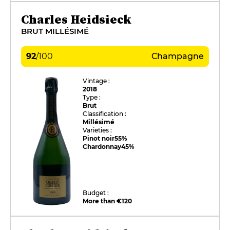
Charles Heidsieck
BRUT MILLÉSIMÉ
92
/
100
Champagne
Vintage :
2018
Type :
Brut
Classification :
Millésimé
Varieties :
Pinot noir
55%
Chardonnay
45%
Budget :
More than €120