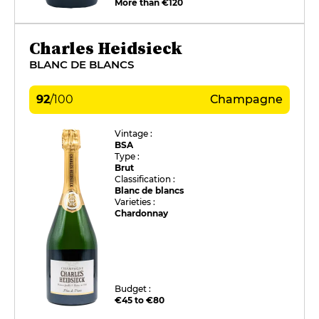
More than €120
Charles Heidsieck
BLANC DE BLANCS
92
/
100
Champagne
Vintage :
BSA
Type :
Brut
Classification :
Blanc de blancs
Varieties :
Chardonnay
Budget :
€45 to €80