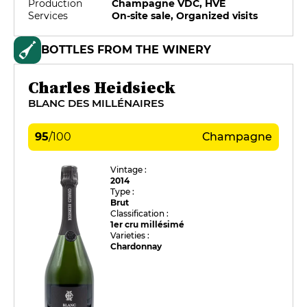
Production
Champagne VDC, HVE
Services
On-site sale, Organized visits
BOTTLES FROM THE WINERY
Charles Heidsieck
BLANC DES MILLÉNAIRES
95
/
100
Champagne
Vintage :
2014
Type :
Brut
Classification :
1er cru millésimé
Varieties :
Chardonnay