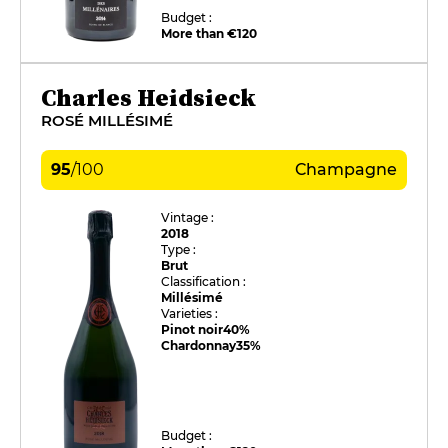
Budget :
More than €120
Charles Heidsieck
ROSÉ MILLÉSIMÉ
95
/
100
Champagne
Vintage :
2018
Type :
Brut
Classification :
Millésimé
Varieties :
Pinot noir
40%
Chardonnay
35%
Budget :