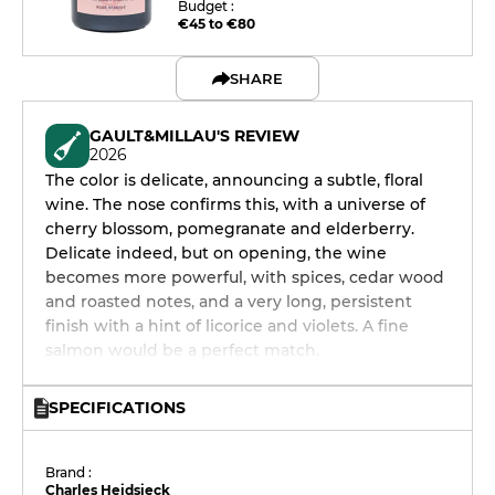
Budget :
€45 to €80
SHARE
GAULT&MILLAU'S REVIEW
2026
The color is delicate, announcing a subtle, floral
wine. The nose confirms this, with a universe of
cherry blossom, pomegranate and elderberry.
Delicate indeed, but on opening, the wine
becomes more powerful, with spices, cedar wood
and roasted notes, and a very long, persistent
finish with a hint of licorice and violets. A fine
salmon would be a perfect match.
SPECIFICATIONS
Brand :
Charles Heidsieck