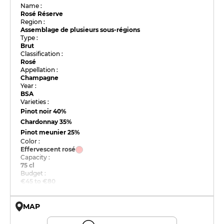
Name :
Rosé Réserve
Region :
Assemblage de plusieurs sous-régions
Type :
Brut
Classification :
Rosé
Appellation :
Champagne
Year :
BSA
Varieties :
Pinot noir
40%
Chardonnay
35%
Pinot meunier
25%
Color :
Effervescent rosé
Capacity :
75 cl
Budget :
€45 to €80
MAP
© OpenMapTiles © OpenStreetMap