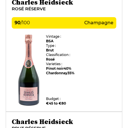
Charles Heidsieck
ROSÉ RÉSERVE
90
/
100
Champagne
Vintage :
BSA
Type :
Brut
Classification :
Rosé
Varieties :
Pinot noir
40%
Chardonnay
35%
Budget :
€45 to €80
Charles Heidsieck