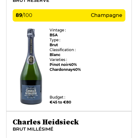
BRUT RÉSERVE
89
/
100
Champagne
Vintage :
BSA
Type :
Brut
Classification :
Blanc
Varieties :
Pinot noir
40%
Chardonnay
40%
Budget :
€45 to €80
Charles Heidsieck
BRUT MILLÉSIMÉ