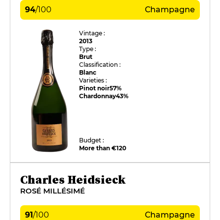
94
/
100
Champagne
Vintage :
2013
Type :
Brut
Classification :
Blanc
Varieties :
Pinot noir
57%
Chardonnay
43%
Budget :
More than €120
Charles Heidsieck
ROSÉ MILLÉSIMÉ
91
/
100
Champagne