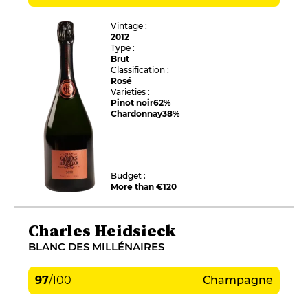
Vintage :
2012
Type :
Brut
Classification :
Rosé
Varieties :
Pinot noir
62%
Chardonnay
38%
Budget :
More than €120
Charles Heidsieck
BLANC DES MILLÉNAIRES
97
/
100
Champagne