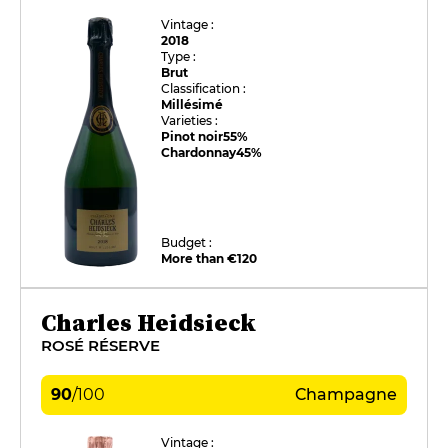
Vintage :
2018
Type :
Brut
Classification :
Millésimé
Varieties :
Pinot noir
55%
Chardonnay
45%
Budget :
More than €120
Charles Heidsieck
ROSÉ RÉSERVE
90
/
100
Champagne
Vintage :