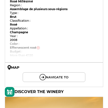
Rosé Millésimé
Region :
Assemblage de plusieurs sous-régions
Type :
Brut
Classification :
Rosé
Appellation :
Champagne
Year :
2008
Color :
Effervescent rosé
Budget :
More than €120
MAP
© OpenMapTiles © OpenStreetMap
NAVIGATE TO
DISCOVER THE WINERY