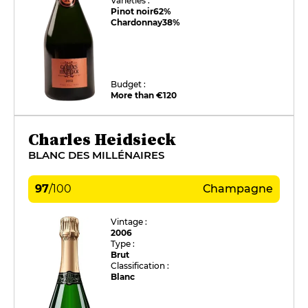
Varieties :
Pinot noir
62%
Chardonnay
38%
Budget :
More than €120
Charles Heidsieck
BLANC DES MILLÉNAIRES
97
/
100
Champagne
Vintage :
2006
Type :
Brut
Classification :
Blanc