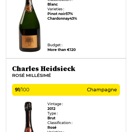
Blanc
Varieties :
Pinot noir
57%
Chardonnay
43%
Budget :
More than €120
Charles Heidsieck
ROSÉ MILLÉSIMÉ
91
/
100
Champagne
Vintage :
2012
Type :
Brut
Classification :
Rosé