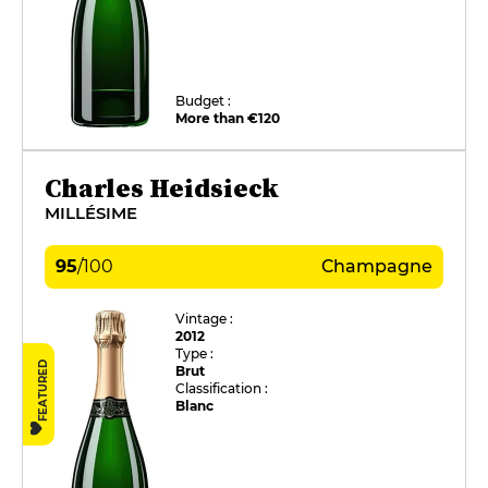
Budget :
More than €120
Charles Heidsieck
MILLÉSIME
95
/
100
Champagne
Vintage :
2012
Type :
FEATURED
Brut
Classification :
Blanc