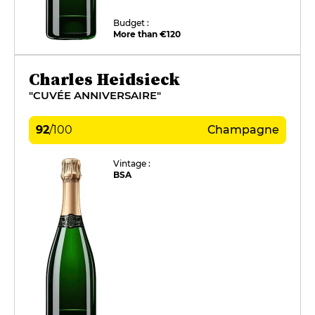
Budget :
More than €120
Charles Heidsieck
"CUVÉE ANNIVERSAIRE"
92
/
100
Champagne
Vintage :
BSA