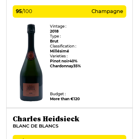
95
/
100
Champagne
Vintage :
2018
Type :
Brut
Classification :
Millésimé
Varieties :
Pinot noir
40%
Chardonnay
35%
Budget :
More than €120
Charles Heidsieck
BLANC DE BLANCS