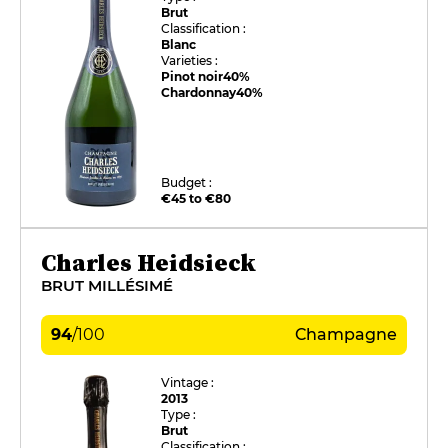
Brut
Classification :
Blanc
Varieties :
Pinot noir
40%
Chardonnay
40%
Budget :
€45 to €80
Charles Heidsieck
BRUT MILLÉSIMÉ
94
/
100
Champagne
Vintage :
2013
Type :
Brut
Classification :