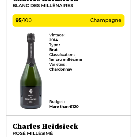
BLANC DES MILLÉNAIRES
95
/
100
Champagne
Vintage :
2014
Type :
Brut
Classification :
1er cru millésimé
Varieties :
Chardonnay
Budget :
More than €120
Charles Heidsieck
ROSÉ MILLÉSIMÉ