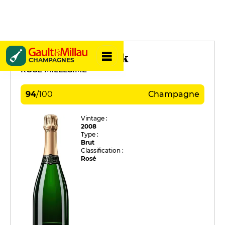
Charles Heidsieck
CHAMPAGNES
ROSÉ MILLÉSIMÉ
94
/
100
Champagne
Vintage :
2008
Type :
Brut
Classification :
Rosé