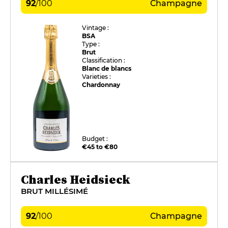
92
/
100
Champagne
Vintage :
BSA
Type :
Brut
Classification :
Blanc de blancs
Varieties :
Chardonnay
Budget :
€45 to €80
Charles Heidsieck
BRUT MILLÉSIMÉ
92
/
100
Champagne