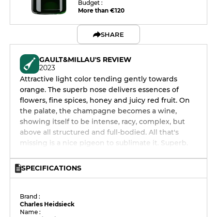
Budget :
More than €120
SHARE
GAULT&MILLAU'S REVIEW
2023
Attractive light color tending gently towards
orange. The superb nose delivers essences of
flowers, fine spices, honey and juicy red fruit. On
the palate, the champagne becomes a wine,
showing itself to be intense, racy, complex, but
above all structured and full-bodied. All that's
missing is a nice pigeon to sublimate it. Superb.
SPECIFICATIONS
Brand :
Charles Heidsieck
Name :