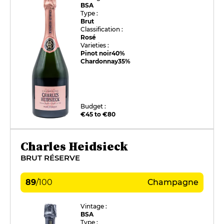
BSA
Type :
Brut
Classification :
Rosé
Varieties :
Pinot noir
40%
Chardonnay
35%
Budget :
€45 to €80
Charles Heidsieck
BRUT RÉSERVE
89
/
100
Champagne
Vintage :
BSA
Type :