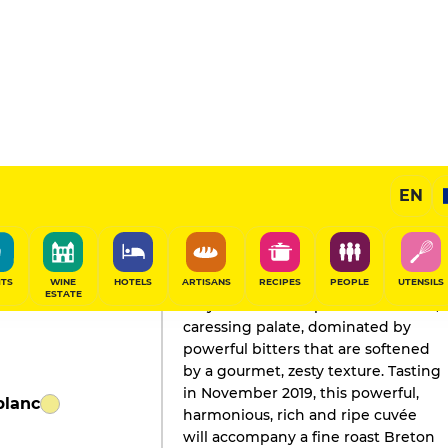
EN
GAULT&MILLAU'S REVIEW
Champagne
2021
ITS
WINE
HOTELS
ARTISANS
RECIPES
PEOPLE
UTENSILS
ESTATE
Very fine bubbles precede a subtle,
caressing palate, dominated by
powerful bitters that are softened
by a gourmet, zesty texture. Tasting
in November 2019, this powerful,
blanc
harmonious, rich and ripe cuvée
will accompany a fine roast Breton