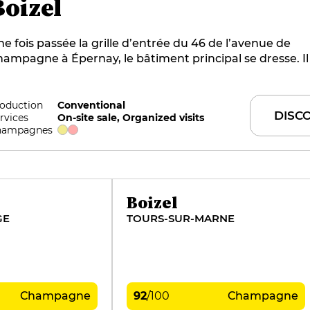
Boizel
e fois passée la grille d’entrée du 46 de l’avenue de
ampagne à Épernay, le bâtiment principal se dresse. Il
e grande partie des trésors de la maison Boizel, installé
puis 1834. Réparti sur 7 hectares, le vignoble est situé
s meilleurs crus historiques de la Champagne, dont la 
oduction
Conventional
DISC
rvices
On-site sale, Organized visits
ancs et Avize, d’où est originaire la famille. Florent et s
hampagnes
onel travaillent main dans la main avec leurs partenair
gnerons. La maison accueille les épicuriens du monde e
ein de son magnifique écrin récemment rénové.
Boizel
GE
TOURS-SUR-MARNE
Champagne
92
/
100
Champagne