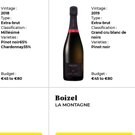
Vintage :
Vintage :
2018
2019
Type :
Type :
Extra-brut
Extra-brut
Classification :
Classification :
Millésimé
Grand cru blanc de
Varieties :
noirs
Pinot noir
65%
Varieties :
Chardonnay
35%
Pinot noir
Budget :
Budget :
€45 to €80
€45 to €80
Boizel
LA MONTAGNE