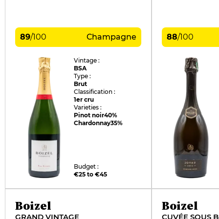
89
/
100
Champagne
88
/
100
Vintage :
BSA
Type :
Brut
Classification :
1er cru
Varieties :
Pinot noir
40%
Chardonnay
35%
Budget :
€25 to €45
Boizel
Boizel
GRAND VINTAGE
CUVÉE SOUS B