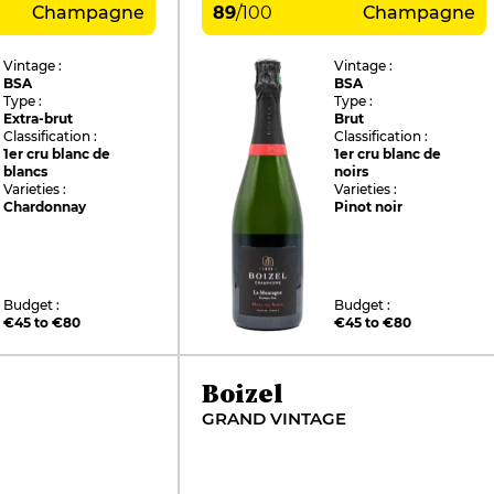
Champagne
89
/
100
Champagne
Vintage :
Vintage :
BSA
BSA
Type :
Type :
Extra-brut
Brut
Classification :
Classification :
1er cru blanc de
1er cru blanc de
blancs
noirs
Varieties :
Varieties :
Chardonnay
Pinot noir
Budget :
Budget :
€45 to €80
€45 to €80
Boizel
GRAND VINTAGE