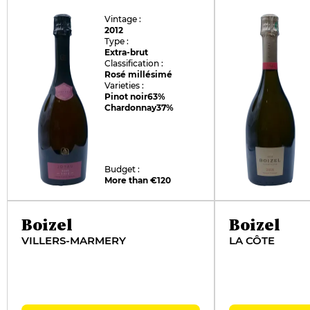
Vintage :
2012
Type :
Extra-brut
Classification :
Rosé millésimé
Varieties :
Pinot noir
63%
Chardonnay
37%
Budget :
More than €120
Boizel
Boizel
VILLERS-MARMERY
LA CÔTE