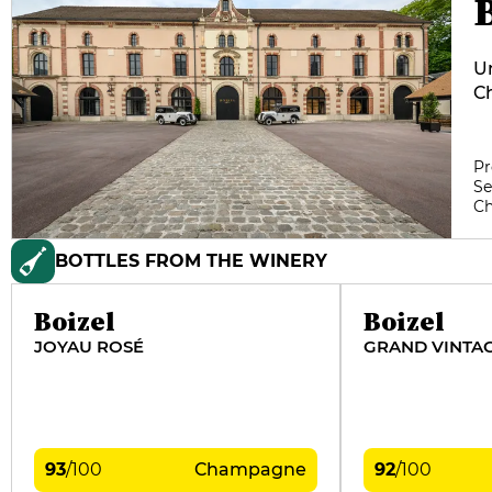
Un
Ch
un
de
de
Pr
Se
Bl
C
Li
vi
BOTTLES FROM THE WINERY
s
Boizel
Boizel
JOYAU ROSÉ
GRAND VINTA
93
/
100
Champagne
92
/
100