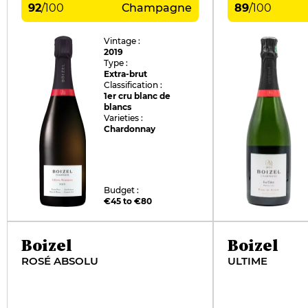
92
/
100
Champagne
89
/
100
Vintage :
2019
Type :
Extra-brut
Classification :
1er cru blanc de
blancs
Varieties :
Chardonnay
Budget :
€45 to €80
Boizel
Boizel
ROSÉ ABSOLU
ULTIME