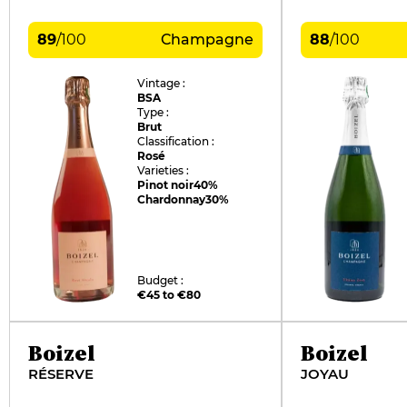
89
/
100
Champagne
88
/
100
Vintage :
BSA
Type :
Brut
Classification :
Rosé
Varieties :
Pinot noir
40%
Chardonnay
30%
Budget :
€45 to €80
Boizel
Boizel
RÉSERVE
JOYAU