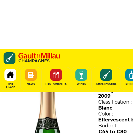
Grand Vintage
CHAMPAGNES
Boizel
92
/
100
THE
NEWS
RESTAURANTS
WINES
CHAMPAGNES
SPIR
PLACE
Vintage :
2009
Classification :
Blanc
Color :
Effervescent 
Budget :
€45 to €80