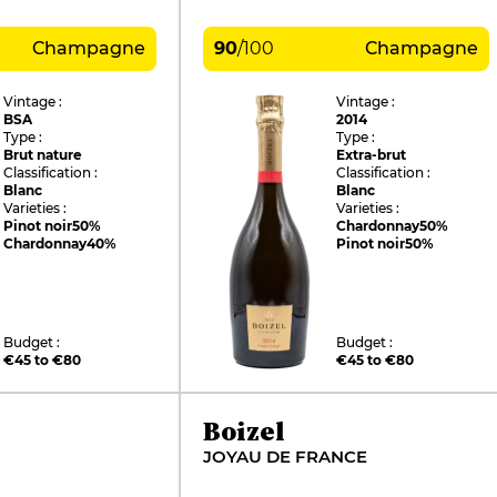
Champagne
90
/
100
Champagne
Vintage :
Vintage :
BSA
2014
Type :
Type :
Brut nature
Extra-brut
Classification :
Classification :
Blanc
Blanc
Varieties :
Varieties :
Pinot noir
50%
Chardonnay
50%
Chardonnay
40%
Pinot noir
50%
Budget :
Budget :
€45 to €80
€45 to €80
Boizel
JOYAU DE FRANCE