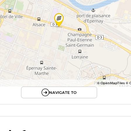
© OpenMapTiles © 
NAVIGATE TO