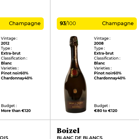
Champagne
93
/
100
Champagne
Vintage :
Vintage :
2012
2008
Type :
Type :
Extra-brut
Extra-brut
Classification :
Classification :
Blanc
Blanc
Varieties :
Varieties :
Pinot noir
60%
Pinot noir
60%
Chardonnay
40%
Chardonnay
40%
Budget :
Budget :
More than €120
€80 to €120
Boizel
OIS
BLANC DE BLANCS