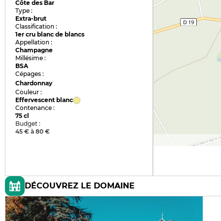
Côte des Bar
Type :
Extra-brut
Classification :
1er cru blanc de blancs
Appellation :
Champagne
Millésime :
BSA
Cépages :
Chardonnay
Couleur :
Effervescent blanc
Contenance :
75 cl
Budget :
45 € à 80 €
DÉCOUVREZ LE DOMAINE