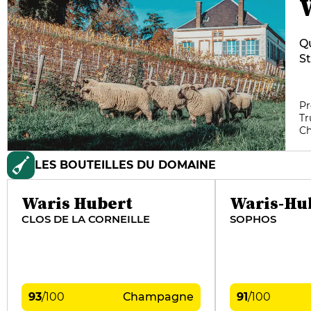
Qu
St
ch
d’
qu
Pr
Tr
d
C
e
d’
LES BOUTEILLES DU DOMAINE
ég
Gr
In
Waris Hubert
Waris-Hu
CLOS DE LA CORNEILLE
SOPHOS
93
/
100
Champagne
91
/
100