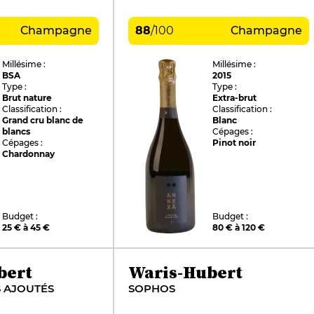
Champagne
88
/
100
Champagne
Millésime :
Millésime :
BSA
2015
Type :
Type :
Brut nature
Extra-brut
Classification :
Classification :
Grand cru blanc de
Blanc
blancs
Cépages :
Cépages :
Pinot noir
Chardonnay
Budget :
Budget :
25 € à 45 €
80 € à 120 €
bert
Waris-Hubert
S AJOUTÉS
SOPHOS