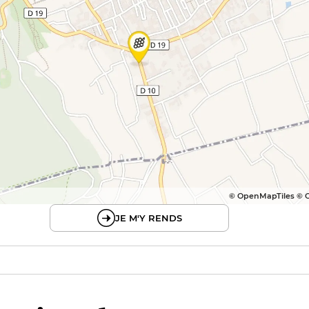
© OpenMapTiles © 
JE M'Y RENDS