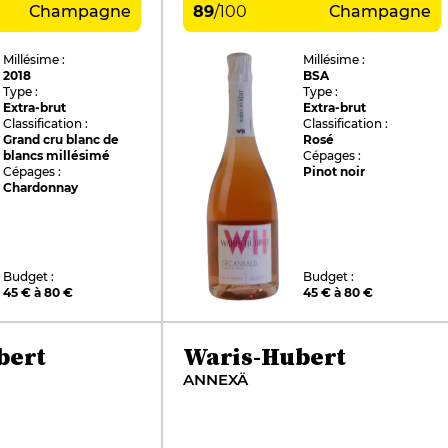
Champagne
89
/
100
Champagne
Millésime :
Millésime :
2018
BSA
Type :
Type :
Extra-brut
Extra-brut
Classification :
Classification :
Grand cru blanc de
Rosé
blancs millésimé
Cépages :
Cépages :
Pinot noir
Chardonnay
Budget :
Budget :
45 € à 80 €
45 € à 80 €
bert
Waris-Hubert
ANNEXÄ