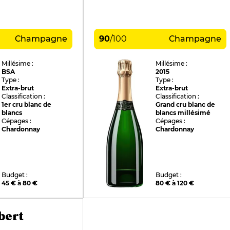
Champagne
90
/
100
Champagne
Millésime :
Millésime :
BSA
2015
Type :
Type :
Extra-brut
Extra-brut
Classification :
Classification :
1er cru blanc de
Grand cru blanc de
blancs
blancs millésimé
Cépages :
Cépages :
Chardonnay
Chardonnay
Budget :
Budget :
45 € à 80 €
80 € à 120 €
bert