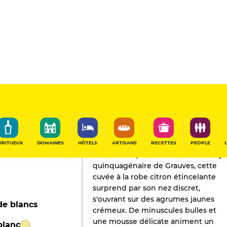
L'AVIS DE GAULT&MILLAU
Champagne
2023
IRITUEUX
DOMAINES
HÔTELS
ARTISANS
RECETTES
PEOPLE
Issue d’une parcelle de chardonnay
quinquagénaire de Grauves, cette
cuvée à la robe citron étincelante
surprend par son nez discret,
s'ouvrant sur des agrumes jaunes
de blancs
crémeux. De minuscules bulles et
une mousse délicate animent un
blanc