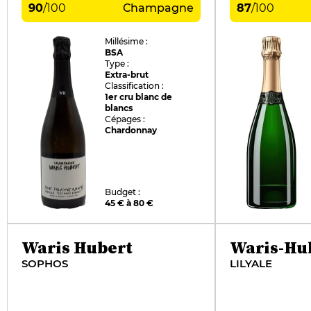
90
/
100
Champagne
87
/
100
Millésime :
BSA
Type :
Extra-brut
Classification :
1er cru blanc de
blancs
Cépages :
Chardonnay
Budget :
45 € à 80 €
Waris Hubert
Waris-Hu
SOPHOS
LILYALE