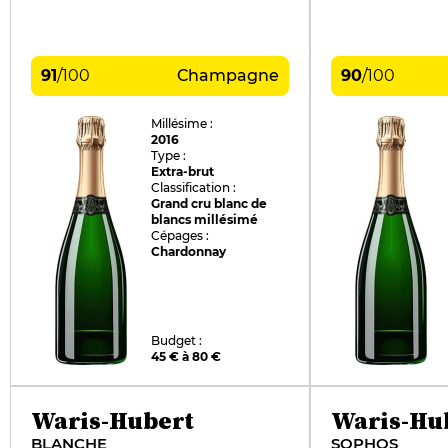
91
/
100
Champagne
90
/
100
Millésime :
2016
Type :
Extra-brut
Classification :
Grand cru blanc de
blancs millésimé
Cépages :
Chardonnay
Budget :
45 € à 80 €
Waris-Hubert
Waris-Hu
BLANCHE
SOPHOS