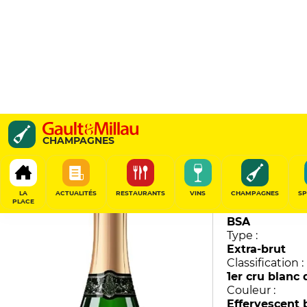
Sans Sulfites Ajoutés
CHAMPAGNES
Waris-Hubert
90
/
100
LA
ACTUALITÉS
RESTAURANTS
VINS
CHAMPAGNES
SP
PLACE
Millésime :
BSA
Type :
Extra-brut
Classification :
1er cru blanc 
Couleur :
Effervescent 