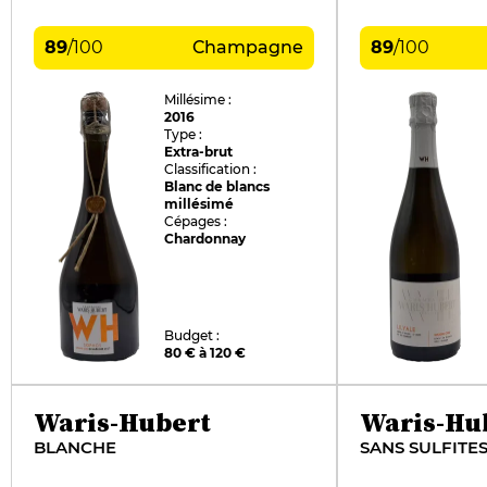
89
/
100
Champagne
89
/
100
Millésime :
2016
Type :
Extra-brut
Classification :
Blanc de blancs
millésimé
Cépages :
Chardonnay
Budget :
80 € à 120 €
Waris-Hubert
Waris-Hu
BLANCHE
SANS SULFITE