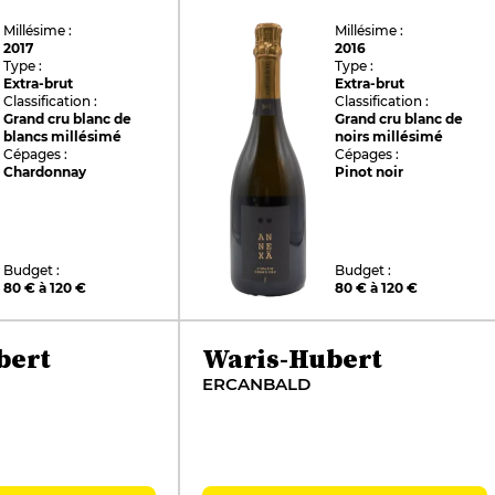
Millésime :
Millésime :
2017
2016
Type :
Type :
Extra-brut
Extra-brut
Classification :
Classification :
Grand cru blanc de
Grand cru blanc de
blancs millésimé
noirs millésimé
Cépages :
Cépages :
Chardonnay
Pinot noir
Budget :
Budget :
80 € à 120 €
80 € à 120 €
bert
Waris-Hubert
ERCANBALD