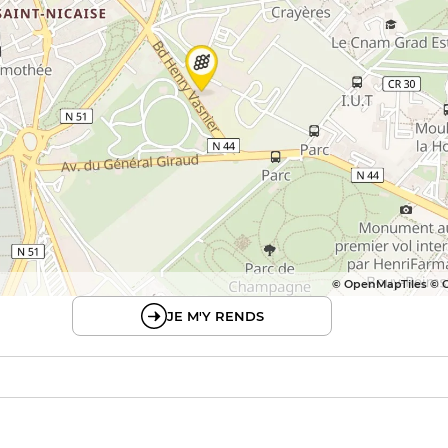
© OpenMapTiles © 
JE M'Y RENDS