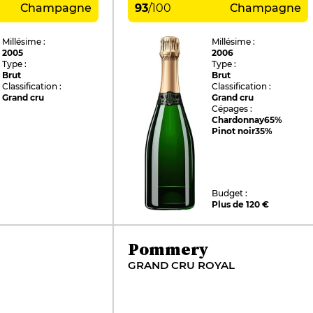
Champagne
93
/
100
Champagne
Millésime :
Millésime :
2005
2006
Type :
Type :
Brut
Brut
Classification :
Classification :
Grand cru
Grand cru
Cépages :
Chardonnay
65%
Pinot noir
35%
Budget :
Plus de 120 €
Pommery
GRAND CRU ROYAL