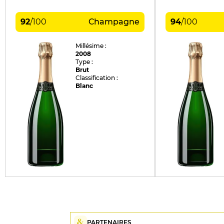
92
/
100
Champagne
94
/
100
Millésime :
2008
Type :
Brut
Classification :
Blanc
PARTENAIRES