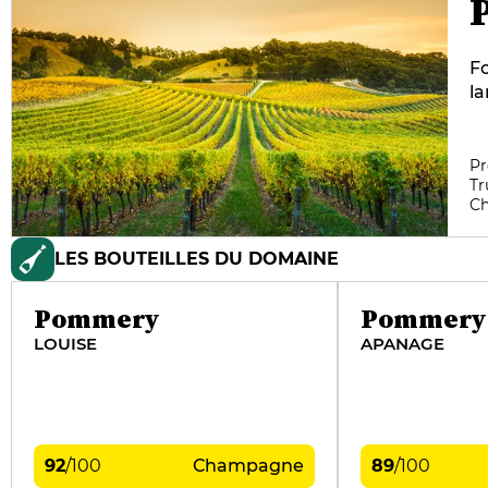
F
l
ma
G
an
Pr
Tr
au
C
gé
ma
LES BOUTEILLES DU DOMAINE
da
si
Lo
Pommery
Pommery
ex
LOUISE
APANAGE
In
92
/
100
Champagne
89
/
100