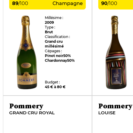
89
/
100
Champagne
90
/
100
Millésime :
2009
Type :
Brut
Classification :
Grand cru
millésimé
Cépages :
Pinot noir
50%
Chardonnay
50%
Budget :
45 € à 80 €
Pommery
Pommery
GRAND CRU ROYAL
LOUISE