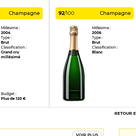
Champagne
92
/
100
Champagne
Millésime :
Millésime :
2004
2006
Type :
Type :
Brut
Brut
Classification :
Classification :
Grand cru
Blanc
millésimé
Budget :
Plus de 120 €
RETOUR 
VOIR PLUS