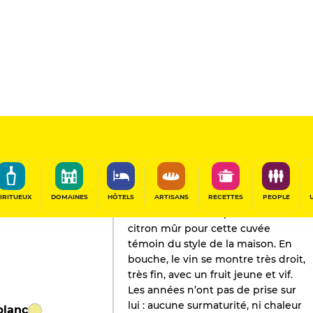
L'AVIS DE GAULT&MILLAU
Champagne
2023
IRITUEUX
DOMAINES
HÔTELS
ARTISANS
RECETTES
PEOPLE
Nez sur le toast de pain frais et le
citron mûr pour cette cuvée
témoin du style de la maison. En
bouche, le vin se montre très droit,
très fin, avec un fruit jeune et vif.
Les années n’ont pas de prise sur
lui : aucune surmaturité, ni chaleur
blanc