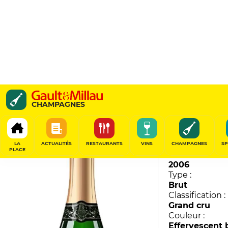
Louise Nature
CHAMPAGNES
Pommery
93
/
100
LA
ACTUALITÉS
RESTAURANTS
VINS
CHAMPAGNES
SP
PLACE
Millésime :
2006
Type :
Brut
Classification :
Grand cru
Couleur :
Effervescent 