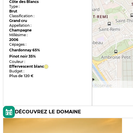
Côte des Blancs
Type :
Brut
Classification :
Grand cru
Appellation :
Champagne
Millésime :
2006
Cépages :
Chardonnay
65%
Pinot noir
35%
Couleur :
Effervescent blanc
Budget :
Plus de 120 €
DÉCOUVREZ LE DOMAINE