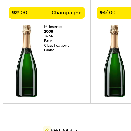
92
/
100
Champagne
94
/
100
Millésime :
2008
Type :
Brut
Classification :
Blanc
PARTENAIRES