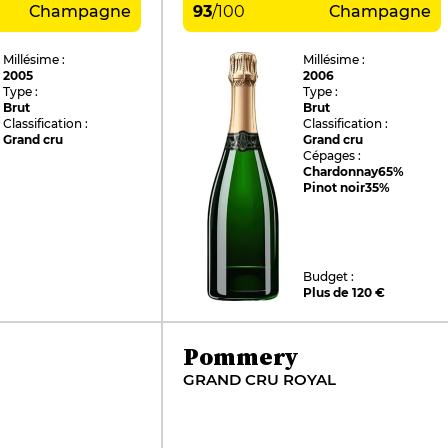
Champagne
93
/
100
Champagne
Millésime :
Millésime :
2005
2006
Type :
Type :
Brut
Brut
Classification :
Classification :
Grand cru
Grand cru
Cépages :
Chardonnay
65%
Pinot noir
35%
Budget :
Plus de 120 €
Pommery
GRAND CRU ROYAL