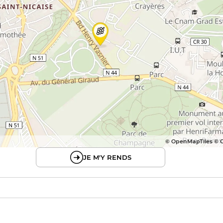
© OpenMapTiles © 
JE M'Y RENDS