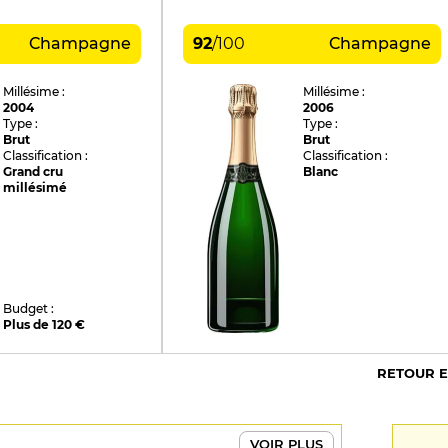
Champagne
92
/
100
Champagne
Millésime :
Millésime :
2004
2006
Type :
Type :
Brut
Brut
Classification :
Classification :
Grand cru
Blanc
millésimé
Budget :
Plus de 120 €
RETOUR 
VOIR PLUS