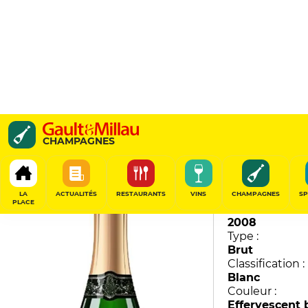
Grand Cru Royal
CHAMPAGNES
Pommery
92
/
100
LA
ACTUALITÉS
RESTAURANTS
VINS
CHAMPAGNES
SP
PLACE
Millésime :
2008
Type :
Brut
Classification :
Blanc
Couleur :
Effervescent 