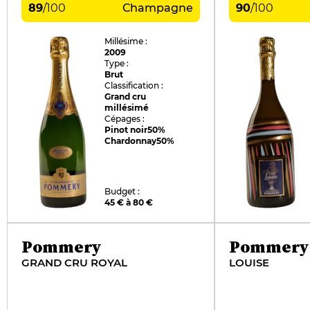
89
/
100
Champagne
90
/
100
Millésime :
2009
Type :
Brut
Classification :
Grand cru
millésimé
Cépages :
Pinot noir
50%
Chardonnay
50%
Budget :
45 € à 80 €
Pommery
Pommery
GRAND CRU ROYAL
LOUISE