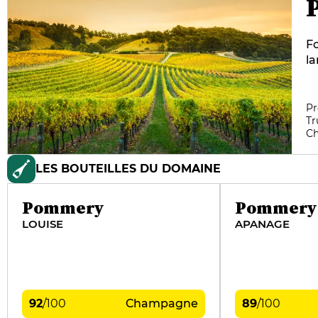
F
l
ma
G
an
Pr
Tr
au
C
gé
ma
LES BOUTEILLES DU DOMAINE
da
si
Lo
Pommery
Pommery
ex
LOUISE
APANAGE
In
92
/
100
Champagne
89
/
100