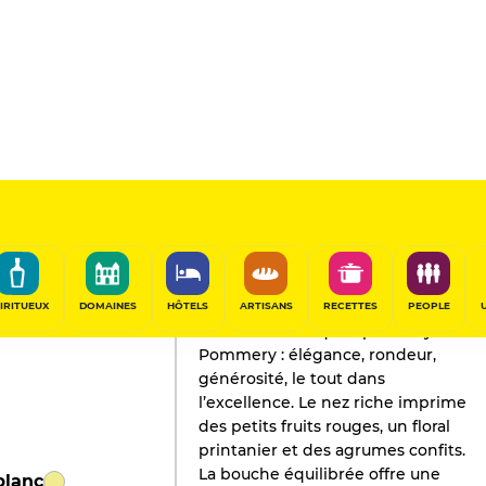
L'AVIS DE GAULT&MILLAU
Champagne
2022
IRITUEUX
DOMAINES
HÔTELS
ARTISANS
RECETTES
PEOPLE
Une cuvée marquée par le style
Pommery : élégance, rondeur,
générosité, le tout dans
l’excellence. Le nez riche imprime
des petits fruits rouges, un floral
printanier et des agrumes confits.
La bouche équilibrée offre une
blanc