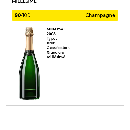
MILLÉSIME
90
/
100
Champagne
Millésime :
2008
Type :
Brut
Classification :
Grand cru
millésimé