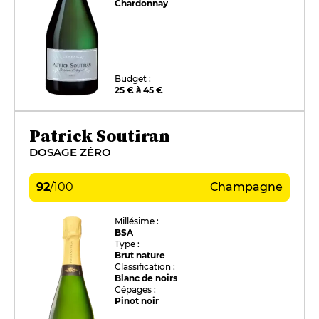
Chardonnay
Budget :
25 € à 45 €
Patrick Soutiran
DOSAGE ZÉRO
92
/
100
Champagne
Millésime :
BSA
Type :
Brut nature
Classification :
Blanc de noirs
Cépages :
Pinot noir