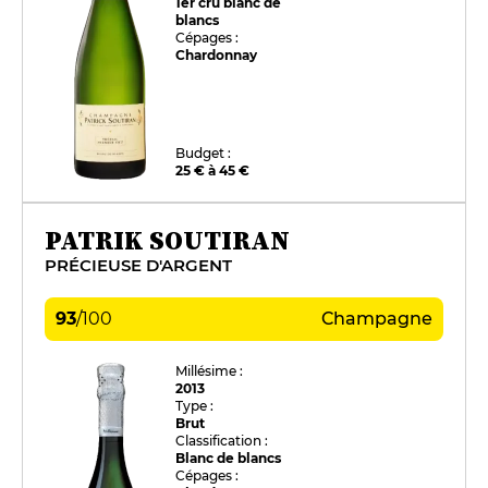
1er cru blanc de
blancs
Cépages :
Chardonnay
Budget :
25 € à 45 €
PATRIK SOUTIRAN
PRÉCIEUSE D'ARGENT
93
/
100
Champagne
Millésime :
2013
Type :
Brut
Classification :
Blanc de blancs
Cépages :