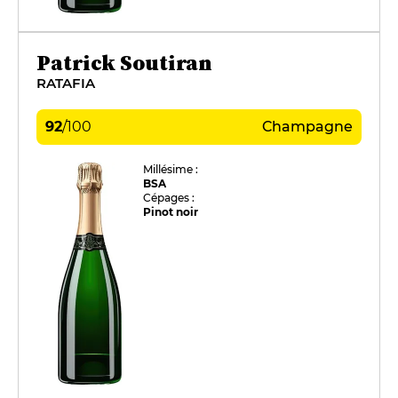
Patrick Soutiran
RATAFIA
92
/
100
Champagne
Millésime :
BSA
Cépages :
Pinot noir