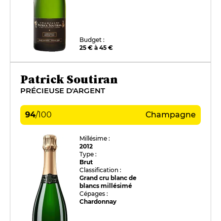
Budget :
25 € à 45 €
Patrick Soutiran
PRÉCIEUSE D'ARGENT
94
/
100
Champagne
Millésime :
2012
Type :
Brut
Classification :
Grand cru blanc de
blancs millésimé
Cépages :
Chardonnay