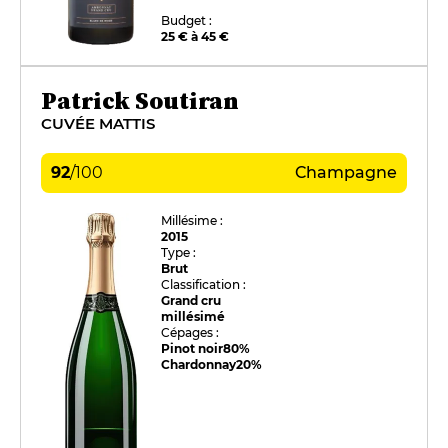
Budget :
25 € à 45 €
Patrick Soutiran
CUVÉE MATTIS
92
/
100
Champagne
Millésime :
2015
Type :
Brut
Classification :
Grand cru
millésimé
Cépages :
Pinot noir
80%
Chardonnay
20%