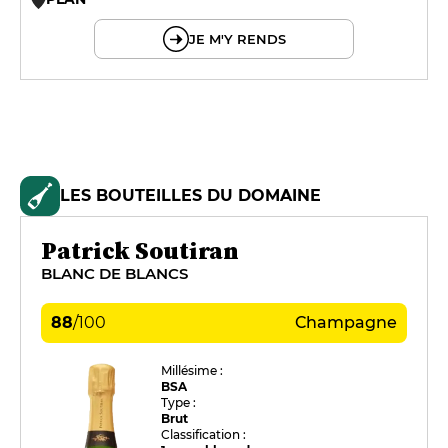
© OpenMapTiles © OpenStreetMap
JE M'Y RENDS
LES BOUTEILLES DU DOMAINE
Patrick Soutiran
BLANC DE BLANCS
88
/
100
Champagne
Millésime :
BSA
Type :
Brut
Classification :