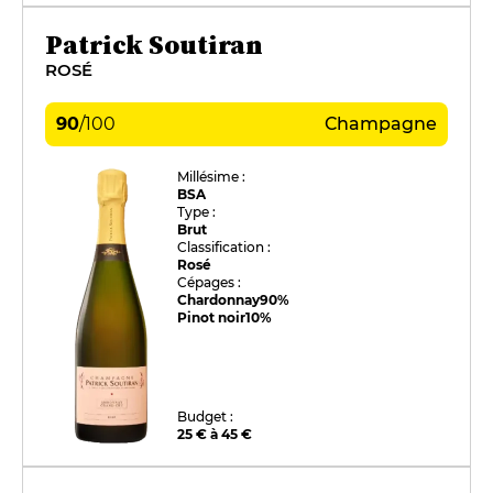
Patrick Soutiran
ROSÉ
90
/
100
Champagne
Millésime :
BSA
Type :
Brut
Classification :
Rosé
Cépages :
Chardonnay
90%
Pinot noir
10%
Budget :
25 € à 45 €