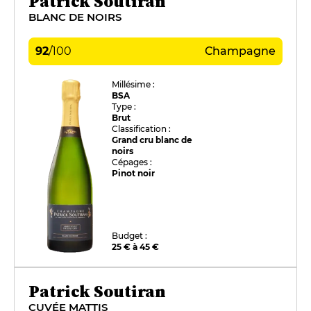
Patrick Soutiran
BLANC DE NOIRS
92
/
100
Champagne
Millésime :
BSA
Type :
Brut
Classification :
Grand cru blanc de
noirs
Cépages :
Pinot noir
Budget :
25 € à 45 €
Patrick Soutiran
CUVÉE MATTIS