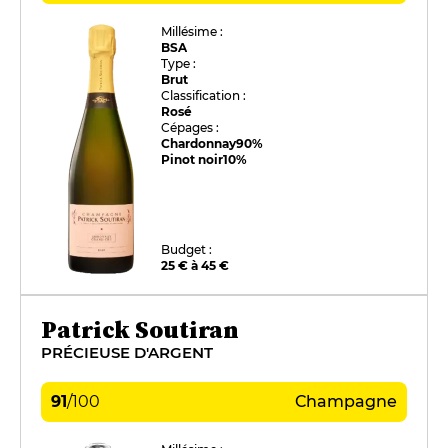
Millésime :
BSA
Type :
Brut
Classification :
Rosé
Cépages :
Chardonnay
90%
Pinot noir
10%
Budget :
25 € à 45 €
Patrick Soutiran
PRÉCIEUSE D'ARGENT
91
/
100
Champagne