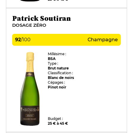
Patrick Soutiran
DOSAGE ZÉRO
92
/
100
Champagne
Millésime :
BSA
Type :
Brut nature
Classification :
Blanc de noirs
Cépages :
Pinot noir
Budget :
25 € à 45 €