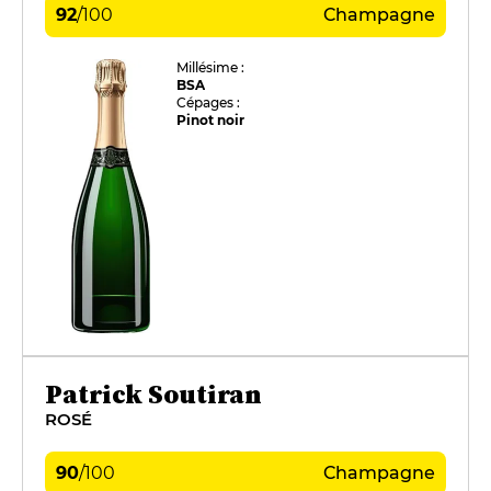
92
/
100
Champagne
Millésime :
BSA
Cépages :
Pinot noir
Patrick Soutiran
ROSÉ
90
/
100
Champagne