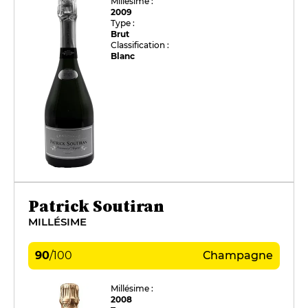
Millésime :
2009
Type :
Brut
Classification :
Blanc
Patrick Soutiran
MILLÉSIME
90
/
100
Champagne
Millésime :
2008