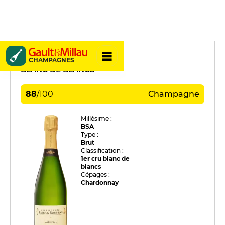
Patrick Soutiran
CHAMPAGNES
BLANC DE BLANCS
88
/
100
Champagne
Millésime :
BSA
Type :
Brut
Classification :
1er cru blanc de
blancs
Cépages :
Chardonnay