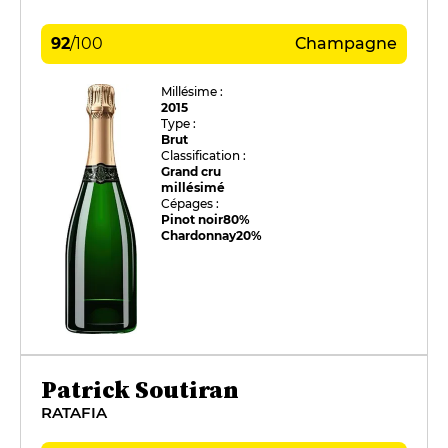
92
/
100
Champagne
Millésime :
2015
Type :
Brut
Classification :
Grand cru
millésimé
Cépages :
Pinot noir
80%
Chardonnay
20%
Patrick Soutiran
RATAFIA