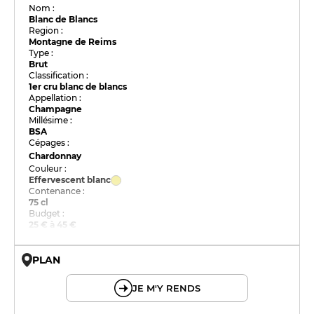
Nom :
Blanc de Blancs
Region :
Montagne de Reims
Type :
Brut
Classification :
1er cru blanc de blancs
Appellation :
Champagne
Millésime :
BSA
Cépages :
Chardonnay
Couleur :
Effervescent blanc
Contenance :
75 cl
Budget :
25 € à 45 €
PLAN
© OpenMapTiles © OpenStreetMap
JE M'Y RENDS