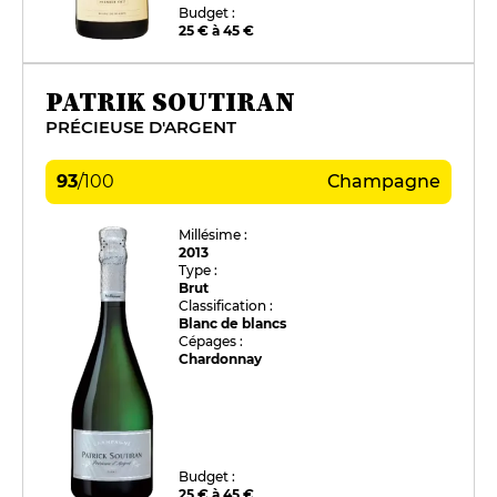
Budget :
25 € à 45 €
PATRIK SOUTIRAN
PRÉCIEUSE D'ARGENT
93
/
100
Champagne
Millésime :
2013
Type :
Brut
Classification :
Blanc de blancs
Cépages :
Chardonnay
Budget :
25 € à 45 €