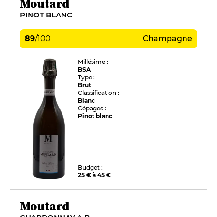
Moutard
PINOT BLANC
89
/
100
Champagne
Millésime :
BSA
Type :
Brut
Classification :
Blanc
Cépages :
Pinot blanc
Budget :
25 € à 45 €
Moutard