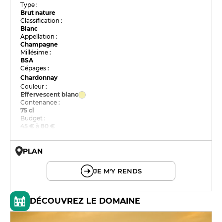
Type :
Brut nature
Classification :
Blanc
Appellation :
Champagne
Millésime :
BSA
Cépages :
Chardonnay
Couleur :
Effervescent blanc
Contenance :
75 cl
Budget :
45 € à 80 €
PLAN
© OpenMapTiles © OpenStreetMap
JE M'Y RENDS
DÉCOUVREZ LE DOMAINE