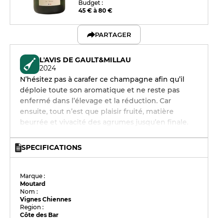
Budget :
45 € à 80 €
PARTAGER
L'AVIS DE GAULT&MILLAU
2024
N’hésitez pas à carafer ce champagne afin qu’il
déploie toute son aromatique et ne reste pas
enfermé dans l’élevage et la réduction. Car
ensuite, tout n’est que plaisir fruité, matière
beurrée et vivacité des agrumes jusqu’en finale.
SPECIFICATIONS
Marque :
Moutard
Nom :
Vignes Chiennes
Region :
Côte des Bar