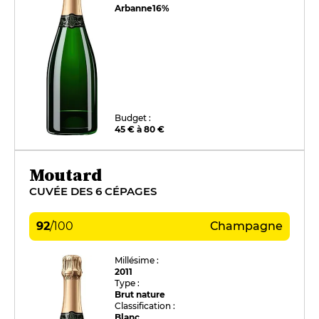
Arbanne
16%
Budget :
45 € à 80 €
Moutard
CUVÉE DES 6 CÉPAGES
92
/
100
Champagne
Millésime :
2011
Type :
Brut nature
Classification :
Blanc