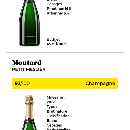
Cépages :
Pinot noir
16%
Arbanne
16%
Budget :
45 € à 80 €
Moutard
PETIT MESLIER
92
/
100
Champagne
Millésime :
2017
Type :
Brut nature
Classification :
Blanc
Cépages :
Petit Meslier