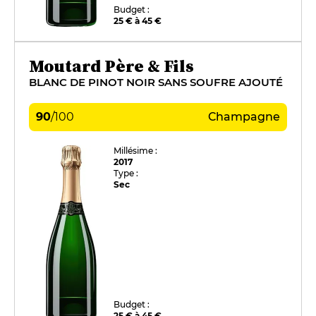
Budget :
25 € à 45 €
Moutard Père & Fils
BLANC DE PINOT NOIR SANS SOUFRE AJOUTÉ
90
/
100
Champagne
Millésime :
2017
Type :
Sec
Budget :
25 € à 45 €