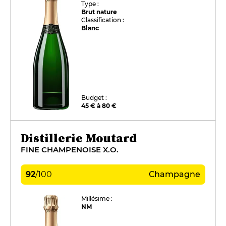
Type :
Brut nature
Classification :
Blanc
Budget :
45 € à 80 €
Distillerie Moutard
FINE CHAMPENOISE X.O.
92
/
100
Champagne
Millésime :
NM