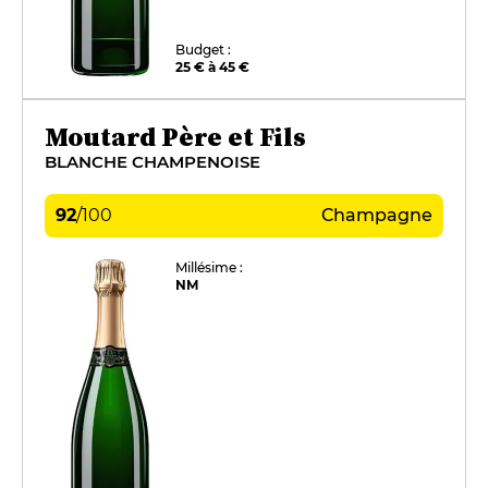
Budget :
25 € à 45 €
Moutard Père et Fils
BLANCHE CHAMPENOISE
92
/
100
Champagne
Millésime :
NM