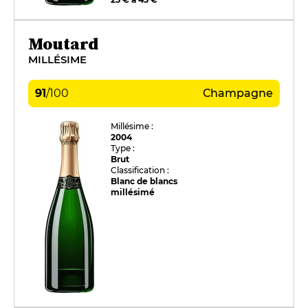
Moutard
MILLÉSIME
91
/
100
Champagne
Millésime :
2004
Type :
Brut
Classification :
Blanc de blancs
millésimé