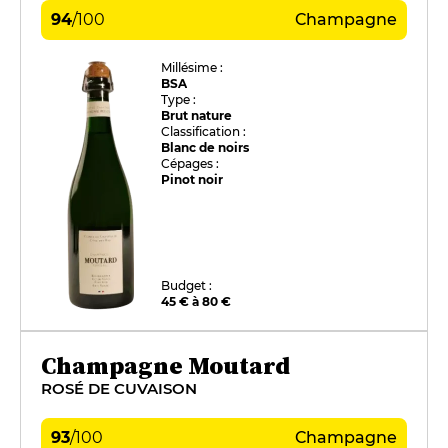
94
/
100
Champagne
Millésime :
BSA
Type :
Brut nature
Classification :
Blanc de noirs
Cépages :
Pinot noir
Budget :
45 € à 80 €
Champagne Moutard
ROSÉ DE CUVAISON
93
/
100
Champagne