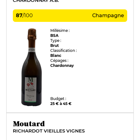
CHARDONNAY A.B.
87
/
100
Champagne
Millésime :
BSA
Type :
Brut
Classification :
Blanc
Cépages :
Chardonnay
Budget :
25 € à 45 €
Moutard
RICHARDOT VIEILLES VIGNES