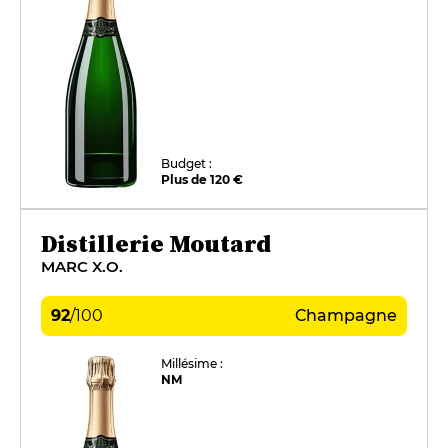
Budget :
Plus de 120 €
Distillerie Moutard
MARC X.O.
92
/
100
Champagne
Millésime :
NM