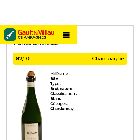
Moutard
CHAMPAGNES
VIGNES CHIENNES
87
/
100
Champagne
Millésime :
BSA
Type :
Brut nature
Classification :
Blanc
Cépages :
Chardonnay