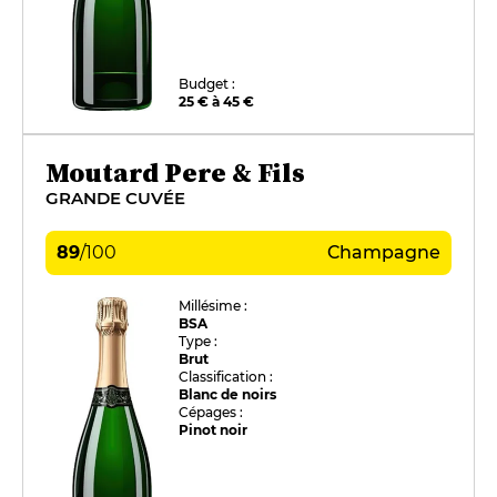
Budget :
25 € à 45 €
Moutard Pere & Fils
GRANDE CUVÉE
89
/
100
Champagne
Millésime :
BSA
Type :
Brut
Classification :
Blanc de noirs
Cépages :
Pinot noir