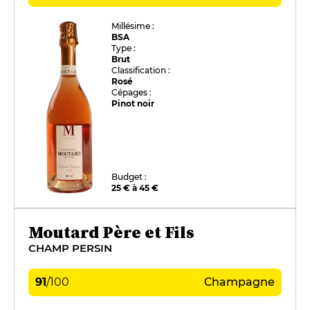
Millésime :
BSA
Type :
Brut
Classification :
Rosé
Cépages :
Pinot noir
Budget :
25 € à 45 €
Moutard Père et Fils
CHAMP PERSIN
91
/
100
Champagne