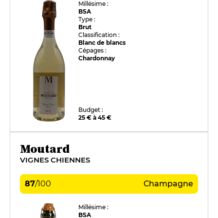
Millésime :
BSA
Type :
Brut
Classification :
Blanc de blancs
Cépages :
Chardonnay
Budget :
25 € à 45 €
Moutard
VIGNES CHIENNES
87
/
100
Champagne
Millésime :
BSA