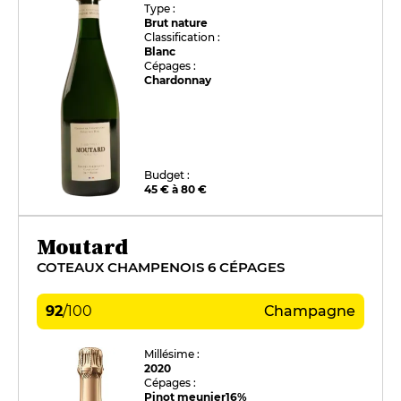
Type :
Brut nature
Classification :
Blanc
Cépages :
Chardonnay
Budget :
45 € à 80 €
Moutard
COTEAUX CHAMPENOIS 6 CÉPAGES
92
/
100
Champagne
Millésime :
2020
Cépages :
Pinot meunier
16%