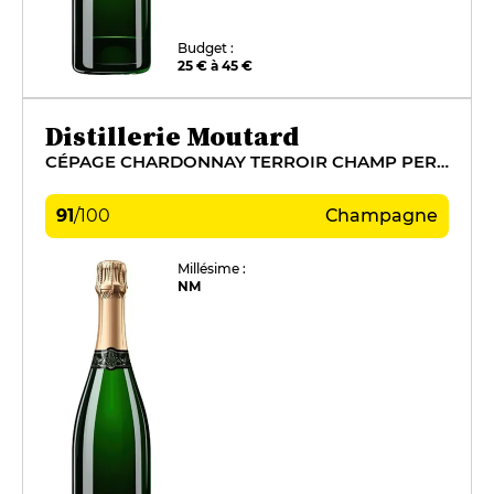
Budget :
25 € à 45 €
Distillerie Moutard
CÉPAGE CHARDONNAY TERROIR CHAMP PERSIN
91
/
100
Champagne
Millésime :
NM