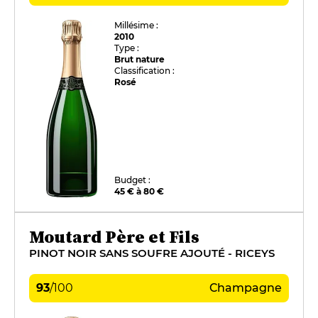
Millésime :
2010
Type :
Brut nature
Classification :
Rosé
Budget :
45 € à 80 €
Moutard Père et Fils
PINOT NOIR SANS SOUFRE AJOUTÉ - RICEYS
93
/
100
Champagne