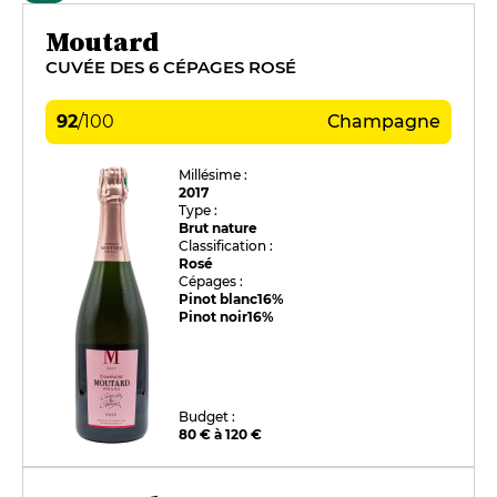
Moutard
CUVÉE DES 6 CÉPAGES ROSÉ
92
/
100
Champagne
Millésime :
2017
Type :
Brut nature
Classification :
Rosé
Cépages :
Pinot blanc
16%
Pinot noir
16%
Budget :
80 € à 120 €