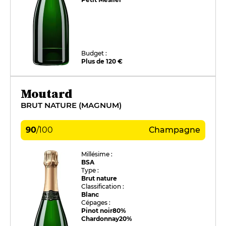
Budget :
Plus de 120 €
Moutard
BRUT NATURE (MAGNUM)
90
/
100
Champagne
Millésime :
BSA
Type :
Brut nature
Classification :
Blanc
Cépages :
Pinot noir
80%
Chardonnay
20%