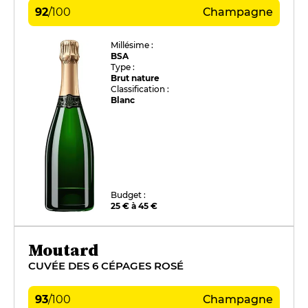
92
/
100
Champagne
Millésime :
BSA
Type :
Brut nature
Classification :
Blanc
Budget :
25 € à 45 €
Moutard
CUVÉE DES 6 CÉPAGES ROSÉ
93
/
100
Champagne