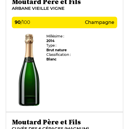
Moutard Père et Fils
ARBANE VIEILLE VIGNE
90
/
100
Champagne
Millésime :
2014
Type :
Brut nature
Classification :
Blanc
Moutard Père et Fils
CUVÉE DES 6 CÉPAGES (MAGNUM)