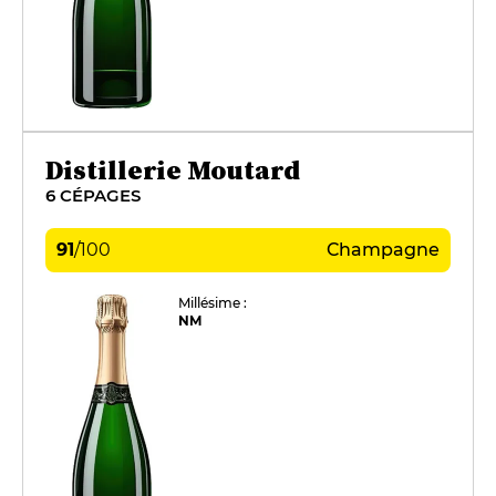
Distillerie Moutard
6 CÉPAGES
91
/
100
Champagne
Millésime :
NM