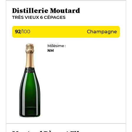
Distillerie Moutard
TRÈS VIEUX 6 CÉPAGES
92
/
100
Champagne
Millésime :
NM