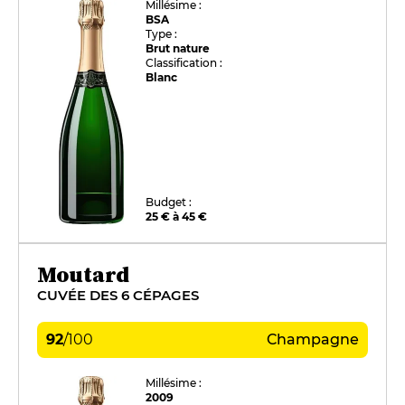
Millésime :
BSA
Type :
Brut nature
Classification :
Blanc
Budget :
25 € à 45 €
Moutard
CUVÉE DES 6 CÉPAGES
92
/
100
Champagne
Millésime :
2009