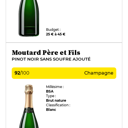
Budget :
25 € à 45 €
Moutard Père et Fils
PINOT NOIR SANS SOUFRE AJOUTÉ
92
/
100
Champagne
Millésime :
BSA
Type :
Brut nature
Classification :
Blanc