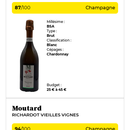
87
/
100
Champagne
Millésime :
BSA
Type :
Brut
Classification :
Blanc
Cépages :
Chardonnay
Budget :
25 € à 45 €
Moutard
RICHARDOT VIEILLES VIGNES
94
/
100
Champagne