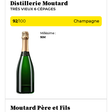
Distillerie Moutard
TRÈS VIEUX 6 CÉPAGES
92
/
100
Champagne
Millésime :
NM
Moutard Père et Fils