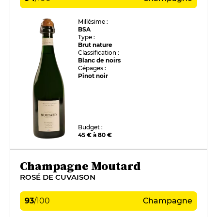
Millésime :
BSA
Type :
Brut nature
Classification :
Blanc de noirs
Cépages :
Pinot noir
Budget :
45 € à 80 €
Champagne Moutard
ROSÉ DE CUVAISON
93
/
100
Champagne