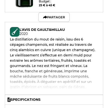
Budget :
25 € à 45 €
PARTAGER
L'AVIS DE GAULT&MILLAU
2020
La distillation du mout de raisin, issu des 6
cépages champenois, est réalisée au travers de
cinq alambics en cuivre (unique en champagne).
Le vieillissement s’effectue en demi muid pour
extraire les arômes tertiaires, fruités, toastés et
gourmands. Le nez est fringant et vineux. La
bouche, franche et généreuse, imprime une
mâche séduisante de fruits blancs compotés,
toastés, épicés. À déguster en apéritif et sur un
gratin d’abricot en sabayon, pain de Gênes.
SPECIFICATIONS