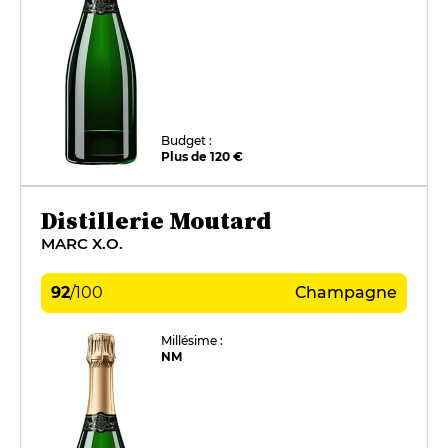
Budget :
Plus de 120 €
Distillerie Moutard
MARC X.O.
92
/
100
Champagne
Millésime :
NM