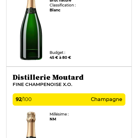
Brut nature
Classification :
Blanc
Budget :
45 € à 80 €
Distillerie Moutard
FINE CHAMPENOISE X.O.
92
/
100
Champagne
Millésime :
NM