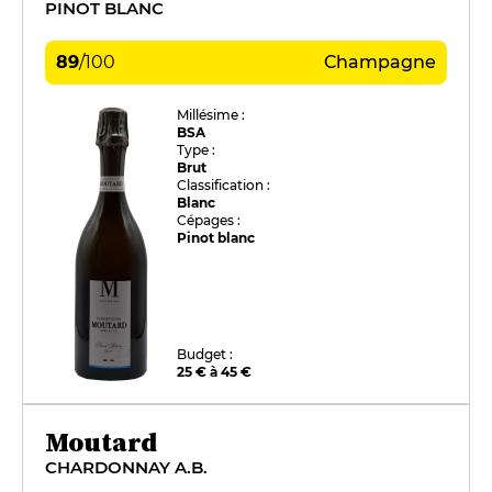
PINOT BLANC
89
/
100
Champagne
Millésime :
BSA
Type :
Brut
Classification :
Blanc
Cépages :
Pinot blanc
Budget :
25 € à 45 €
Moutard
CHARDONNAY A.B.