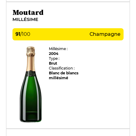
Moutard
MILLÉSIME
91
/
100
Champagne
Millésime :
2004
Type :
Brut
Classification :
Blanc de blancs
millésimé