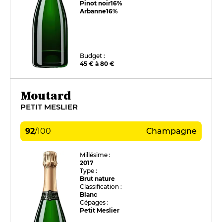
Pinot noir
16%
Arbanne
16%
Budget :
45 € à 80 €
Moutard
PETIT MESLIER
92
/
100
Champagne
Millésime :
2017
Type :
Brut nature
Classification :
Blanc
Cépages :
Petit Meslier