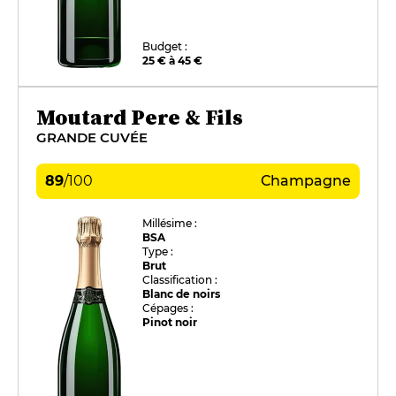
Budget :
25 € à 45 €
Moutard Pere & Fils
GRANDE CUVÉE
89
/
100
Champagne
Millésime :
BSA
Type :
Brut
Classification :
Blanc de noirs
Cépages :
Pinot noir