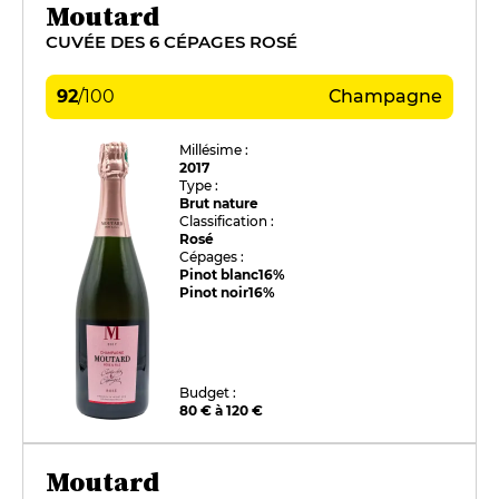
Moutard
CUVÉE DES 6 CÉPAGES ROSÉ
92
/
100
Champagne
Millésime :
2017
Type :
Brut nature
Classification :
Rosé
Cépages :
Pinot blanc
16%
Pinot noir
16%
Budget :
80 € à 120 €
Moutard