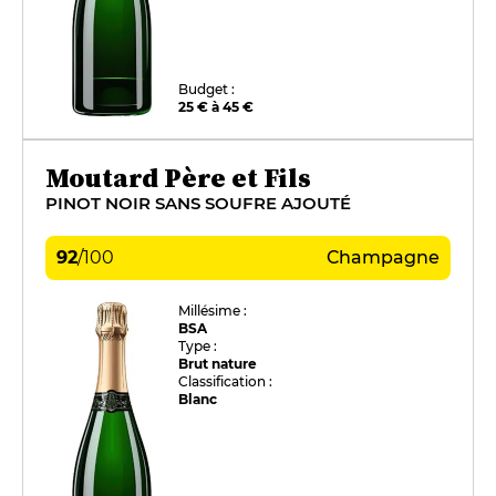
Budget :
25 € à 45 €
Moutard Père et Fils
PINOT NOIR SANS SOUFRE AJOUTÉ
92
/
100
Champagne
Millésime :
BSA
Type :
Brut nature
Classification :
Blanc