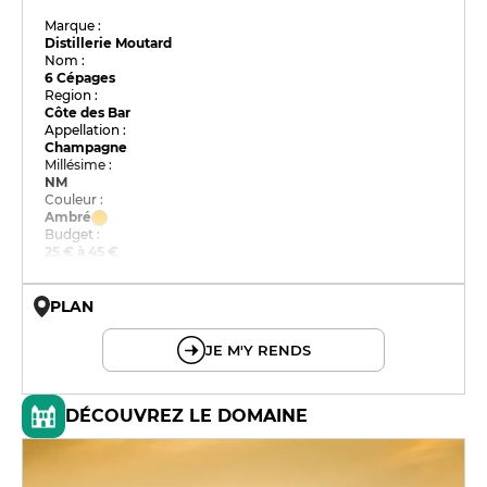
Marque :
Distillerie Moutard
Nom :
6 Cépages
Region :
Côte des Bar
Appellation :
Champagne
Millésime :
NM
Couleur :
Ambré
Budget :
25 € à 45 €
PLAN
© OpenMapTiles © OpenStreetMap
JE M'Y RENDS
DÉCOUVREZ LE DOMAINE