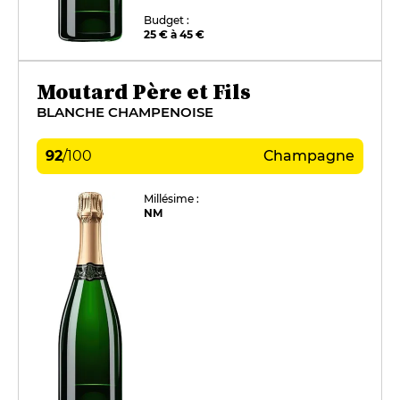
Budget :
25 € à 45 €
Moutard Père et Fils
BLANCHE CHAMPENOISE
92
/
100
Champagne
Millésime :
NM