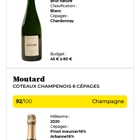
Brut nature
Classification :
Blanc
Cépages :
Chardonnay
Budget :
45 € à 80 €
Moutard
COTEAUX CHAMPENOIS 6 CÉPAGES
92
/
100
Champagne
Millésime :
2020
Cépages :
Pinot meunier
16%
Arbanne
16%