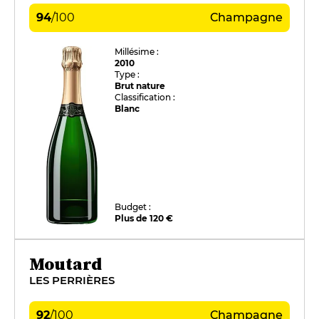
94
/
100
Champagne
Millésime :
2010
Type :
Brut nature
Classification :
Blanc
Budget :
Plus de 120 €
Moutard
LES PERRIÈRES
92
/
100
Champagne