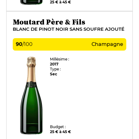
25 € à 45 €
Moutard Père & Fils
BLANC DE PINOT NOIR SANS SOUFRE AJOUTÉ
90
/
100
Champagne
Millésime :
2017
Type :
Sec
Budget :
25 € à 45 €