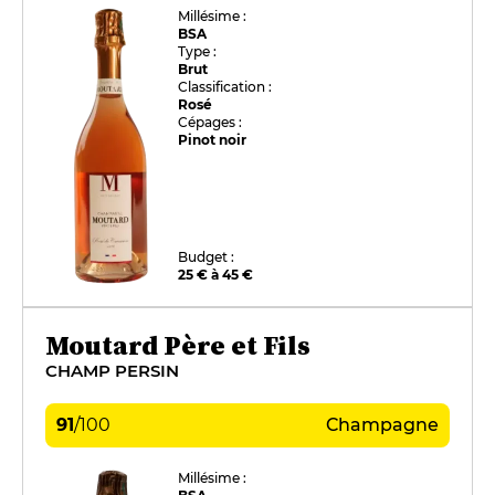
Millésime :
BSA
Type :
Brut
Classification :
Rosé
Cépages :
Pinot noir
Budget :
25 € à 45 €
Moutard Père et Fils
CHAMP PERSIN
91
/
100
Champagne
Millésime :