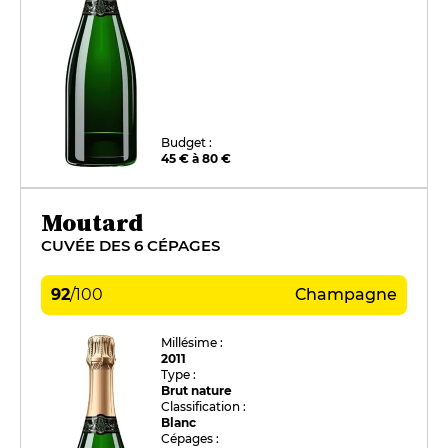
Budget :
45 € à 80 €
Moutard
CUVÉE DES 6 CÉPAGES
92
/
100
Champagne
Millésime :
2011
Type :
Brut nature
Classification :
Blanc
Cépages :