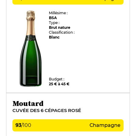
Millésime :
BSA
Type :
Brut nature
Classification :
Blanc
Budget :
25 € à 45 €
Moutard
CUVÉE DES 6 CÉPAGES ROSÉ
93
/
100
Champagne