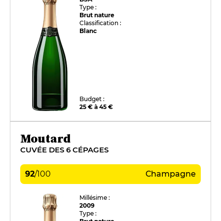
Type :
Brut nature
Classification :
Blanc
Budget :
25 € à 45 €
Moutard
CUVÉE DES 6 CÉPAGES
92
/
100
Champagne
Millésime :
2009
Type :