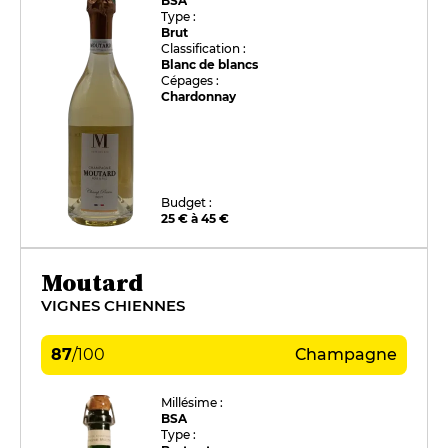
BSA
Type :
Brut
Classification :
Blanc de blancs
Cépages :
Chardonnay
Budget :
25 € à 45 €
Moutard
VIGNES CHIENNES
87
/
100
Champagne
Millésime :
BSA
Type :