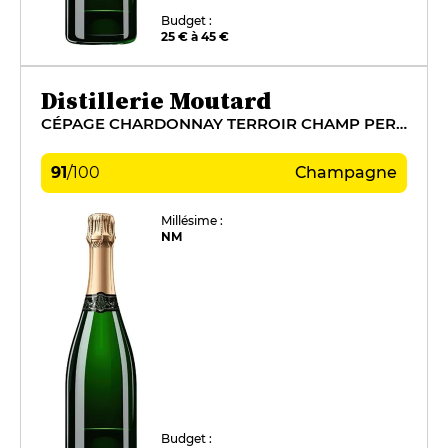
Budget :
25 € à 45 €
Distillerie Moutard
CÉPAGE CHARDONNAY TERROIR CHAMP PERSIN
91
/
100
Champagne
Millésime :
NM
Budget :