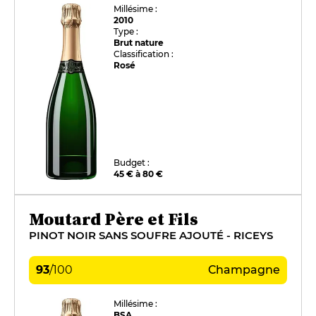
Millésime :
2010
Type :
Brut nature
Classification :
Rosé
Budget :
45 € à 80 €
Moutard Père et Fils
PINOT NOIR SANS SOUFRE AJOUTÉ - RICEYS
93
/
100
Champagne
Millésime :
BSA