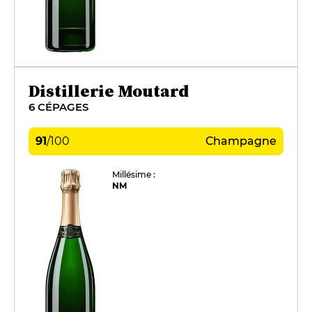
Distillerie Moutard
6 CÉPAGES
91
/
100
Champagne
Millésime :
NM