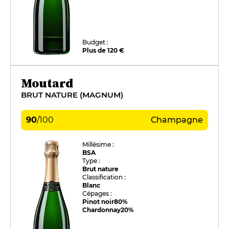
Budget :
Plus de 120 €
Moutard
BRUT NATURE (MAGNUM)
90
/
100
Champagne
Millésime :
BSA
Type :
Brut nature
Classification :
Blanc
Cépages :
Pinot noir
80%
Chardonnay
20%