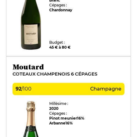
Blanc
Cépages :
Chardonnay
Budget :
45 € à 80 €
Moutard
COTEAUX CHAMPENOIS 6 CÉPAGES
92
/
100
Champagne
Millésime :
2020
Cépages :
Pinot meunier
16%
Arbanne
16%