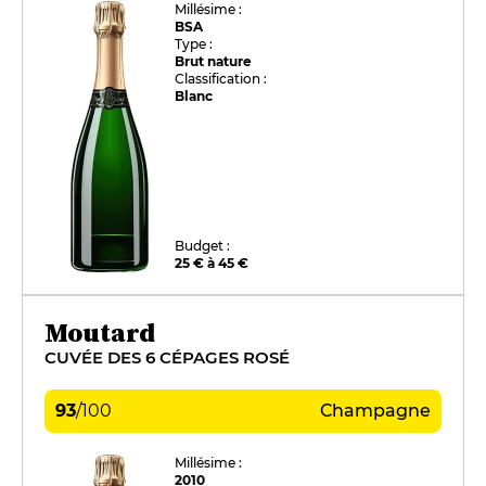
Millésime :
BSA
Type :
Brut nature
Classification :
Blanc
Budget :
25 € à 45 €
Moutard
CUVÉE DES 6 CÉPAGES ROSÉ
93
/
100
Champagne
Millésime :
2010