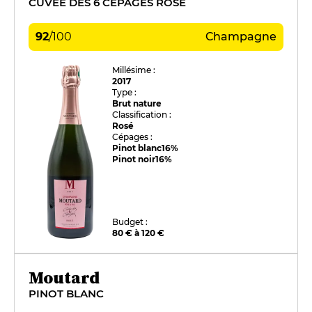
CUVÉE DES 6 CÉPAGES ROSÉ
92
/
100
Champagne
Millésime :
2017
Type :
Brut nature
Classification :
Rosé
Cépages :
Pinot blanc
16%
Pinot noir
16%
Budget :
80 € à 120 €
Moutard
PINOT BLANC