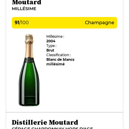
Moutard
MILLÉSIME
91
/
100
Champagne
Millésime :
2004
Type :
Brut
Classification :
Blanc de blancs
millésimé
Distillerie Moutard
CÉPAGE CHARDONNAY HORS D'AGE