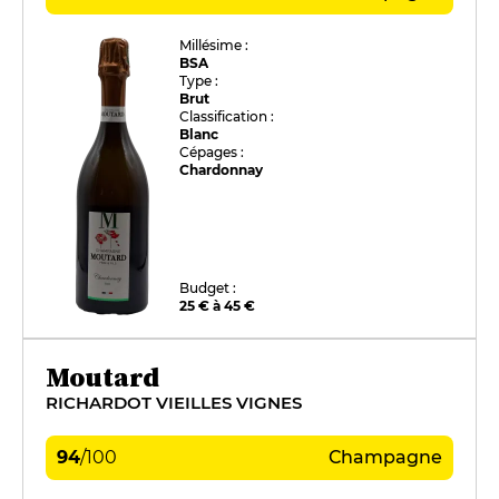
Millésime :
BSA
Type :
Brut
Classification :
Blanc
Cépages :
Chardonnay
Budget :
25 € à 45 €
Moutard
RICHARDOT VIEILLES VIGNES
94
/
100
Champagne