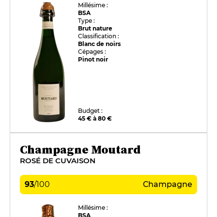
Millésime :
BSA
Type :
Brut nature
Classification :
Blanc de noirs
Cépages :
Pinot noir
Budget :
45 € à 80 €
Champagne Moutard
ROSÉ DE CUVAISON
93
/
100
Champagne
Millésime :
BSA