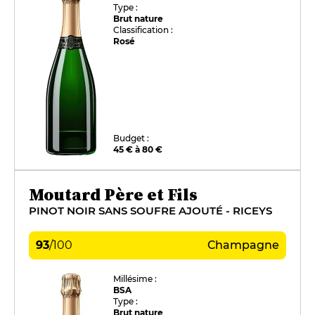
Type :
Brut nature
Classification :
Rosé
Budget :
45 € à 80 €
Moutard Père et Fils
PINOT NOIR SANS SOUFRE AJOUTÉ - RICEYS
93
/
100
Champagne
Millésime :
BSA
Type :
Brut nature