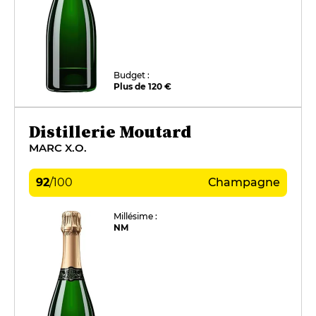
Budget :
Plus de 120 €
Distillerie Moutard
MARC X.O.
92
/
100
Champagne
Millésime :
NM