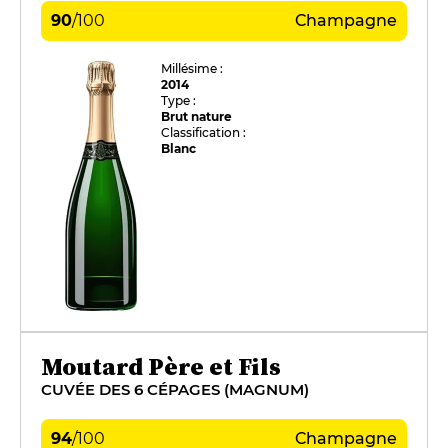
90
/
100
Champagne
Millésime :
2014
Type :
Brut nature
Classification :
Blanc
Moutard Père et Fils
CUVÉE DES 6 CÉPAGES (MAGNUM)
94
/
100
Champagne