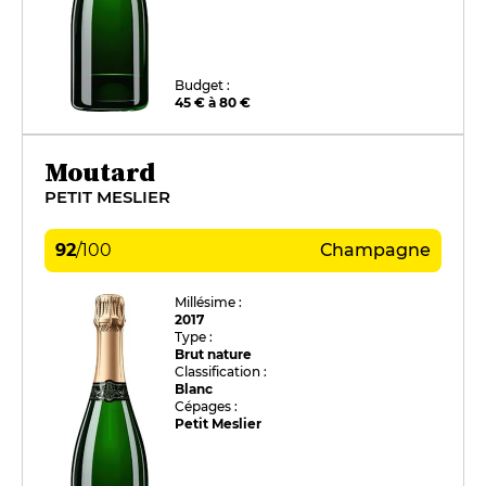
Budget :
45 € à 80 €
Moutard
PETIT MESLIER
92
/
100
Champagne
Millésime :
2017
Type :
Brut nature
Classification :
Blanc
Cépages :
Petit Meslier