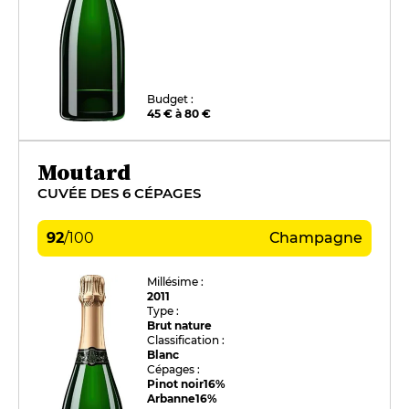
Budget :
45 € à 80 €
Moutard
CUVÉE DES 6 CÉPAGES
92
/
100
Champagne
Millésime :
2011
Type :
Brut nature
Classification :
Blanc
Cépages :
Pinot noir
16%
Arbanne
16%