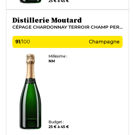
25 € à 45 €
Distillerie Moutard
CÉPAGE CHARDONNAY TERROIR CHAMP PERSIN
91
/
100
Champagne
Millésime :
NM
Budget :
25 € à 45 €