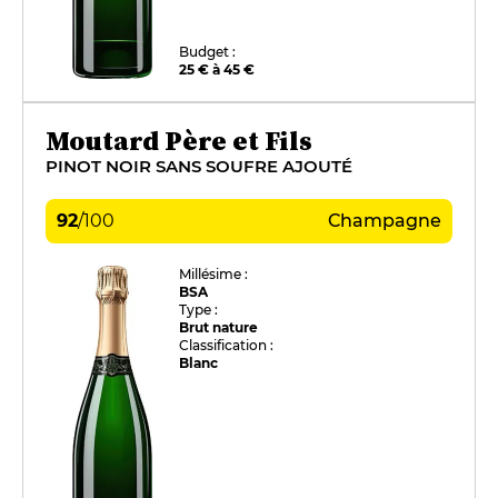
Budget :
25 € à 45 €
Moutard Père et Fils
PINOT NOIR SANS SOUFRE AJOUTÉ
92
/
100
Champagne
Millésime :
BSA
Type :
Brut nature
Classification :
Blanc