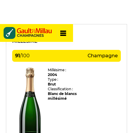
Moutard
CHAMPAGNES
MILLÉSIME
91
/
100
Champagne
Millésime :
2004
Type :
Brut
Classification :
Blanc de blancs
millésimé