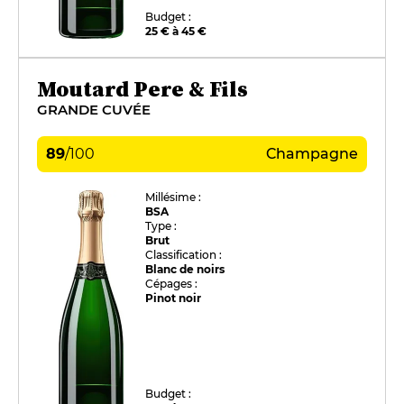
Budget :
25 € à 45 €
Moutard Pere & Fils
GRANDE CUVÉE
89
/
100
Champagne
Millésime :
BSA
Type :
Brut
Classification :
Blanc de noirs
Cépages :
Pinot noir
Budget :