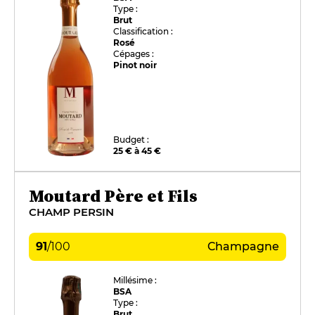
Type :
Brut
Classification :
Rosé
Cépages :
Pinot noir
Budget :
25 € à 45 €
Moutard Père et Fils
CHAMP PERSIN
91
/
100
Champagne
Millésime :
BSA
Type :
Brut