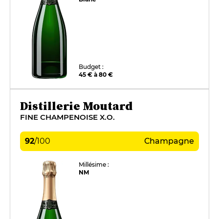
Budget :
45 € à 80 €
Distillerie Moutard
FINE CHAMPENOISE X.O.
92
/
100
Champagne
Millésime :
NM