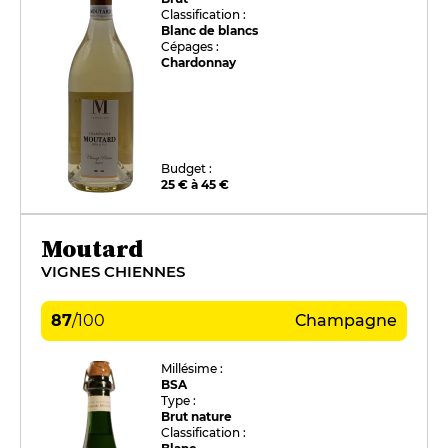
Classification :
Blanc de blancs
Cépages :
Chardonnay
Budget :
25 € à 45 €
Moutard
VIGNES CHIENNES
87
/
100
Champagne
Millésime :
BSA
Type :
Brut nature
Classification :