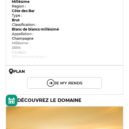
Millésime
Region :
Côte des Bar
Type :
Brut
Classification :
Blanc de blancs millésimé
Appellation :
Champagne
Millésime :
2004
Couleur :
Effervescent blanc
PLAN
© OpenMapTiles © OpenStreetMap
JE M'Y RENDS
DÉCOUVREZ LE DOMAINE