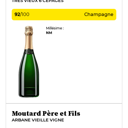
TRÈS VIEUX 6 CÉPAGES
92
/
100
Champagne
Millésime :
NM
Moutard Père et Fils
ARBANE VIEILLE VIGNE