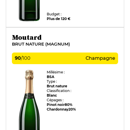
Budget :
Plus de 120 €
Moutard
BRUT NATURE (MAGNUM)
90
/
100
Champagne
Millésime :
BSA
Type :
Brut nature
Classification :
Blanc
Cépages :
Pinot noir
80%
Chardonnay
20%