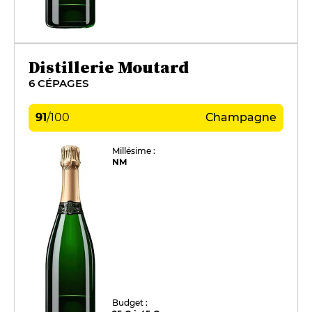
Distillerie Moutard
6 CÉPAGES
91
/
100
Champagne
Millésime :
NM
Budget :