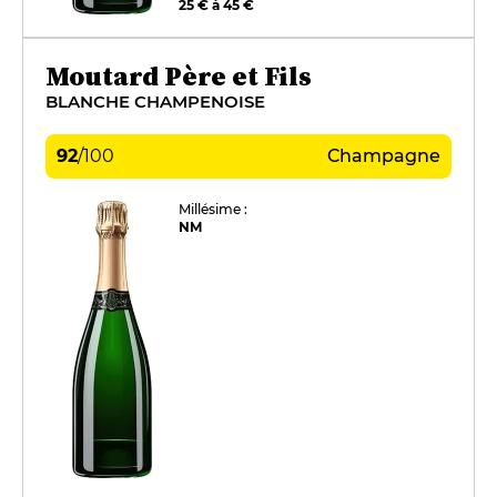
25 € à 45 €
Moutard Père et Fils
BLANCHE CHAMPENOISE
92
/
100
Champagne
Millésime :
NM