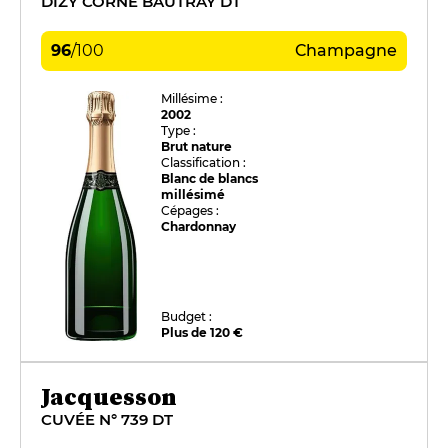
DIZY CORNE BAUTRAY DT
96
/
100
Champagne
Millésime :
2002
Type :
Brut nature
Classification :
Blanc de blancs
millésimé
Cépages :
Chardonnay
Budget :
Plus de 120 €
Jacquesson
CUVÉE N° 739 DT