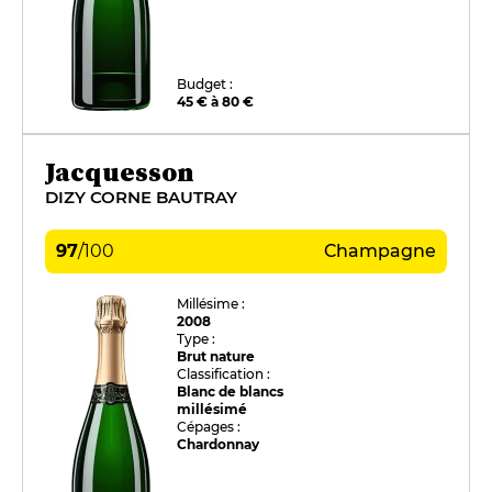
Budget :
45 € à 80 €
Jacquesson
DIZY CORNE BAUTRAY
97
/
100
Champagne
Millésime :
2008
Type :
Brut nature
Classification :
Blanc de blancs
millésimé
Cépages :
Chardonnay