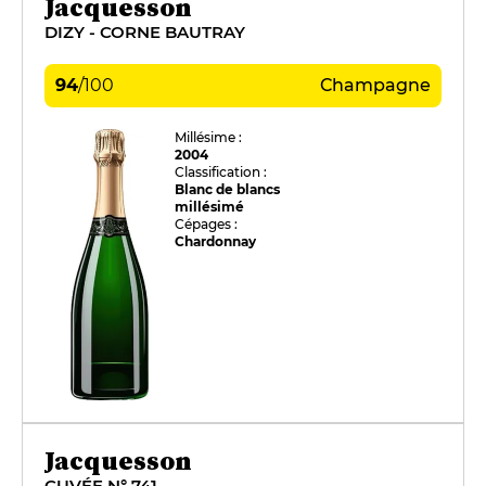
Jacquesson
DIZY - CORNE BAUTRAY
94
/
100
Champagne
Millésime :
2004
Classification :
Blanc de blancs
millésimé
Cépages :
Chardonnay
Jacquesson
CUVÉE N° 741