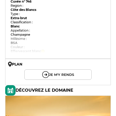
Cuvée n° 746
Region :
Côte des Blancs
Type :
Extra-brut
Classification :
Blanc
Appellation :
Champagne
Millésime :
BSA
Couleur :
Effervescent blanc
PLAN
© OpenMapTiles © OpenStreetMap
JE M'Y RENDS
DÉCOUVREZ LE DOMAINE