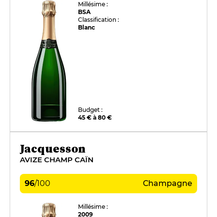
Millésime :
BSA
Classification :
Blanc
Budget :
45 € à 80 €
Jacquesson
AVIZE CHAMP CAÏN
96
/
100
Champagne
Millésime :
2009