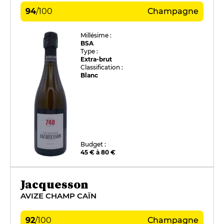
94
/
100
Champagne
Millésime :
BSA
Type :
Extra-brut
Classification :
Blanc
Budget :
45 € à 80 €
Jacquesson
AVIZE CHAMP CAÏN
92
/
100
Champagne