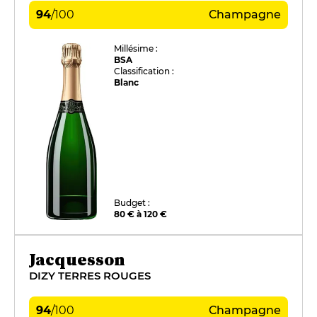
94
/
100
Champagne
Millésime :
BSA
Classification :
Blanc
Budget :
80 € à 120 €
Jacquesson
DIZY TERRES ROUGES
94
/
100
Champagne