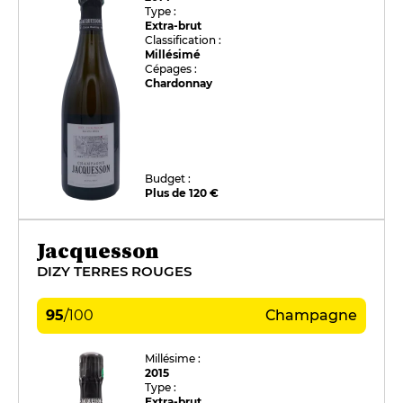
Type :
Extra-brut
Classification :
Millésimé
Cépages :
Chardonnay
Budget :
Plus de 120 €
Jacquesson
DIZY TERRES ROUGES
95
/
100
Champagne
Millésime :
2015
Type :
Extra-brut