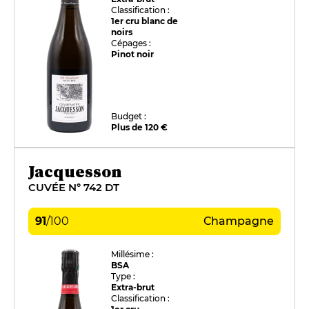
Classification :
1er cru blanc de
noirs
Cépages :
Pinot noir
Budget :
Plus de 120 €
Jacquesson
CUVÉE N° 742 DT
91
/
100
Champagne
Millésime :
BSA
Type :
Extra-brut
Classification :