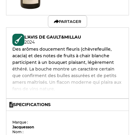
PARTAGER
L'AVIS DE GAULT&MILLAU
2024
Des arômes doucement fleuris (chèvrefeuille,
acacia) et des notes de fruits à chair blanche
participent à un bouquet plaisant, légèrement
éthéré. La bouche montre un caractère certain
que confirment des bulles assurées et de petits
amers maîtrisés. Un flacon moderne qui plaira aux
fans de vins nature.
SPECIFICATIONS
Marque :
Jacquesson
Nom :