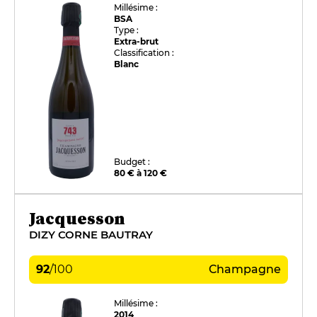
Millésime :
BSA
Type :
Extra-brut
Classification :
Blanc
Budget :
80 € à 120 €
Jacquesson
DIZY CORNE BAUTRAY
92
/
100
Champagne
Millésime :
2014