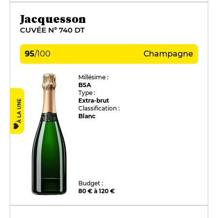
Jacquesson
CUVÉE N° 740 DT
95
/
100
Champagne
Millésime :
BSA
Type :
Extra-brut
À LA UNE
Classification :
Blanc
Budget :
80 € à 120 €