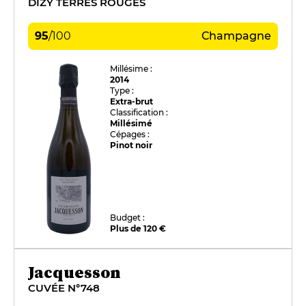
DIZY TERRES ROUGES
95
/
100
Champagne
Millésime :
2014
Type :
Extra-brut
Classification :
Millésimé
Cépages :
Pinot noir
Budget :
Plus de 120 €
Jacquesson
CUVÉE N°748