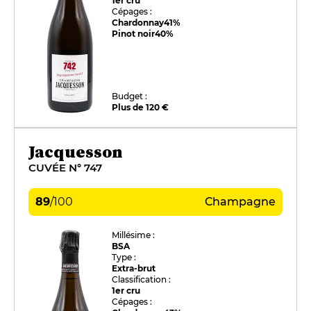
1er cru
Cépages :
Chardonnay
41%
Pinot noir
40%
Budget :
Plus de 120 €
Jacquesson
CUVÉE N° 747
89
/
100
Champagne
Millésime :
BSA
Type :
Extra-brut
Classification :
1er cru
Cépages :