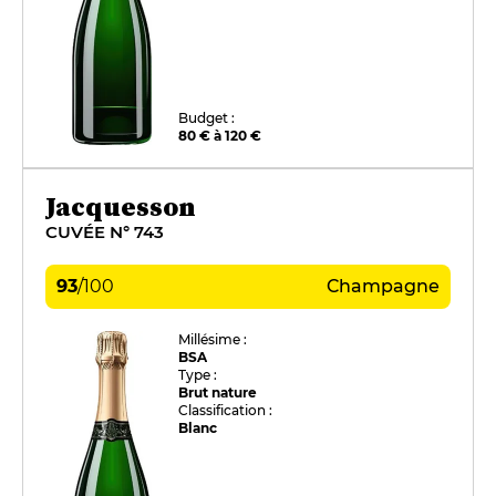
Budget :
80 € à 120 €
Jacquesson
CUVÉE N° 743
93
/
100
Champagne
Millésime :
BSA
Type :
Brut nature
Classification :
Blanc