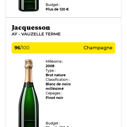
Budget :
Plus de 120 €
Jacquesson
AŸ - VAUZELLE TERME
96
/
100
Champagne
Millésime :
2008
Type :
Brut nature
Classification :
Blanc de noirs
millésimé
Cépages :
Pinot noir
Budget :