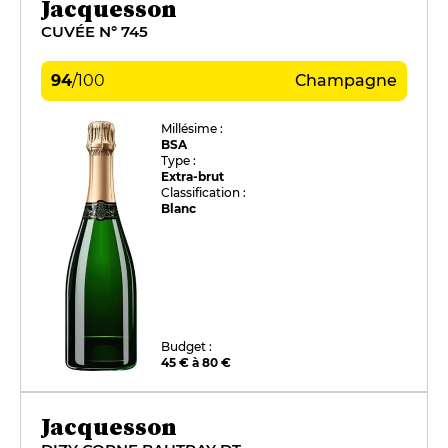
Jacquesson
CUVÉE N° 745
94
/
100
Champagne
Millésime :
BSA
Type :
Extra-brut
Classification :
Blanc
Budget :
45 € à 80 €
Jacquesson