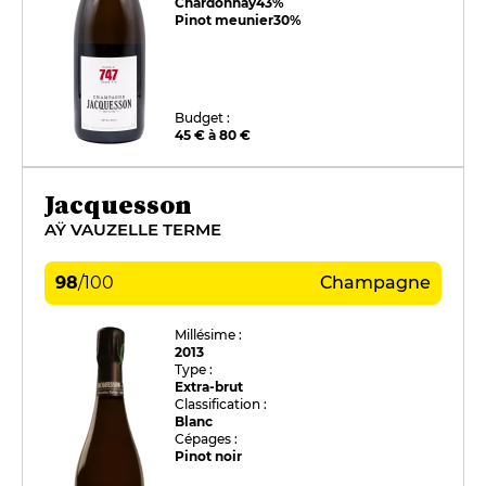
Chardonnay
43%
Pinot meunier
30%
Budget :
45 € à 80 €
Jacquesson
AŸ VAUZELLE TERME
98
/
100
Champagne
Millésime :
2013
Type :
Extra-brut
Classification :
Blanc
Cépages :
Pinot noir