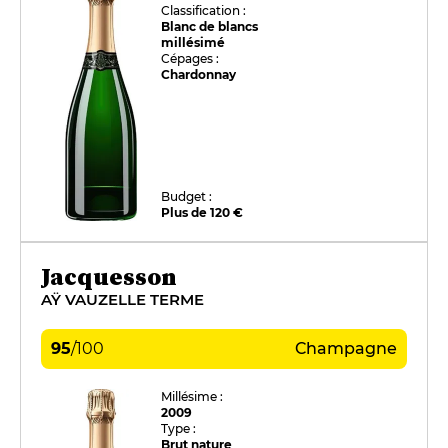
Classification :
Blanc de blancs
millésimé
Cépages :
Chardonnay
Budget :
Plus de 120 €
Jacquesson
AŸ VAUZELLE TERME
95
/
100
Champagne
Millésime :
2009
Type :
Brut nature