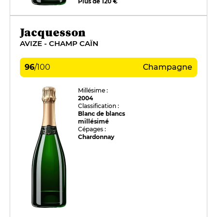
Plus de 120 €
Jacquesson
AVIZE - CHAMP CAÏN
96
/
100
Champagne
Millésime :
2004
Classification :
Blanc de blancs
millésimé
Cépages :
Chardonnay