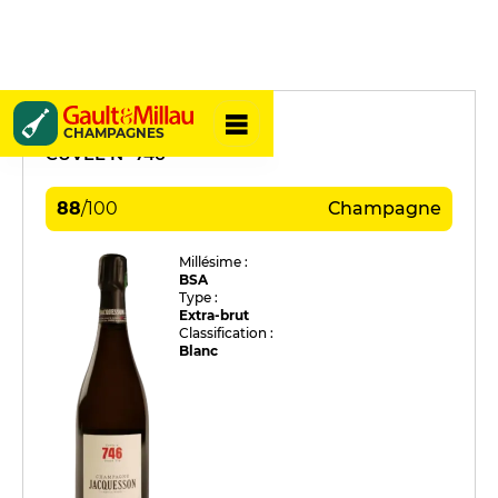
Jacquesson
CHAMPAGNES
CUVÉE N° 746
88
/
100
Champagne
Millésime :
BSA
Type :
Extra-brut
Classification :
Blanc