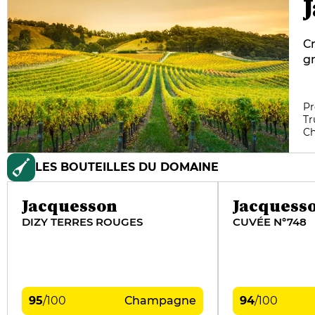
Cr
gr
so
au
Ha
Pr
Tr
un
C
le
sa
LES BOUTEILLES DU DOMAINE
ve
co
p
Jacquesson
Jacquess
s
DIZY TERRES ROUGES
CUVÉE N°748
95
/
100
Champagne
94
/
100