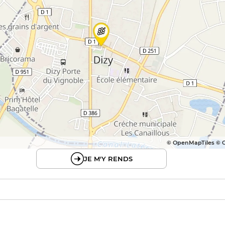
© OpenMapTiles © 
JE M'Y RENDS