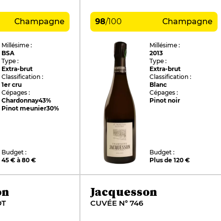
Champagne
98
/
100
Champagne
Millésime :
Millésime :
BSA
2013
Type :
Type :
Extra-brut
Extra-brut
Classification :
Classification :
1er cru
Blanc
Cépages :
Cépages :
Chardonnay
43%
Pinot noir
Pinot meunier
30%
Budget :
Budget :
45 € à 80 €
Plus de 120 €
on
Jacquesson
DT
CUVÉE N° 746