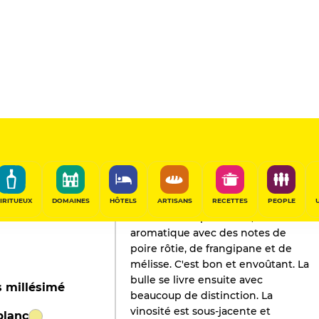
L'AVIS DE GAULT&MILLAU
Champagne
2020
IRITUEUX
DOMAINES
HÔTELS
ARTISANS
RECETTES
PEOPLE
Un immense pinot noir, finement
aromatique avec des notes de
poire rôtie, de frangipane et de
mélisse. C'est bon et envoûtant. La
bulle se livre ensuite avec
s millésimé
beaucoup de distinction. La
vinosité est sous-jacente et
blanc