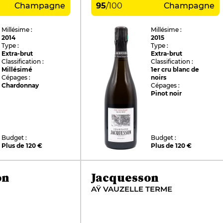
Champagne
95
/
100
Champagne
Millésime :
Millésime :
2014
2015
Type :
Type :
Extra-brut
Extra-brut
Classification :
Classification :
Millésimé
1er cru blanc de
Cépages :
noirs
Chardonnay
Cépages :
Pinot noir
Budget :
Budget :
Plus de 120 €
Plus de 120 €
on
Jacquesson
AŸ VAUZELLE TERME