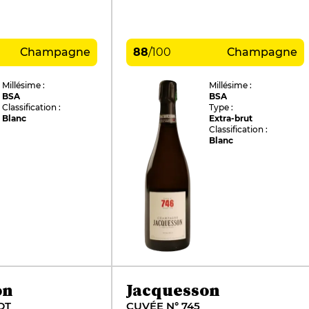
Champagne
88
/
100
Champagne
Millésime :
Millésime :
BSA
BSA
Classification :
Type :
Blanc
Extra-brut
Classification :
Blanc
on
Jacquesson
DT
CUVÉE N° 745