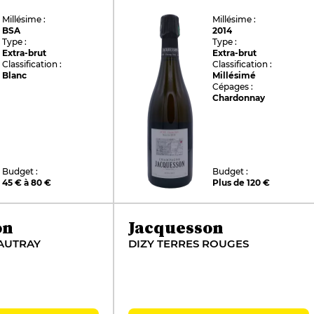
Millésime :
Millésime :
BSA
2014
Type :
Type :
Extra-brut
Extra-brut
Classification :
Classification :
Blanc
Millésimé
Cépages :
Chardonnay
Budget :
Budget :
45 € à 80 €
Plus de 120 €
on
Jacquesson
AUTRAY
DIZY TERRES ROUGES