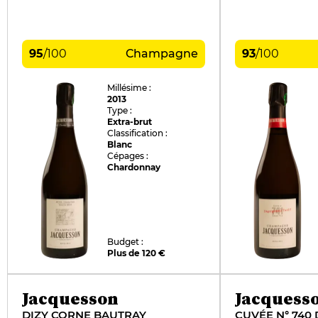
95
/
100
Champagne
93
/
100
Millésime :
2013
Type :
Extra-brut
Classification :
Blanc
Cépages :
Chardonnay
Budget :
Plus de 120 €
Jacquesson
Jacquess
DIZY CORNE BAUTRAY
CUVÉE N° 740 