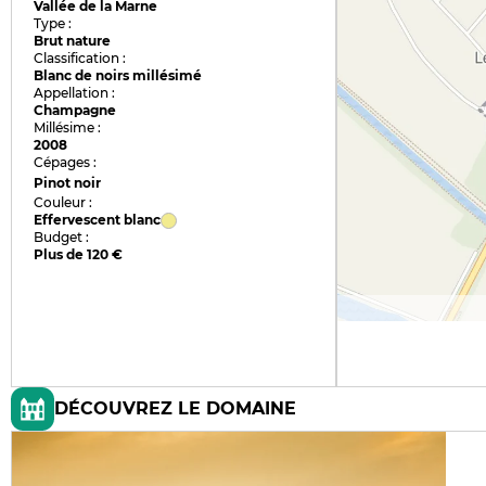
Vallée de la Marne
Type :
Brut nature
Classification :
Blanc de noirs millésimé
Appellation :
Champagne
Millésime :
2008
Cépages :
Pinot noir
Couleur :
Effervescent blanc
Budget :
Plus de 120 €
DÉCOUVREZ LE DOMAINE