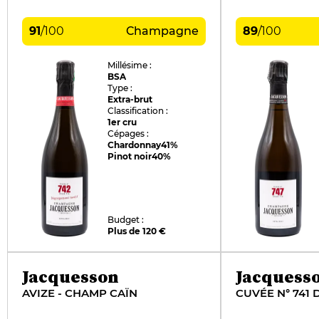
91
/
100
Champagne
89
/
100
Millésime :
BSA
Type :
Extra-brut
Classification :
1er cru
Cépages :
Chardonnay
41%
Pinot noir
40%
Budget :
Plus de 120 €
Jacquesson
Jacquess
AVIZE - CHAMP CAÏN
CUVÉE N° 741 