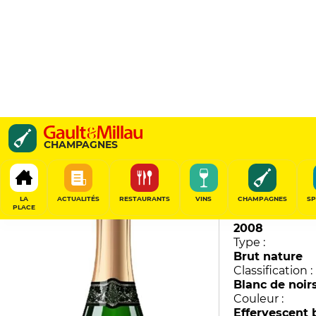
Aÿ - Vauzelle Terme
CHAMPAGNES
Jacquesson
96
/
100
LA
ACTUALITÉS
RESTAURANTS
VINS
CHAMPAGNES
SP
PLACE
Millésime :
2008
Type :
Brut nature
Classification :
Blanc de noir
Couleur :
Effervescent 