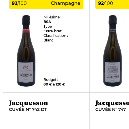
92
/
100
Champagne
92
/
100
Millésime :
BSA
Type :
Extra-brut
Classification :
Blanc
Budget :
80 € à 120 €
Jacquesson
Jacquess
CUVÉE N° 742 DT
CUVÉE N° 747