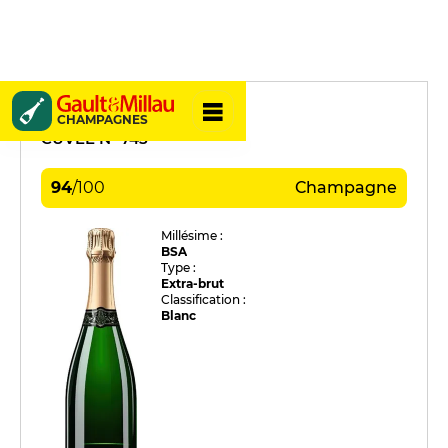
Jacquesson
CHAMPAGNES
CUVÉE N° 745
94
/
100
Champagne
Millésime :
BSA
Type :
Extra-brut
Classification :
Blanc