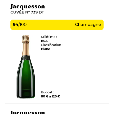
Jacquesson
CUVÉE N° 739 DT
94
/
100
Champagne
Millésime :
BSA
Classification :
Blanc
Budget :
80 € à 120 €
Jacquesson