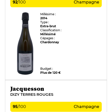
92
/
100
Champagne
Millésime :
2014
Type :
Extra-brut
Classification :
Millésimé
Cépages :
Chardonnay
Budget :
Plus de 120 €
Jacquesson
DIZY TERRES ROUGES
95
/
100
Champagne