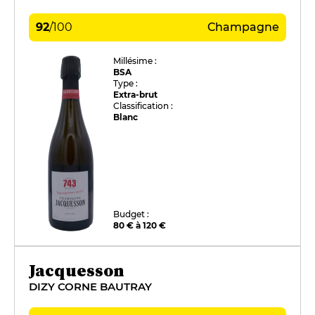
92
/
100
Champagne
Millésime :
BSA
Type :
Extra-brut
Classification :
Blanc
Budget :
80 € à 120 €
Jacquesson
DIZY CORNE BAUTRAY