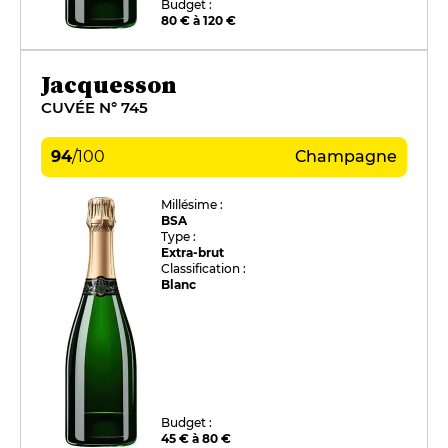
Budget :
80 € à 120 €
Jacquesson
CUVÉE N° 745
94
/
100
Champagne
Millésime :
BSA
Type :
Extra-brut
Classification :
Blanc
Budget :
45 € à 80 €