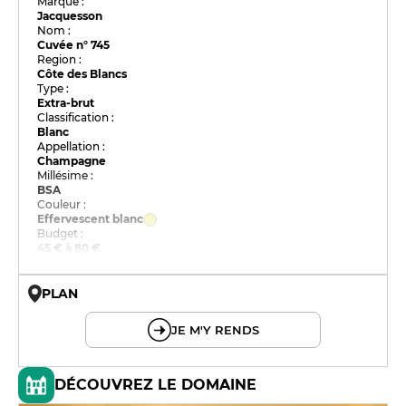
Marque :
Jacquesson
Nom :
Cuvée n° 745
Region :
Côte des Blancs
Type :
Extra-brut
Classification :
Blanc
Appellation :
Champagne
Millésime :
BSA
Couleur :
Effervescent blanc
Budget :
45 € à 80 €
PLAN
© OpenMapTiles © OpenStreetMap
JE M'Y RENDS
DÉCOUVREZ LE DOMAINE