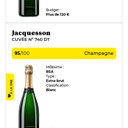
Budget :
Plus de 120 €
Jacquesson
CUVÉE N° 740 DT
95
/
100
Champagne
Millésime :
BSA
Type :
Extra-brut
À LA UNE
Classification :
Blanc