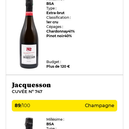
BSA
Type :
Extra-brut
Classification :
1er cru
Cépages :
Chardonnay
41%
Pinot noir
40%
Budget :
Plus de 120 €
Jacquesson
CUVÉE N° 747
89
/
100
Champagne
Millésime :
BSA
Type :