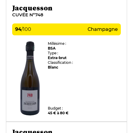
Jacquesson
CUVÉE N°748
94
/
100
Champagne
Millésime :
BSA
Type :
Extra-brut
Classification :
Blanc
Budget :
45 € à 80 €
Jacquesson