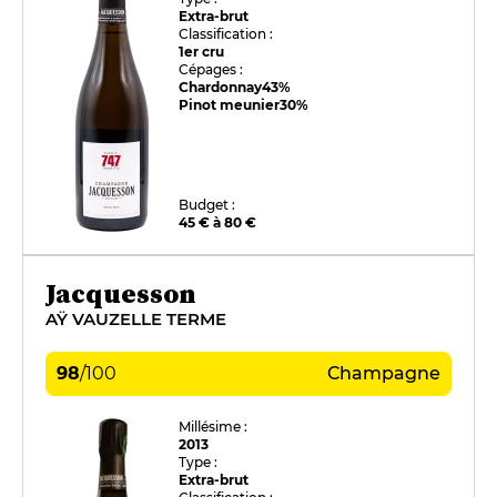
Extra-brut
Classification :
1er cru
Cépages :
Chardonnay
43%
Pinot meunier
30%
Budget :
45 € à 80 €
Jacquesson
AŸ VAUZELLE TERME
98
/
100
Champagne
Millésime :
2013
Type :
Extra-brut