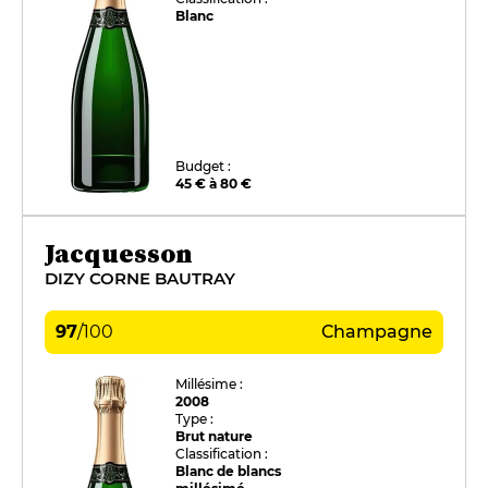
Blanc
Budget :
45 € à 80 €
Jacquesson
DIZY CORNE BAUTRAY
97
/
100
Champagne
Millésime :
2008
Type :
Brut nature
Classification :
Blanc de blancs