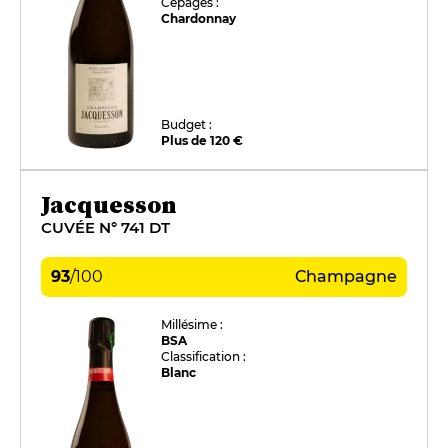
Cépages :
Chardonnay
Budget :
Plus de 120 €
Jacquesson
CUVÉE N° 741 DT
93
/
100
Champagne
Millésime :
BSA
Classification :
Blanc