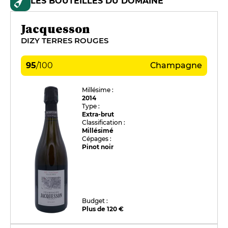
LES BOUTEILLES DU DOMAINE
Jacquesson
DIZY TERRES ROUGES
95
/
100
Champagne
Millésime :
2014
Type :
Extra-brut
Classification :
Millésimé
Cépages :
Pinot noir
Budget :
Plus de 120 €