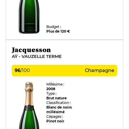
Budget :
Plus de 120 €
Jacquesson
AŸ - VAUZELLE TERME
96
/
100
Champagne
Millésime :
2008
Type :
Brut nature
Classification :
Blanc de noirs
millésimé
Cépages :
Pinot noir