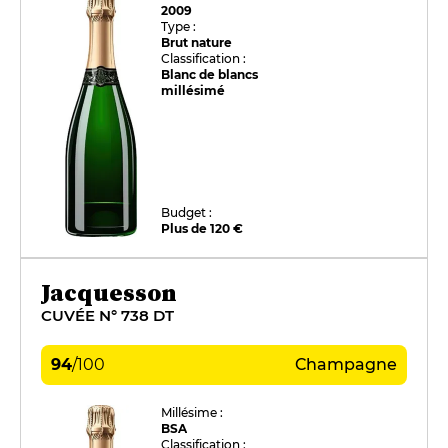
2009
Type :
Brut nature
Classification :
Blanc de blancs
millésimé
Budget :
Plus de 120 €
Jacquesson
CUVÉE N° 738 DT
94
/
100
Champagne
Millésime :
BSA
Classification :