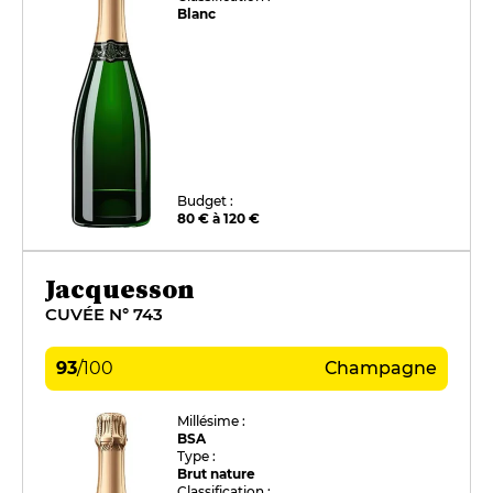
Blanc
Budget :
80 € à 120 €
Jacquesson
CUVÉE N° 743
93
/
100
Champagne
Millésime :
BSA
Type :
Brut nature
Classification :