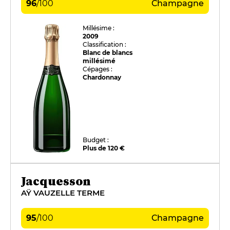
96
/
100
Champagne
Millésime :
2009
Classification :
Blanc de blancs
millésimé
Cépages :
Chardonnay
Budget :
Plus de 120 €
Jacquesson
AŸ VAUZELLE TERME
95
/
100
Champagne