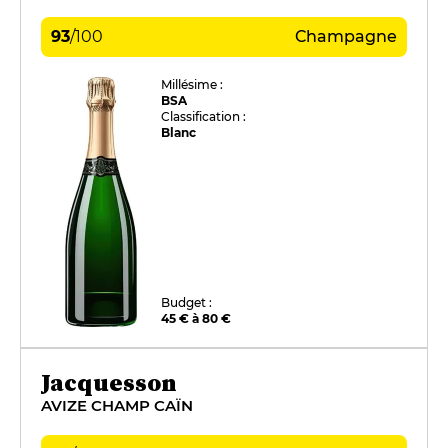
93
/
100
Champagne
Millésime :
BSA
Classification :
Blanc
Budget :
45 € à 80 €
Jacquesson
AVIZE CHAMP CAÏN