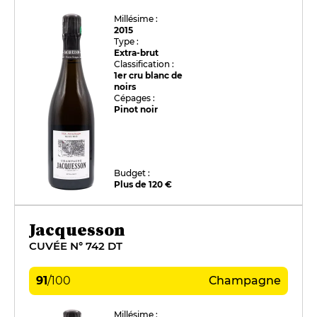
Millésime :
2015
Type :
Extra-brut
Classification :
1er cru blanc de
noirs
Cépages :
Pinot noir
Budget :
Plus de 120 €
Jacquesson
CUVÉE N° 742 DT
91
/
100
Champagne
Millésime :