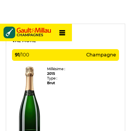
La Borderie
CHAMPAGNES
VAL MORÉ
91
/
100
Champagne
Millésime :
2015
Type :
Brut