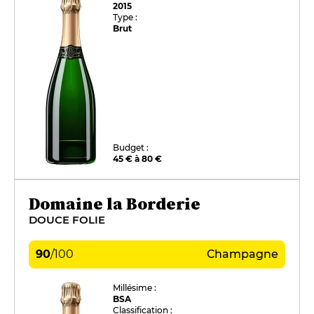
2015
Type :
Brut
Budget :
45 € à 80 €
Domaine la Borderie
DOUCE FOLIE
90
/
100
Champagne
Millésime :
BSA
Classification :