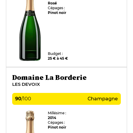
Rosé
Cépages :
Pinot noir
Budget :
25 € à 45 €
Domaine La Borderie
LES DEVOIX
90
/
100
Champagne
Millésime :
2014
Cépages :
Pinot noir