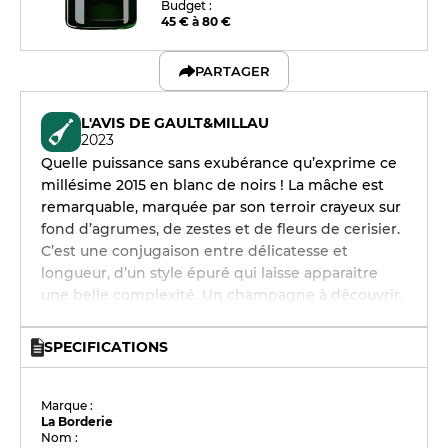
Budget :
45 € à 80 €
PARTAGER
L'AVIS DE GAULT&MILLAU
2023
Quelle puissance sans exubérance qu’exprime ce
millésime 2015 en blanc de noirs ! La mâche est
remarquable, marquée par son terroir crayeux sur
fond d’agrumes, de zestes et de fleurs de cerisier.
C’est une conjugaison entre délicatesse et
longueur, d’un style épuré qui laisse apparaitre
une belle complexité. Un champagne à découvrir.
SPECIFICATIONS
Marque :
La Borderie
Nom :