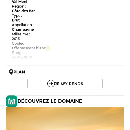
Val Moré
Region :
Côte des Bar
Type :
Brut
Appellation :
Champagne
Millésime :
2015
Couleur :
Effervescent blanc
Budget :
45 € à 80 €
PLAN
© OpenMapTiles © OpenStreetMap
JE M'Y RENDS
DÉCOUVREZ LE DOMAINE