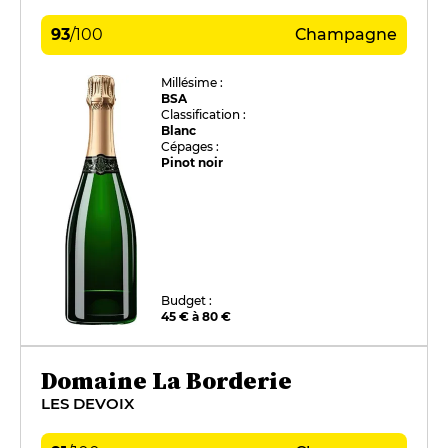
93
/
100
Champagne
Millésime :
BSA
Classification :
Blanc
Cépages :
Pinot noir
Budget :
45 € à 80 €
Domaine La Borderie
LES DEVOIX