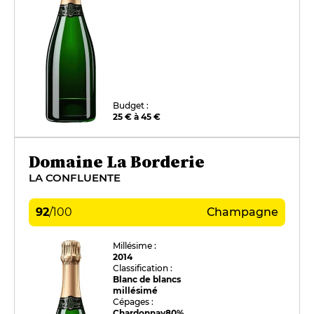
Budget :
25 € à 45 €
Domaine La Borderie
LA CONFLUENTE
92
/
100
Champagne
Millésime :
2014
Classification :
Blanc de blancs
millésimé
Cépages :
Chardonnay
80%