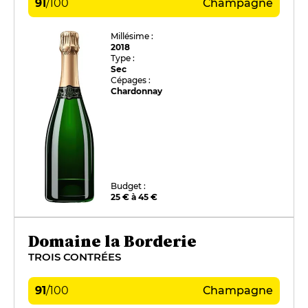
91
/
100
Champagne
Millésime :
2018
Type :
Sec
Cépages :
Chardonnay
Budget :
25 € à 45 €
Domaine la Borderie
TROIS CONTRÉES
91
/
100
Champagne