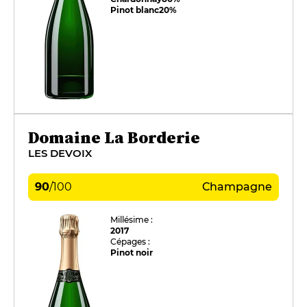
Pinot blanc
20%
Domaine La Borderie
LES DEVOIX
90
/
100
Champagne
Millésime :
2017
Cépages :
Pinot noir