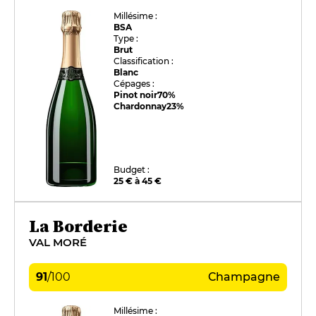
Millésime :
BSA
Type :
Brut
Classification :
Blanc
Cépages :
Pinot noir
70%
Chardonnay
23%
Budget :
25 € à 45 €
La Borderie
VAL MORÉ
91
/
100
Champagne
Millésime :