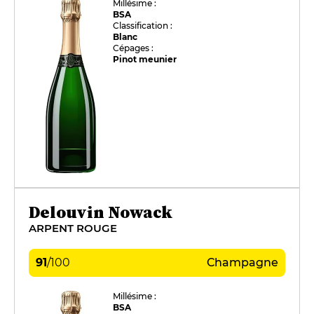
Millésime :
BSA
Classification :
Blanc
Cépages :
Pinot meunier
Delouvin Nowack
ARPENT ROUGE
91
/
100
Champagne
Millésime :
BSA