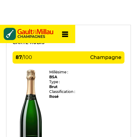
Delouvin Nowack
CHAMPAGNES
CARTE RUBIS
87
/
100
Champagne
Millésime :
BSA
Type :
Brut
Classification :
Rosé