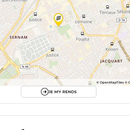
© OpenMapTiles © 
JE M'Y RENDS