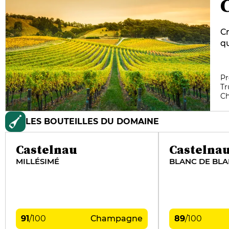
C
qu
c
vo
pa
Pr
Tr
pl
C
tr
C
LES BOUTEILLES DU DOMAINE
Fe
c
pa
Castelnau
Castelna
pr
MILLÉSIMÉ
BLANC DE BL
ch
91
/
100
Champagne
89
/
100