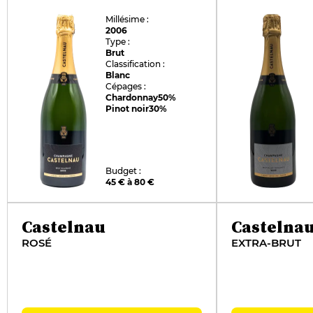
Millésime :
2006
Type :
Brut
Classification :
Blanc
Cépages :
Chardonnay
50%
Pinot noir
30%
Budget :
45 € à 80 €
Castelnau
Castelna
ROSÉ
EXTRA-BRUT