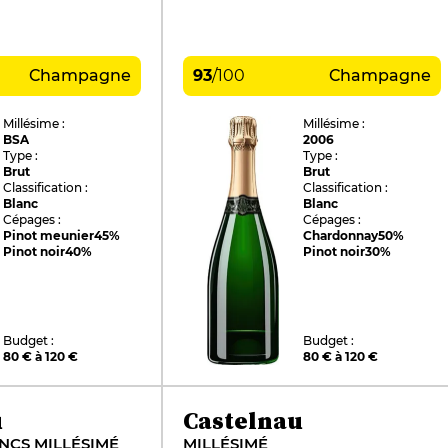
Champagne
93
/
100
Champagne
Millésime :
Millésime :
BSA
2006
Type :
Type :
Brut
Brut
Classification :
Classification :
Blanc
Blanc
Cépages :
Cépages :
Pinot meunier
45%
Chardonnay
50%
Pinot noir
40%
Pinot noir
30%
Budget :
Budget :
80 € à 120 €
80 € à 120 €
u
Castelnau
NCS MILLÉSIMÉ
MILLÉSIMÉ