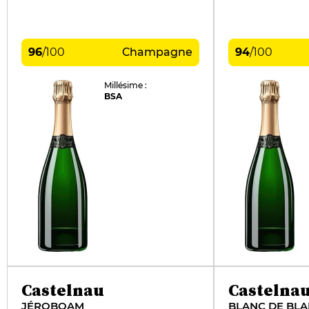
96
/
100
Champagne
94
/
100
Millésime :
BSA
Castelnau
Castelna
JÉROBOAM
BLANC DE BLA