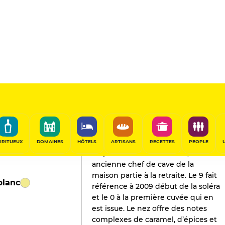
L'AVIS DE GAULT&MILLAU
Champagne
2022
IRITUEUX
DOMAINES
HÔTELS
ARTISANS
RECETTES
PEOPLE
ES pour Elisabeth Sarcelet,
ancienne chef de cave de la
maison partie à la retraite. Le 9 fait
blanc
référence à 2009 début de la soléra
et le 0 à la première cuvée qui en
est issue. Le nez offre des notes
complexes de caramel, d’épices et