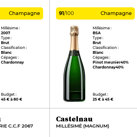
Champagne
91
/
100
Champagne
Millésime :
Millésime :
2007
BSA
Type :
Type :
Brut
Brut
Classification :
Classification :
Blanc
Blanc
Cépages :
Cépages :
Chardonnay
Pinot meunier
40%
Chardonnay
40%
Budget :
Budget :
45 € à 80 €
25 € à 45 €
u
Castelnau
E C.C.F 2067
MILLÉSIMÉ (MAGNUM)