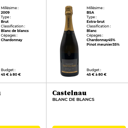
Millésime :
Millésime :
2009
BSA
Type :
Type :
Brut
Extra-brut
Classification :
Classification :
Blanc de blancs
Blanc
Cépages :
Cépages :
Chardonnay
Chardonnay
45%
Pinot meunier
35%
Budget :
Budget :
45 € à 80 €
45 € à 80 €
u
Castelnau
BLANC DE BLANCS