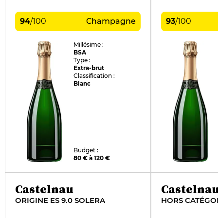
94
/
100
Champagne
93
/
100
Millésime :
BSA
Type :
Extra-brut
Classification :
Blanc
Budget :
80 € à 120 €
Castelnau
Castelna
ORIGINE ES 9.0 SOLERA
HORS CATÉGORI