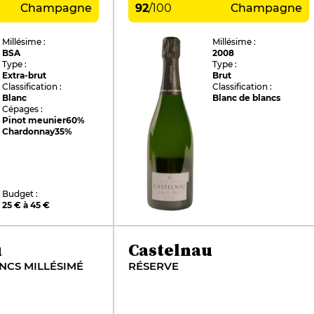
Champagne
92
/
100
Champagne
Millésime :
Millésime :
BSA
2008
Type :
Type :
Extra-brut
Brut
Classification :
Classification :
Blanc
Blanc de blancs
Cépages :
Pinot meunier
60%
Chardonnay
35%
Budget :
25 € à 45 €
u
Castelnau
NCS MILLÉSIMÉ
RÉSERVE