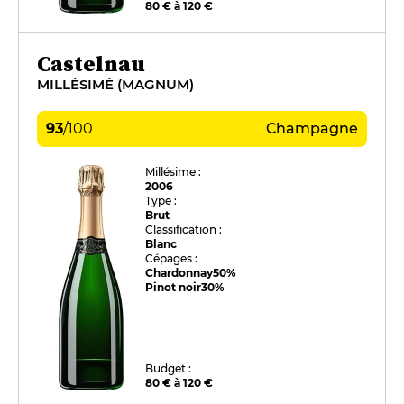
80 € à 120 €
Castelnau
MILLÉSIMÉ (MAGNUM)
93
/
100
Champagne
Millésime :
2006
Type :
Brut
Classification :
Blanc
Cépages :
Chardonnay
50%
Pinot noir
30%
Budget :
80 € à 120 €