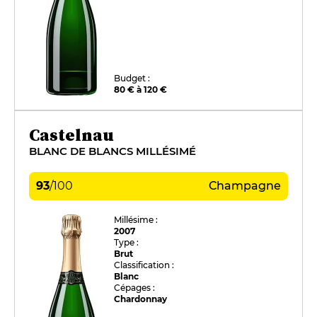
Budget :
80 € à 120 €
Castelnau
BLANC DE BLANCS MILLÉSIMÉ
93
/
100
Champagne
Millésime :
2007
Type :
Brut
Classification :
Blanc
Cépages :
Chardonnay