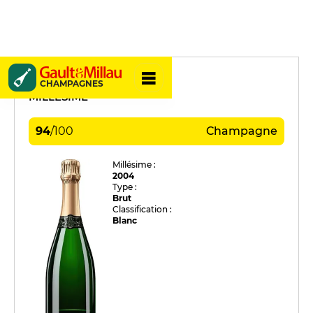
Castelnau
CHAMPAGNES
MILLÉSIMÉ
94
/
100
Champagne
Millésime :
2004
Type :
Brut
Classification :
Blanc