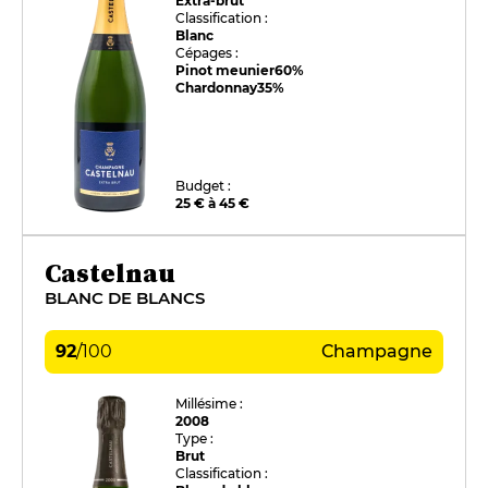
Extra-brut
Classification :
Blanc
Cépages :
Pinot meunier
60%
Chardonnay
35%
Budget :
25 € à 45 €
Castelnau
BLANC DE BLANCS
92
/
100
Champagne
Millésime :
2008
Type :
Brut
Classification :