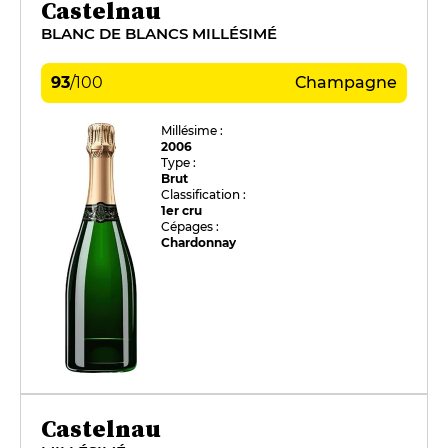
Castelnau
BLANC DE BLANCS MILLÉSIMÉ
93
/
100
Champagne
Millésime :
2006
Type :
Brut
Classification :
1er cru
Cépages :
Chardonnay
Castelnau