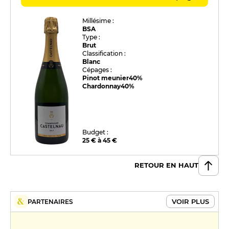
Millésime :
BSA
Type :
Brut
Classification :
Blanc
Cépages :
Pinot meunier
40%
Chardonnay
40%
Budget :
25 € à 45 €
RETOUR EN HAUT
VOIR PLUS
PARTENAIRES