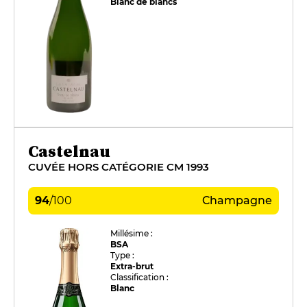
Blanc de blancs
Castelnau
CUVÉE HORS CATÉGORIE CM 1993
94
/
100
Champagne
Millésime :
BSA
Type :
Extra-brut
Classification :
Blanc