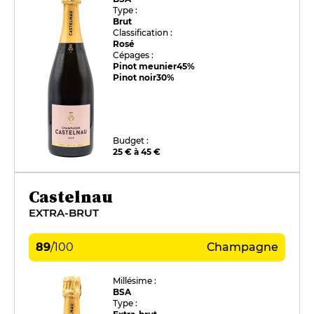
Type :
Brut
Classification :
Rosé
Cépages :
Pinot meunier
45%
Pinot noir
30%
Budget :
25 € à 45 €
Castelnau
EXTRA-BRUT
89
/
100
Champagne
Millésime :
BSA
Type :