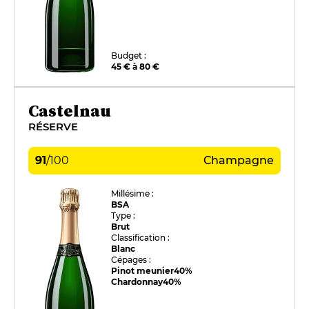
Budget :
45 € à 80 €
Castelnau
RÉSERVE
91
/
100
Champagne
Millésime :
BSA
Type :
Brut
Classification :
Blanc
Cépages :
Pinot meunier
40%
Chardonnay
40%