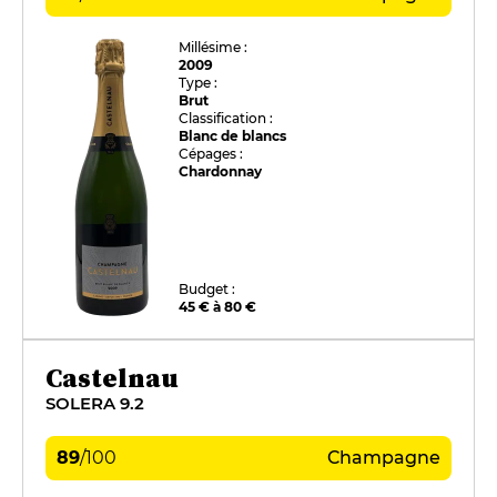
Millésime :
2009
Type :
Brut
Classification :
Blanc de blancs
Cépages :
Chardonnay
Budget :
45 € à 80 €
Castelnau
SOLERA 9.2
89
/
100
Champagne