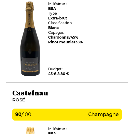
Millésime :
BSA
Type :
Extra-brut
Classification :
Blanc
Cépages :
Chardonnay
45%
Pinot meunier
35%
Budget :
45 € à 80 €
Castelnau
ROSÉ
90
/
100
Champagne
Millésime :
BSA