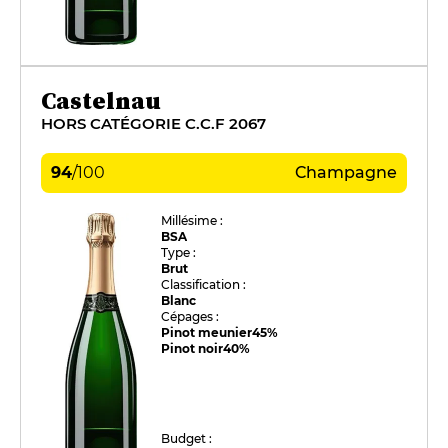
Castelnau
HORS CATÉGORIE C.C.F 2067
94
/
100
Champagne
Millésime :
BSA
Type :
Brut
Classification :
Blanc
Cépages :
Pinot meunier
45%
Pinot noir
40%
Budget :