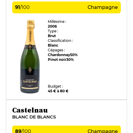
91
/
100
Champagne
Millésime :
2006
Type :
Brut
Classification :
Blanc
Cépages :
Chardonnay
50%
Pinot noir
30%
Budget :
45 € à 80 €
Castelnau
BLANC DE BLANCS
89
/
100
Champagne