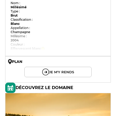
Nom :
Millésimé
Type :
Brut
Classification :
Blanc
Appellation :
Champagne
Millésime :
2004
Couleur :
Effervescent blanc
PLAN
© OpenMapTiles © OpenStreetMap
JE M'Y RENDS
DÉCOUVREZ LE DOMAINE