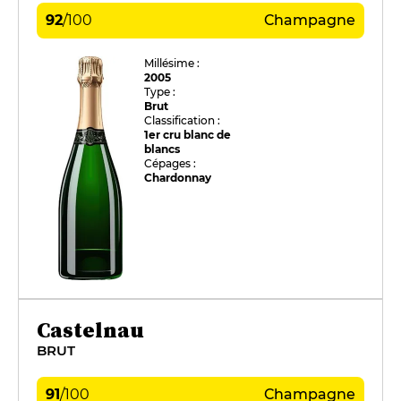
92
/
100
Champagne
Millésime :
2005
Type :
Brut
Classification :
1er cru blanc de
blancs
Cépages :
Chardonnay
Castelnau
BRUT
91
/
100
Champagne