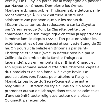
Vézelay. De Cluny, on parcourra la campagne en passant
par Navour-sur-Grosne, Dompierre-les-Ormes,
Montmelard… sans oublier l’indispensable détour par le
mont Saint-Cyr. À 770 m d’altitude, il offre une
saisissante vue panoramique sur les monts du
Mâconnais. Le temps de redescendre sur La Clayette
par Varennes-sous-Dun : La Clayette, petite cité
charmante avec son magnifique château (il appartient à
la même famille depuis 1722, et l’on peut en visiter les
extérieurs et les dépendances) et son vaste étang de 30
ha. On poursuit la balade en Brionnais par Saint-
Christophe et Semur (avec un détour possible par la
Colline du Colombier de la famille Troisgros à
Iguerande), puis en remontant par Briant, Changy et
son église romane, avant d’atteindre Charolles, capitale
du Charolais et de son fameux élevage bovin. On
poursuit alors vers l’ouest pour atteindre Paray-le--
Monial. La basilique du Sacré-Cœur est une autre
magnifique illustration du style clunisien. On aime se
promener autour de l’abbaye, dans ces coins calmes et
d’une sérénité toute religieuse, autour de la place
Guignault, par exemple.