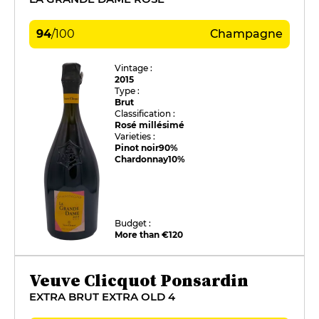
94
/
100
Champagne
Vintage :
2015
Type :
Brut
Classification :
Rosé millésimé
Varieties :
Pinot noir
90%
Chardonnay
10%
Budget :
More than €120
Veuve Clicquot Ponsardin
EXTRA BRUT EXTRA OLD 4