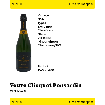
91
/
100
Champagne
Vintage :
BSA
Type :
Extra Brut
Classification :
Blanc
Varieties :
Pinot noir
50%
Chardonnay
30%
Budget :
€45 to €80
Veuve Clicquot Ponsardin
VINTAGE
91
/
100
Champagne