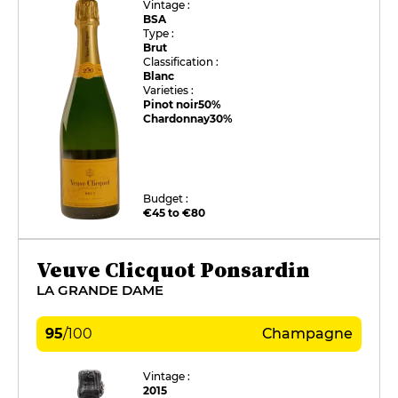
Vintage :
BSA
Type :
Brut
Classification :
Blanc
Varieties :
Pinot noir
50%
Chardonnay
30%
Budget :
€45 to €80
Veuve Clicquot Ponsardin
LA GRANDE DAME
95
/
100
Champagne
Vintage :
2015