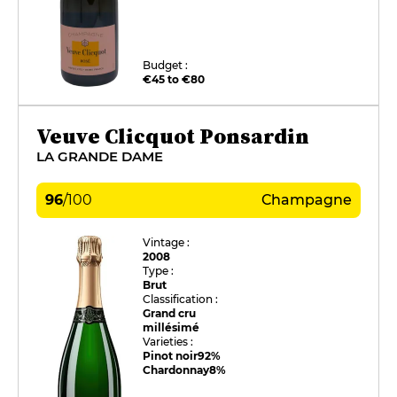
Budget :
€45 to €80
Veuve Clicquot Ponsardin
LA GRANDE DAME
96
/
100
Champagne
Vintage :
2008
Type :
Brut
Classification :
Grand cru
millésimé
Varieties :
Pinot noir
92%
Chardonnay
8%