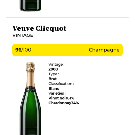
Veuve Clicquot
VINTAGE
96
/
100
Champagne
Vintage :
2008
Type :
Brut
Classification :
Blanc
Varieties :
Pinot noir
61%
Chardonnay
34%