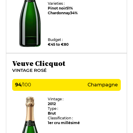
Varieties :
Pinot noir
51%
Chardonnay
34%
Budget :
€45 to €80
Veuve Clicquot
VINTAGE ROSÉ
94
/
100
Champagne
Vintage :
2012
Type :
Brut
Classification :
1er cru millésimé