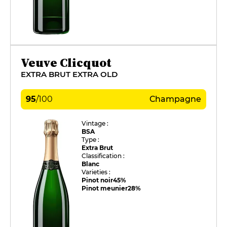
Veuve Clicquot
EXTRA BRUT EXTRA OLD
95
/
100
Champagne
Vintage :
BSA
Type :
Extra Brut
Classification :
Blanc
Varieties :
Pinot noir
45%
Pinot meunier
28%