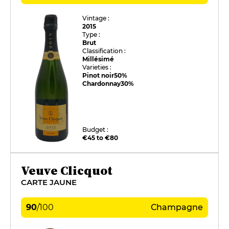
Vintage :
2015
Type :
Brut
Classification :
Millésimé
Varieties :
Pinot noir
50%
Chardonnay
30%
Budget :
€45 to €80
Veuve Clicquot
CARTE JAUNE
90
/
100
Champagne