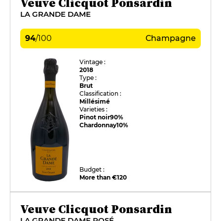
Veuve Clicquot Ponsardin
LA GRANDE DAME
94
/
100
Champagne
Vintage :
2018
Type :
Brut
Classification :
Millésimé
Varieties :
Pinot noir
90%
Chardonnay
10%
Budget :
More than €120
Veuve Clicquot Ponsardin
LA GRANDE DAME ROSÉ