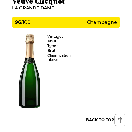
Veuve Clicquot
LA GRANDE DAME
96
/
100
Champagne
Vintage :
1998
Type :
Brut
Classification :
Blanc
BACK TO TOP