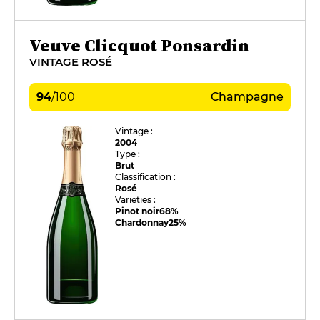
Veuve Clicquot Ponsardin
VINTAGE ROSÉ
94
/
100
Champagne
Vintage :
2004
Type :
Brut
Classification :
Rosé
Varieties :
Pinot noir
68%
Chardonnay
25%