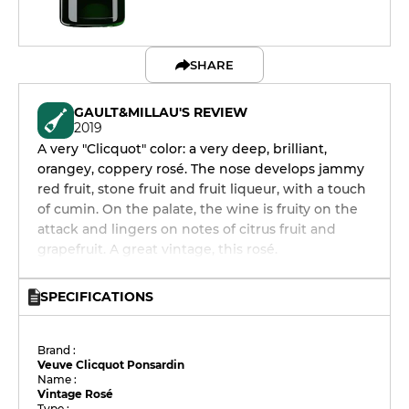
SHARE
GAULT&MILLAU'S REVIEW
2019
A very "Clicquot" color: a very deep, brilliant,
orangey, coppery rosé. The nose develops jammy
red fruit, stone fruit and fruit liqueur, with a touch
of cumin. On the palate, the wine is fruity on the
attack and lingers on notes of citrus fruit and
grapefruit. A great vintage, this rosé.
SPECIFICATIONS
Brand :
Veuve Clicquot Ponsardin
Name :
Vintage Rosé
Type :