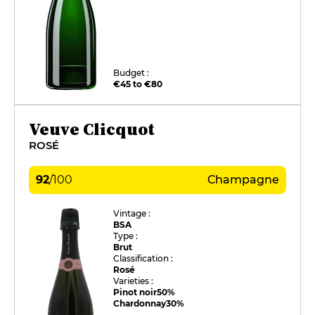
Budget :
€45 to €80
Veuve Clicquot
ROSÉ
92
/
100
Champagne
Vintage :
BSA
Type :
Brut
Classification :
Rosé
Varieties :
Pinot noir
50%
Chardonnay
30%