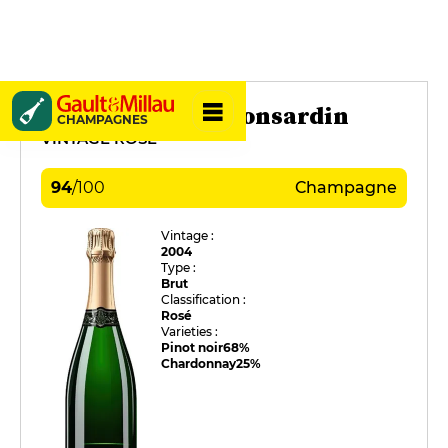
Veuve Clicquot Ponsardin
CHAMPAGNES
VINTAGE ROSÉ
94
/
100
Champagne
Vintage :
2004
Type :
Brut
Classification :
Rosé
Varieties :
Pinot noir
68%
Chardonnay
25%