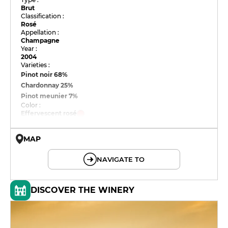
Brut
Classification :
Rosé
Appellation :
Champagne
Year :
2004
Varieties :
Pinot noir
68%
Chardonnay
25%
Pinot meunier
7%
Color :
Effervescent rosé
MAP
© OpenMapTiles © OpenStreetMap
NAVIGATE TO
DISCOVER THE WINERY