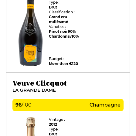
Type :
Brut
Classification :
Grand cru
millésimé
Varieties :
Pinot noir
90%
Chardonnay
10%
Budget :
More than €120
Veuve Clicquot
LA GRANDE DAME
96
/
100
Champagne
Vintage :
2012
Type :
Brut