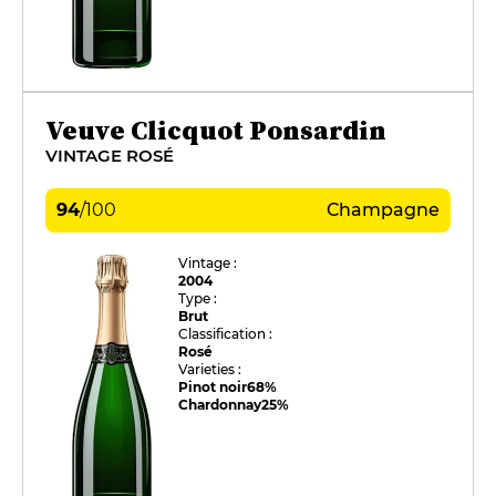
Veuve Clicquot Ponsardin
VINTAGE ROSÉ
94
/
100
Champagne
Vintage :
2004
Type :
Brut
Classification :
Rosé
Varieties :
Pinot noir
68%
Chardonnay
25%