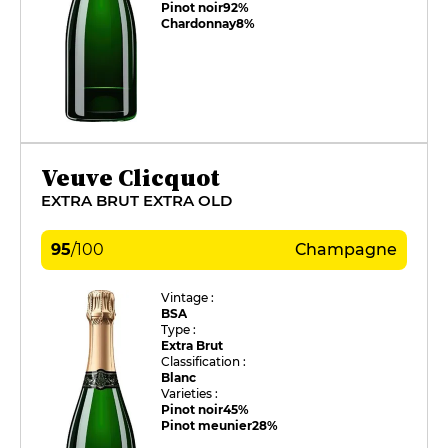
Pinot noir
92%
Chardonnay
8%
Veuve Clicquot
EXTRA BRUT EXTRA OLD
95
/
100
Champagne
Vintage :
BSA
Type :
Extra Brut
Classification :
Blanc
Varieties :
Pinot noir
45%
Pinot meunier
28%