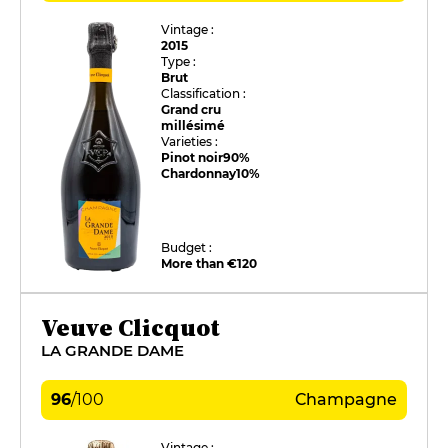
Vintage :
2015
Type :
Brut
Classification :
Grand cru
millésimé
Varieties :
Pinot noir
90%
Chardonnay
10%
Budget :
More than €120
Veuve Clicquot
LA GRANDE DAME
96
/
100
Champagne
Vintage :