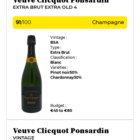
EXTRA BRUT EXTRA OLD 4
91
/
100
Champagne
Vintage :
BSA
Type :
Extra Brut
Classification :
Blanc
Varieties :
Pinot noir
50%
Chardonnay
30%
Budget :
€45 to €80
Veuve Clicquot Ponsardin
VINTAGE