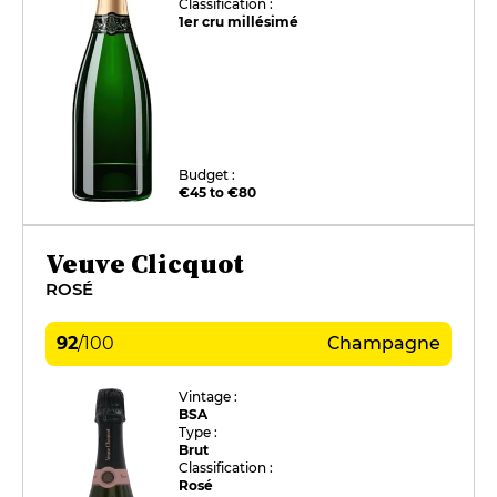
Classification :
1er cru millésimé
Budget :
€45 to €80
Veuve Clicquot
ROSÉ
92
/
100
Champagne
Vintage :
BSA
Type :
Brut
Classification :
Rosé