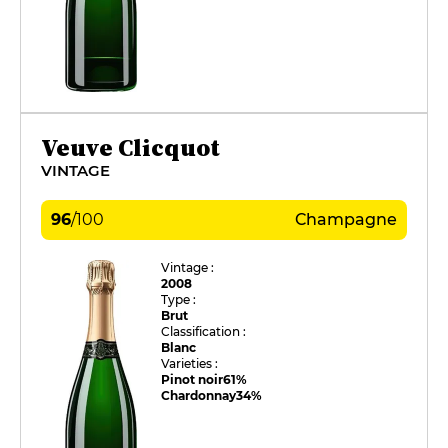
Veuve Clicquot
VINTAGE
96
/
100
Champagne
Vintage :
2008
Type :
Brut
Classification :
Blanc
Varieties :
Pinot noir
61%
Chardonnay
34%