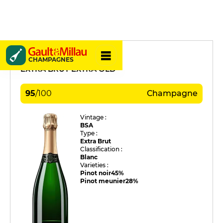
Veuve Clicquot
CHAMPAGNES
EXTRA BRUT EXTRA OLD
95
/
100
Champagne
Vintage :
BSA
Type :
Extra Brut
Classification :
Blanc
Varieties :
Pinot noir
45%
Pinot meunier
28%