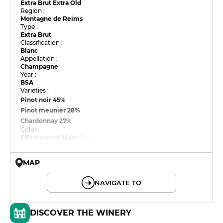
Extra Brut Extra Old
Region :
Montagne de Reims
Type :
Extra Brut
Classification :
Blanc
Appellation :
Champagne
Year :
BSA
Varieties :
Pinot noir
45%
Pinot meunier
28%
Chardonnay
27%
Color :
Effervescent blanc
MAP
© OpenMapTiles © OpenStreetMap
NAVIGATE TO
DISCOVER THE WINERY