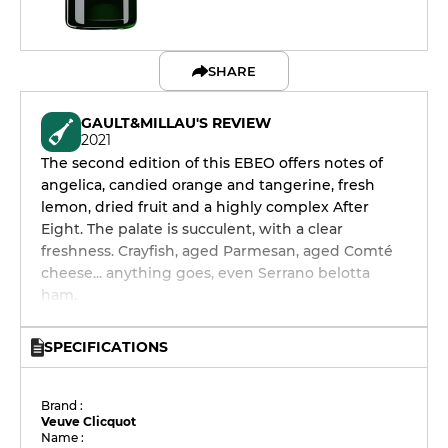
SHARE
GAULT&MILLAU'S REVIEW
2021
The second edition of this EBEO offers notes of
angelica, candied orange and tangerine, fresh
lemon, dried fruit and a highly complex After
Eight. The palate is succulent, with a clear
freshness. Crayfish, aged Parmesan, aged Comté
cheese... anything goes, even Serrano belotta
ham.
SPECIFICATIONS
Brand :
Veuve Clicquot
Name :