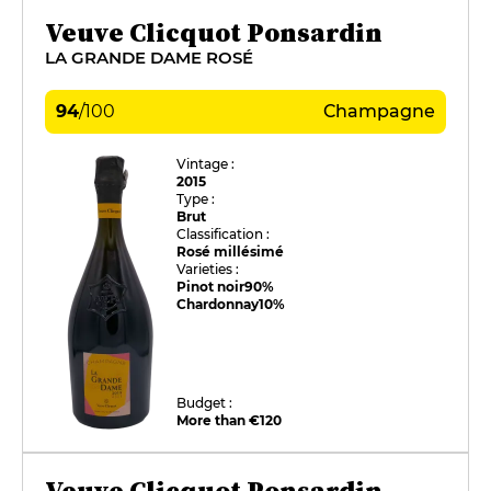
Veuve Clicquot Ponsardin
LA GRANDE DAME ROSÉ
94
/
100
Champagne
Vintage :
2015
Type :
Brut
Classification :
Rosé millésimé
Varieties :
Pinot noir
90%
Chardonnay
10%
Budget :
More than €120
Veuve Clicquot Ponsardin