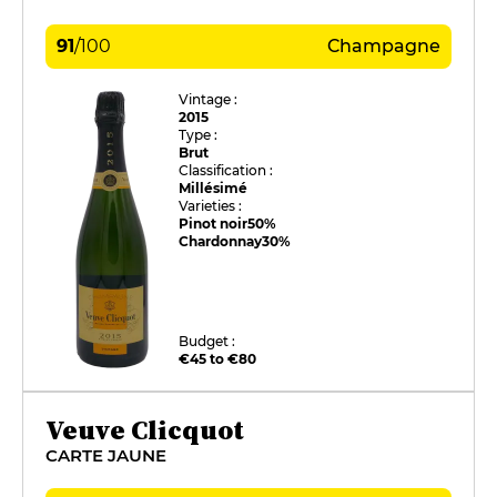
91
/
100
Champagne
Vintage :
2015
Type :
Brut
Classification :
Millésimé
Varieties :
Pinot noir
50%
Chardonnay
30%
Budget :
€45 to €80
Veuve Clicquot
CARTE JAUNE