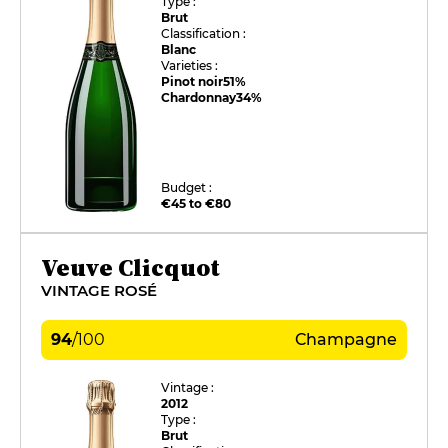
Type :
Brut
Classification :
Blanc
Varieties :
Pinot noir
51%
Chardonnay
34%
Budget :
€45 to €80
Veuve Clicquot
VINTAGE ROSÉ
94
/
100
Champagne
Vintage :
2012
Type :
Brut