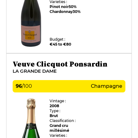
Varieties :
Pinot noir
50%
Chardonnay
30%
Budget :
€45 to €80
Veuve Clicquot Ponsardin
LA GRANDE DAME
96
/
100
Champagne
Vintage :
2008
Type :
Brut
Classification :
Grand cru
millésimé
Varieties :