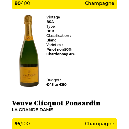
90
/
100
Champagne
Vintage :
BSA
Type :
Brut
Classification :
Blanc
Varieties :
Pinot noir
50%
Chardonnay
30%
Budget :
€45 to €80
Veuve Clicquot Ponsardin
LA GRANDE DAME
95
/
100
Champagne