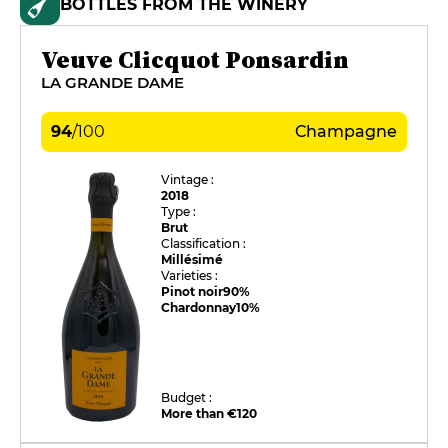
BOTTLES FROM THE WINERY
Veuve Clicquot Ponsardin
LA GRANDE DAME
94
/
100
Champagne
Vintage :
2018
Type :
Brut
Classification :
Millésimé
Varieties :
Pinot noir
90%
Chardonnay
10%
Budget :
More than €120