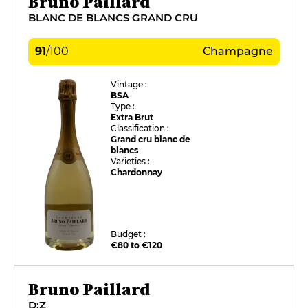
Bruno Paillard
BLANC DE BLANCS GRAND CRU
91
/
100
Champagne
Vintage :
BSA
Type :
Extra Brut
Classification :
Grand cru blanc de
blancs
Varieties :
Chardonnay
Budget :
€80 to €120
Bruno Paillard
D:Z