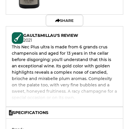
SHARE
GAULT&MILLAU'S REVIEW
2021
This Nec Plus ultra is made from 6 grands crus
champenois and aged for 13 years in the cellar
before disgorging: you'll understand that this is
an exceptional wine. Its gold color with golden
highlights reveals a complex nose of candied,
brioche and mirabelle plum aromas. Complexity
on the palate too, with very fine bubbles and a
sweet, honeyed fruitiness. A racy champagne for a
special occasion or on its own.
SPECIFICATIONS