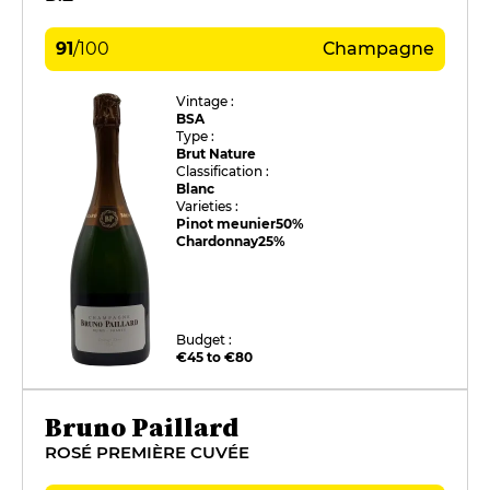
91
/
100
Champagne
Vintage :
BSA
Type :
Brut Nature
Classification :
Blanc
Varieties :
Pinot meunier
50%
Chardonnay
25%
Budget :
€45 to €80
Bruno Paillard
ROSÉ PREMIÈRE CUVÉE