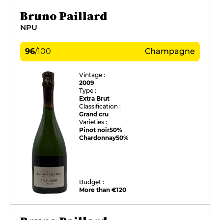
Bruno Paillard
NPU
96
/
100
Champagne
Vintage :
2009
Type :
Extra Brut
Classification :
Grand cru
Varieties :
Pinot noir
50%
Chardonnay
50%
Budget :
More than €120