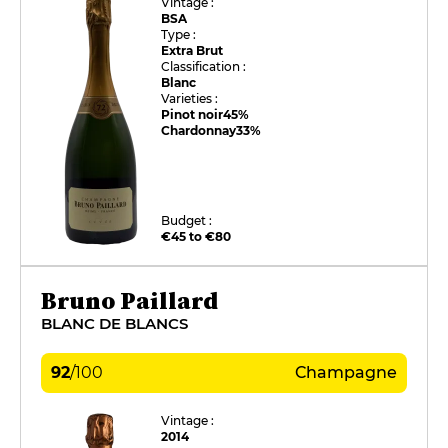
Vintage :
BSA
Type :
Extra Brut
Classification :
Blanc
Varieties :
Pinot noir
45%
Chardonnay
33%
Budget :
€45 to €80
Bruno Paillard
BLANC DE BLANCS
92
/
100
Champagne
Vintage :
2014