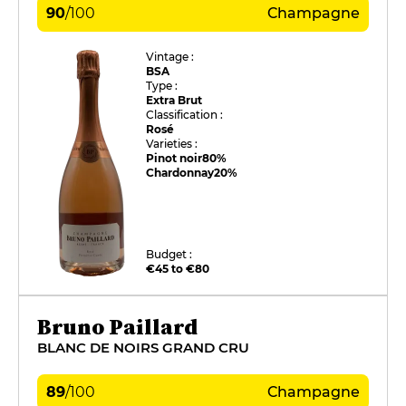
90
/
100
Champagne
Vintage :
BSA
Type :
Extra Brut
Classification :
Rosé
Varieties :
Pinot noir
80%
Chardonnay
20%
Budget :
€45 to €80
Bruno Paillard
BLANC DE NOIRS GRAND CRU
89
/
100
Champagne