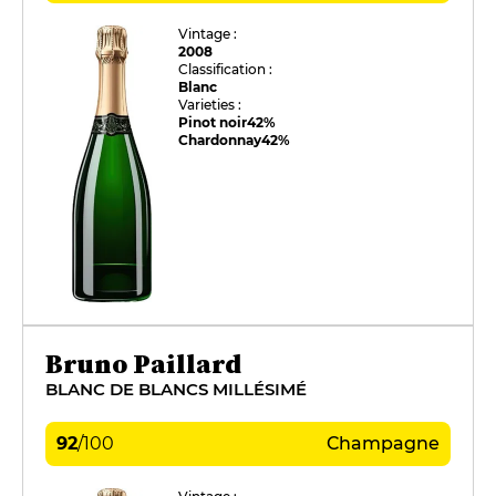
Vintage :
2008
Classification :
Blanc
Varieties :
Pinot noir
42%
Chardonnay
42%
Bruno Paillard
BLANC DE BLANCS MILLÉSIMÉ
92
/
100
Champagne