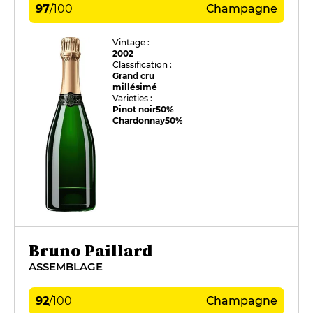
97
/
100
Champagne
Vintage :
2002
Classification :
Grand cru
millésimé
Varieties :
Pinot noir
50%
Chardonnay
50%
Bruno Paillard
ASSEMBLAGE
92
/
100
Champagne