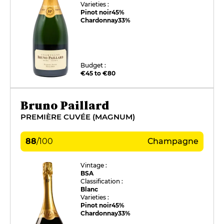
Varieties :
Pinot noir
45%
Chardonnay
33%
Budget :
€45 to €80
Bruno Paillard
PREMIÈRE CUVÉE (MAGNUM)
88
/
100
Champagne
Vintage :
BSA
Classification :
Blanc
Varieties :
Pinot noir
45%
Chardonnay
33%