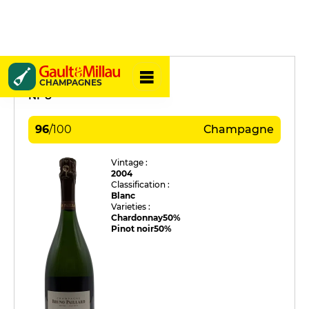
Bruno Paillard
CHAMPAGNES
NPU
96
/
100
Champagne
Vintage :
2004
Classification :
Blanc
Varieties :
Chardonnay
50%
Pinot noir
50%