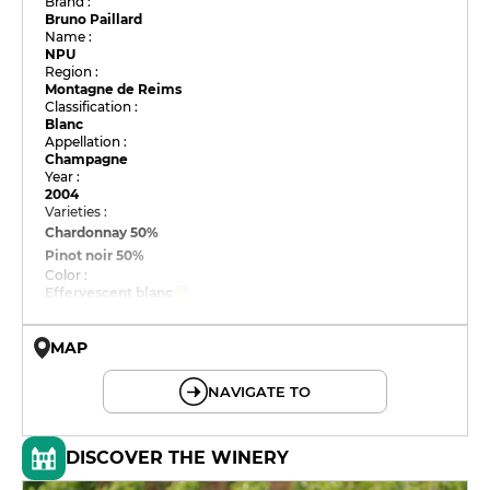
Brand :
Bruno Paillard
Name :
NPU
Region :
Montagne de Reims
Classification :
Blanc
Appellation :
Champagne
Year :
2004
Varieties :
Chardonnay
50%
Pinot noir
50%
Color :
Effervescent blanc
MAP
© OpenMapTiles © OpenStreetMap
NAVIGATE TO
DISCOVER THE WINERY