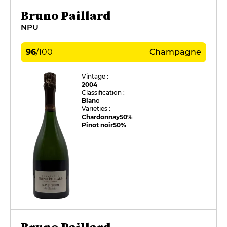
Bruno Paillard
NPU
96
/
100
Champagne
Vintage :
2004
Classification :
Blanc
Varieties :
Chardonnay
50%
Pinot noir
50%