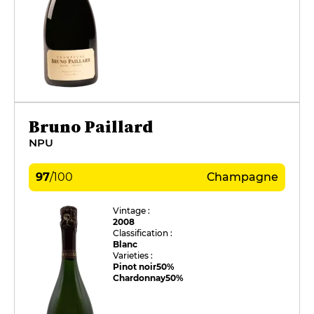
Bruno Paillard
NPU
97
/
100
Champagne
Vintage :
2008
Classification :
Blanc
Varieties :
Pinot noir
50%
Chardonnay
50%