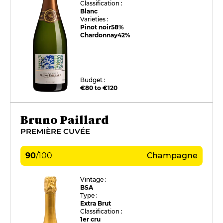
Classification :
Blanc
Varieties :
Pinot noir
58%
Chardonnay
42%
Budget :
€80 to €120
Bruno Paillard
PREMIÈRE CUVÉE
90
/
100
Champagne
Vintage :
BSA
Type :
Extra Brut
Classification :
1er cru