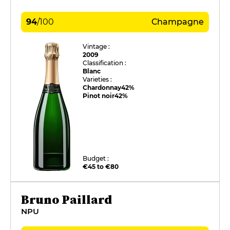
94
/
100
Champagne
Vintage :
2009
Classification :
Blanc
Varieties :
Chardonnay
42%
Pinot noir
42%
Budget :
€45 to €80
Bruno Paillard
NPU