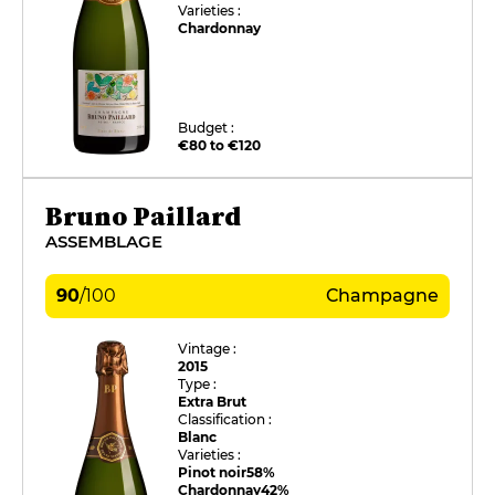
Varieties :
Chardonnay
Budget :
€80 to €120
Bruno Paillard
ASSEMBLAGE
90
/
100
Champagne
Vintage :
2015
Type :
Extra Brut
Classification :
Blanc
Varieties :
Pinot noir
58%
Chardonnay
42%