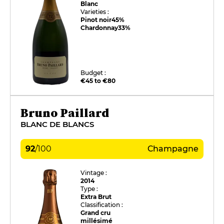
Blanc
Varieties :
Pinot noir
45%
Chardonnay
33%
Budget :
€45 to €80
Bruno Paillard
BLANC DE BLANCS
92
/
100
Champagne
Vintage :
2014
Type :
Extra Brut
Classification :
Grand cru
millésimé