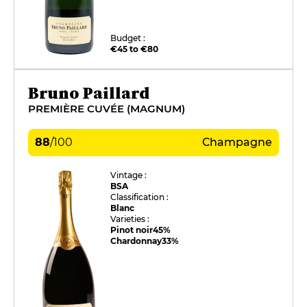
Budget :
€45 to €80
Bruno Paillard
PREMIÈRE CUVÉE (MAGNUM)
88
/
100
Champagne
Vintage :
BSA
Classification :
Blanc
Varieties :
Pinot noir
45%
Chardonnay
33%