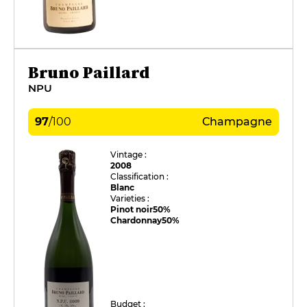
Bruno Paillard
NPU
97
/
100
Champagne
Vintage :
2008
Classification :
Blanc
Varieties :
Pinot noir
50%
Chardonnay
50%
Budget :