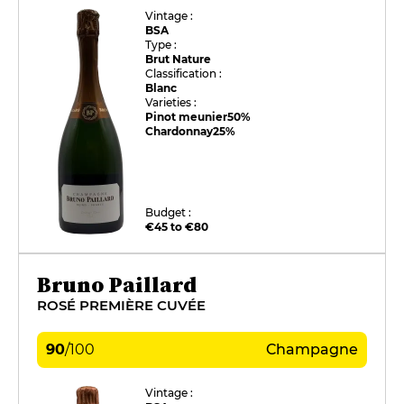
Vintage :
BSA
Type :
Brut Nature
Classification :
Blanc
Varieties :
Pinot meunier
50%
Chardonnay
25%
Budget :
€45 to €80
Bruno Paillard
ROSÉ PREMIÈRE CUVÉE
90
/
100
Champagne
Vintage :