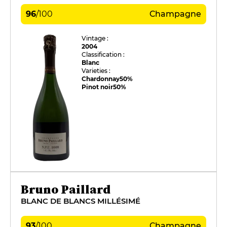
96
/
100
Champagne
Vintage :
2004
Classification :
Blanc
Varieties :
Chardonnay
50%
Pinot noir
50%
Bruno Paillard
BLANC DE BLANCS MILLÉSIMÉ
93
/
100
Champagne