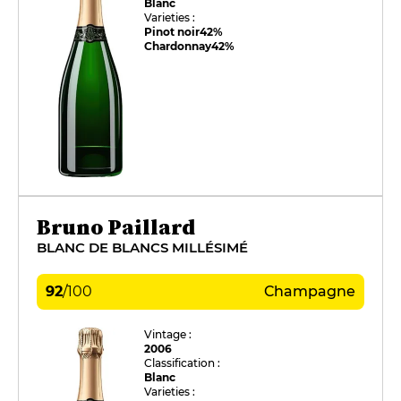
Blanc
Varieties :
Pinot noir
42%
Chardonnay
42%
Bruno Paillard
BLANC DE BLANCS MILLÉSIMÉ
92
/
100
Champagne
Vintage :
2006
Classification :
Blanc
Varieties :