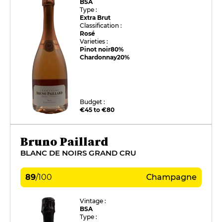
BSA
Type :
Extra Brut
Classification :
Rosé
Varieties :
Pinot noir
80%
Chardonnay
20%
Budget :
€45 to €80
Bruno Paillard
BLANC DE NOIRS GRAND CRU
89
/
100
Champagne
Vintage :
BSA
Type :