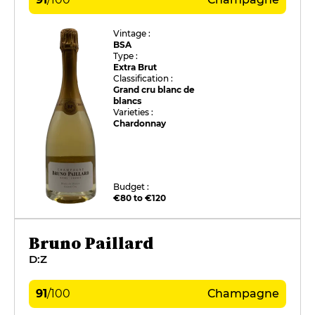
Vintage :
BSA
Type :
Extra Brut
Classification :
Grand cru blanc de
blancs
Varieties :
Chardonnay
Budget :
€80 to €120
Bruno Paillard
D:Z
91
/
100
Champagne