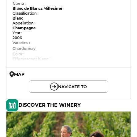
Name :
Blanc de Blancs Millésimé
Classification :
Blanc
Appellation :
Champagne
Year :
2006
Varieties :
Chardonnay
Color :
Effervescent blanc
MAP
© OpenMapTiles © OpenStreetMap
NAVIGATE TO
DISCOVER THE WINERY