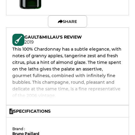
SHARE
GAULT&MILLAU'S REVIEW
2019
This 100% Chardonnay has a subtle elegance, with
notes of granny apples, tangerine zest and fresh
citrus, plus a hint of almond glaze. The time spent
on the laths gives the palate an assertive,
gourmet fullness, combined with infinitely fine
bubbles. This champagne, round, pleasant and
delicate at the same time, is a fine representative
of the 2006 vintage.
SPECIFICATIONS
Brand :
Bruno Paillard