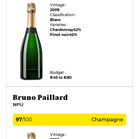
Vintage :
2009
Classification :
Blanc
Varieties :
Chardonnay
42%
Pinot noir
42%
Budget :
€45 to €80
Bruno Paillard
NPU
97
/
100
Champagne
Vintage :