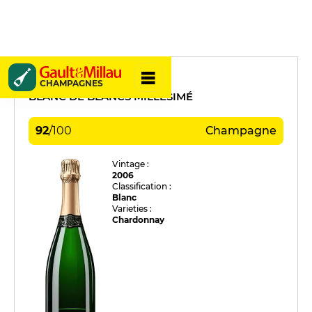
Bruno Paillard
CHAMPAGNES
BLANC DE BLANCS MILLÉSIMÉ
92
/
100
Champagne
Vintage :
2006
Classification :
Blanc
Varieties :
Chardonnay