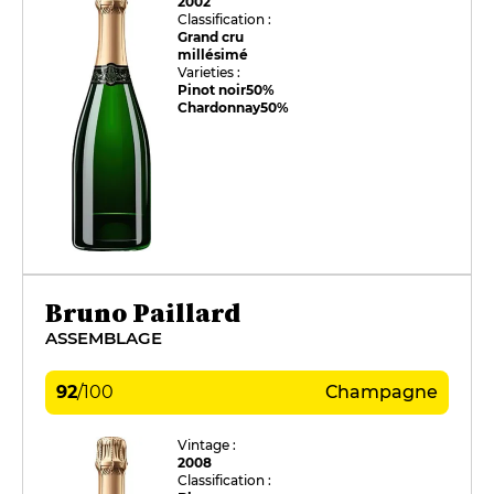
2002
Classification :
Grand cru
millésimé
Varieties :
Pinot noir
50%
Chardonnay
50%
Bruno Paillard
ASSEMBLAGE
92
/
100
Champagne
Vintage :
2008
Classification :