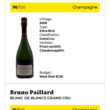
96
/
100
Champagne
Vintage :
2009
Type :
Extra Brut
Classification :
Grand cru
Varieties :
Pinot noir
50%
Chardonnay
50%
Budget :
More than €120
Bruno Paillard
BLANC DE BLANCS GRAND CRU
91
/
100
Champagne