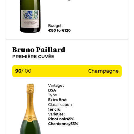
Budget :
€80 to €120
Bruno Paillard
PREMIÈRE CUVÉE
90
/
100
Champagne
Vintage :
BSA
Type :
Extra Brut
Classification :
1er cru
Varieties :
Pinot noir
45%
Chardonnay
33%