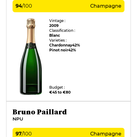
94
/
100
Champagne
Vintage :
2009
Classification :
Blanc
Varieties :
Chardonnay
42%
Pinot noir
42%
Budget :
€45 to €80
Bruno Paillard
NPU
97
/
100
Champagne