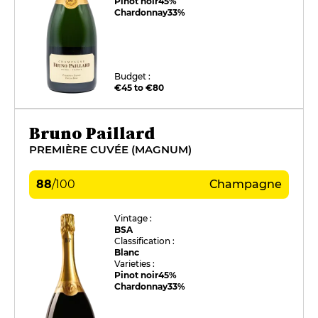
Pinot noir
45%
Chardonnay
33%
Budget :
€45 to €80
Bruno Paillard
PREMIÈRE CUVÉE (MAGNUM)
88
/
100
Champagne
Vintage :
BSA
Classification :
Blanc
Varieties :
Pinot noir
45%
Chardonnay
33%