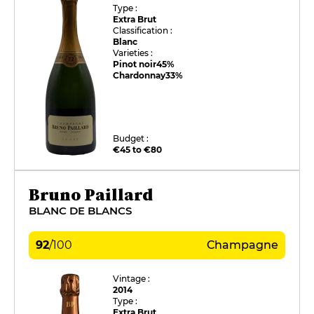
Type :
Extra Brut
Classification :
Blanc
Varieties :
Pinot noir
45%
Chardonnay
33%
Budget :
€45 to €80
Bruno Paillard
BLANC DE BLANCS
92
/
100
Champagne
Vintage :
2014
Type :
Extra Brut