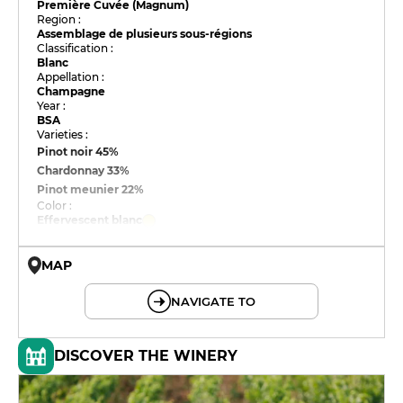
Première Cuvée (Magnum)
Region :
Assemblage de plusieurs sous-régions
Classification :
Blanc
Appellation :
Champagne
Year :
BSA
Varieties :
Pinot noir
45%
Chardonnay
33%
Pinot meunier
22%
Color :
Effervescent blanc
MAP
© OpenMapTiles © OpenStreetMap
NAVIGATE TO
DISCOVER THE WINERY