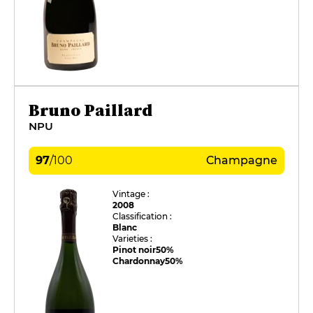
Bruno Paillard
NPU
97
/
100
Champagne
Vintage :
2008
Classification :
Blanc
Varieties :
Pinot noir
50%
Chardonnay
50%