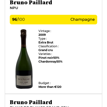
Bruno Paillard
NPU
96
/
100
Champagne
Vintage :
2009
Type :
Extra Brut
Classification :
Grand cru
Varieties :
Pinot noir
50%
Chardonnay
50%
Budget :
More than €120
Bruno Paillard