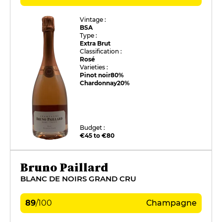
Vintage :
BSA
Type :
Extra Brut
Classification :
Rosé
Varieties :
Pinot noir
80%
Chardonnay
20%
Budget :
€45 to €80
Bruno Paillard
BLANC DE NOIRS GRAND CRU
89
/
100
Champagne