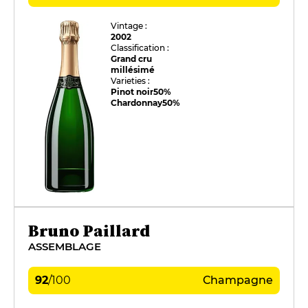
Vintage :
2002
Classification :
Grand cru
millésimé
Varieties :
Pinot noir
50%
Chardonnay
50%
Bruno Paillard
ASSEMBLAGE
92
/
100
Champagne