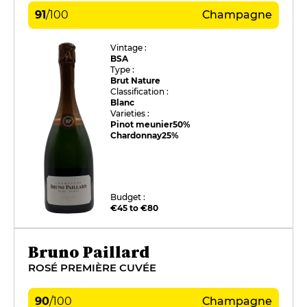
91
/
100
Champagne
Vintage :
BSA
Type :
Brut Nature
Classification :
Blanc
Varieties :
Pinot meunier
50%
Chardonnay
25%
Budget :
€45 to €80
Bruno Paillard
ROSÉ PREMIÈRE CUVÉE
90
/
100
Champagne