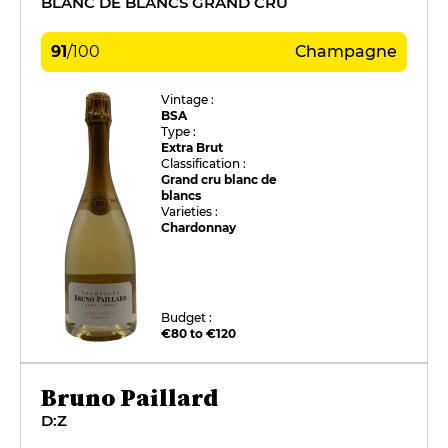
BLANC DE BLANCS GRAND CRU
91
/
100
Champagne
Vintage :
BSA
Type :
Extra Brut
Classification :
Grand cru blanc de
blancs
Varieties :
Chardonnay
Budget :
€80 to €120
Bruno Paillard
D:Z