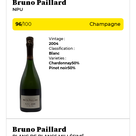
Bruno Paillard
NPU
96
/
100
Champagne
Vintage :
2004
Classification :
Blanc
Varieties :
Chardonnay
50%
Pinot noir
50%
Bruno Paillard