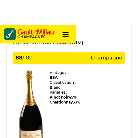
Bruno Paillard
CHAMPAGNES
PREMIÈRE CUVÉE (MAGNUM)
88
/
100
Champagne
Vintage :
BSA
Classification :
Blanc
Varieties :
Pinot noir
45%
Chardonnay
33%