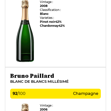
Vintage :
2008
Classification :
Blanc
Varieties :
Pinot noir
42%
Chardonnay
42%
Bruno Paillard
BLANC DE BLANCS MILLÉSIMÉ
92
/
100
Champagne
Vintage :
2006