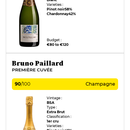
Varieties :
Pinot noir
58%
Chardonnay
42%
Budget :
€80 to €120
Bruno Paillard
PREMIÈRE CUVÉE
90
/
100
Champagne
Vintage :
BSA
Type :
Extra Brut
Classification :
1er cru
Varieties :