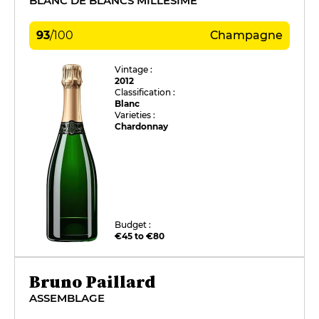
BLANC DE BLANCS MILLÉSIMÉ
93
/
100
Champagne
Vintage :
2012
Classification :
Blanc
Varieties :
Chardonnay
Budget :
€45 to €80
Bruno Paillard
ASSEMBLAGE