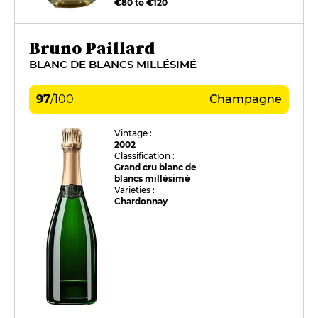
€80 to €120
Bruno Paillard
BLANC DE BLANCS MILLÉSIMÉ
97
/
100
Champagne
Vintage :
2002
Classification :
Grand cru blanc de
blancs millésimé
Varieties :
Chardonnay