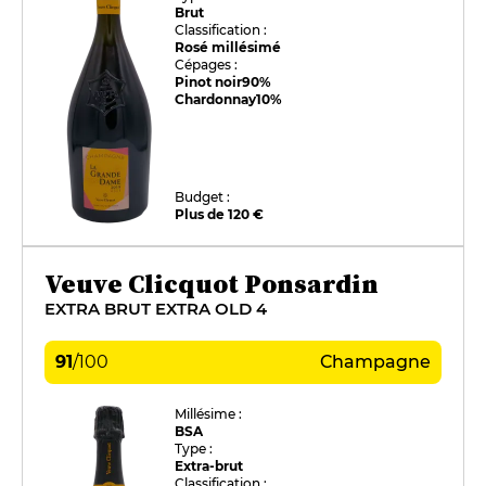
Brut
Classification :
Rosé millésimé
Cépages :
Pinot noir
90%
Chardonnay
10%
Budget :
Plus de 120 €
Veuve Clicquot Ponsardin
EXTRA BRUT EXTRA OLD 4
91
/
100
Champagne
Millésime :
BSA
Type :
Extra-brut
Classification :