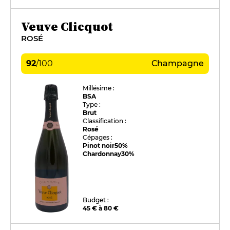
Veuve Clicquot
ROSÉ
92
/
100
Champagne
Millésime :
BSA
Type :
Brut
Classification :
Rosé
Cépages :
Pinot noir
50%
Chardonnay
30%
Budget :
45 € à 80 €