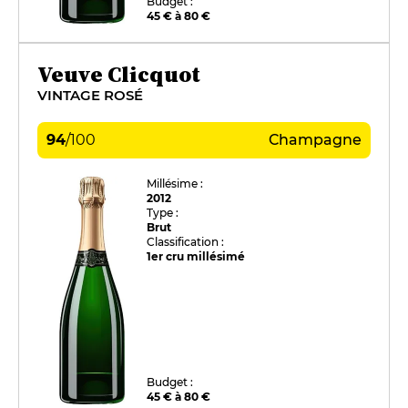
Budget :
45 € à 80 €
Veuve Clicquot
VINTAGE ROSÉ
94
/
100
Champagne
Millésime :
2012
Type :
Brut
Classification :
1er cru millésimé
Budget :
45 € à 80 €