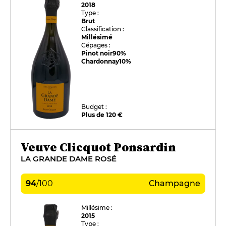
2018
Type :
Brut
Classification :
Millésimé
Cépages :
Pinot noir
90%
Chardonnay
10%
Budget :
Plus de 120 €
Veuve Clicquot Ponsardin
LA GRANDE DAME ROSÉ
94
/
100
Champagne
Millésime :
2015
Type :