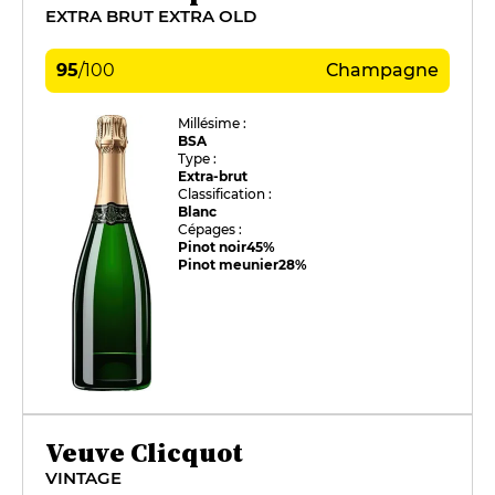
EXTRA BRUT EXTRA OLD
95
/
100
Champagne
Millésime :
BSA
Type :
Extra-brut
Classification :
Blanc
Cépages :
Pinot noir
45%
Pinot meunier
28%
Veuve Clicquot
VINTAGE