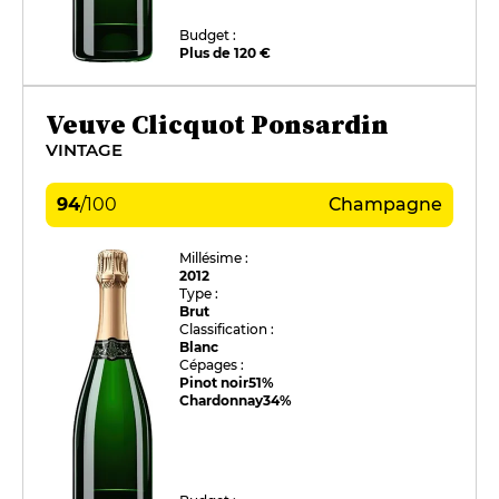
Budget :
Plus de 120 €
Veuve Clicquot Ponsardin
VINTAGE
94
/
100
Champagne
Millésime :
2012
Type :
Brut
Classification :
Blanc
Cépages :
Pinot noir
51%
Chardonnay
34%