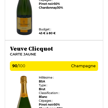
Pinot noir
50%
Chardonnay
30%
Budget :
45 € à 80 €
Veuve Clicquot
CARTE JAUNE
90
/
100
Champagne
Millésime :
BSA
Type :
Brut
Classification :
Blanc
Cépages :
Pinot noir
50%