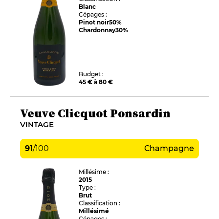
Blanc
Cépages :
Pinot noir
50%
Chardonnay
30%
Budget :
45 € à 80 €
Veuve Clicquot Ponsardin
VINTAGE
91
/
100
Champagne
Millésime :
2015
Type :
Brut
Classification :
Millésimé
Cépages :