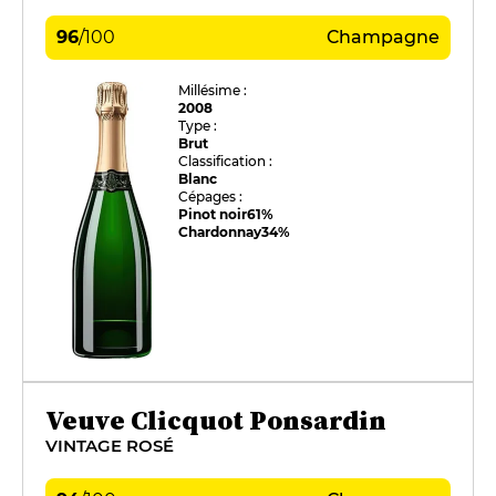
96
/
100
Champagne
Millésime :
2008
Type :
Brut
Classification :
Blanc
Cépages :
Pinot noir
61%
Chardonnay
34%
Veuve Clicquot Ponsardin
VINTAGE ROSÉ