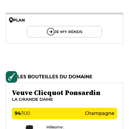
PLAN
© OpenMapTiles © OpenStreetMap
JE M'Y RENDS
LES BOUTEILLES DU DOMAINE
Veuve Clicquot Ponsardin
LA GRANDE DAME
94
/
100
Champagne
Millésime :