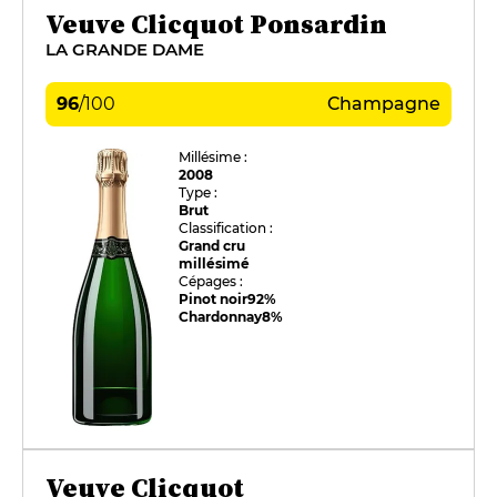
Veuve Clicquot Ponsardin
LA GRANDE DAME
96
/
100
Champagne
Millésime :
2008
Type :
Brut
Classification :
Grand cru
millésimé
Cépages :
Pinot noir
92%
Chardonnay
8%
Veuve Clicquot