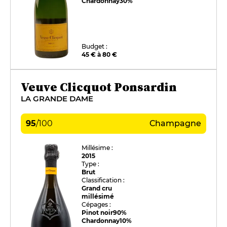
Chardonnay
30%
Budget :
45 € à 80 €
Veuve Clicquot Ponsardin
LA GRANDE DAME
95
/
100
Champagne
Millésime :
2015
Type :
Brut
Classification :
Grand cru
millésimé
Cépages :
Pinot noir
90%
Chardonnay
10%