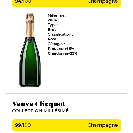
94
/
100
Champagne
Millésime :
2004
Type :
Brut
Classification :
Rosé
Cépages :
Pinot noir
68%
Chardonnay
25%
Veuve Clicquot
COLLECTION MILLÉSIMÉ
99
/
100
Champagne