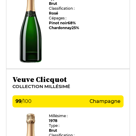
Brut
Classification :
Rosé
Cépages :
Pinot noir
68%
Chardonnay
25%
Veuve Clicquot
COLLECTION MILLÉSIMÉ
99
/
100
Champagne
Millésime :
1978
Type :
Brut
Classification :