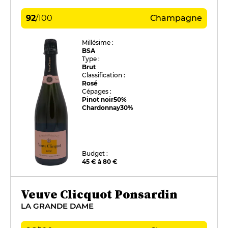
92
/
100
Champagne
Millésime :
BSA
Type :
Brut
Classification :
Rosé
Cépages :
Pinot noir
50%
Chardonnay
30%
Budget :
45 € à 80 €
Veuve Clicquot Ponsardin
LA GRANDE DAME