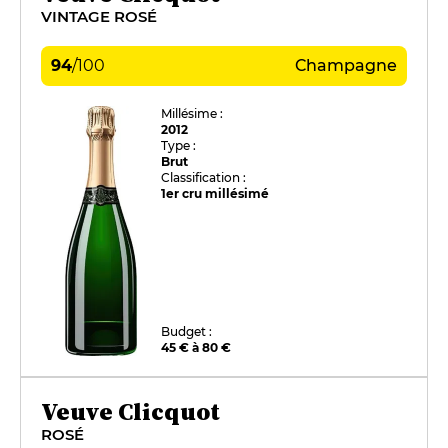
VINTAGE ROSÉ
94
/
100
Champagne
Millésime :
2012
Type :
Brut
Classification :
1er cru millésimé
Budget :
45 € à 80 €
Veuve Clicquot
ROSÉ