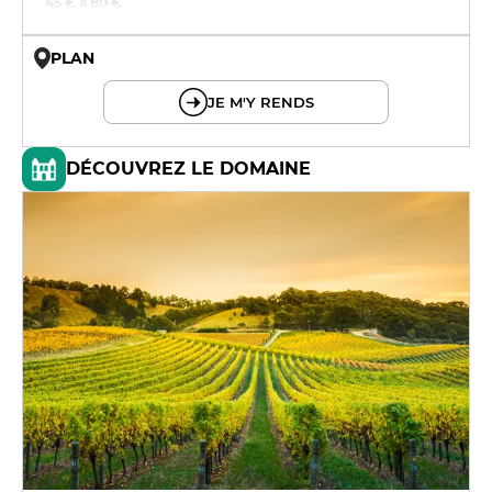
45 € à 80 €
PLAN
© OpenMapTiles © OpenStreetMap
JE M'Y RENDS
DÉCOUVREZ LE DOMAINE