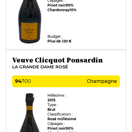
Cépages :
Pinot noir
90%
Chardonnay
10%
Budget :
Plus de 120 €
Veuve Clicquot Ponsardin
LA GRANDE DAME ROSÉ
94
/
100
Champagne
Millésime :
2015
Type :
Brut
Classification :
Rosé millésimé
Cépages :
Pinot noir
90%