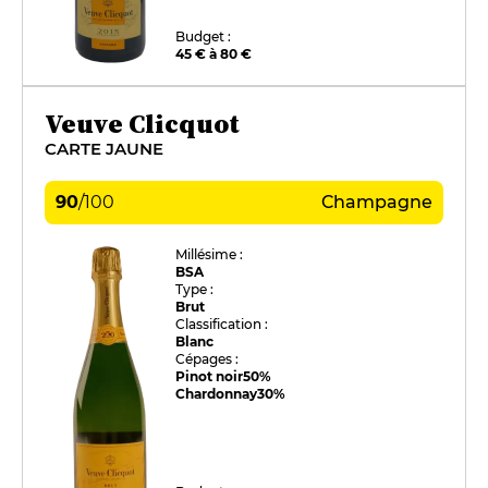
Budget :
45 € à 80 €
Veuve Clicquot
CARTE JAUNE
90
/
100
Champagne
Millésime :
BSA
Type :
Brut
Classification :
Blanc
Cépages :
Pinot noir
50%
Chardonnay
30%