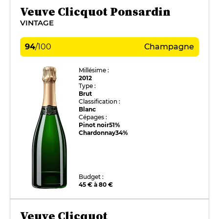
Veuve Clicquot Ponsardin
VINTAGE
94
/
100
Champagne
Millésime :
2012
Type :
Brut
Classification :
Blanc
Cépages :
Pinot noir
51%
Chardonnay
34%
Budget :
45 € à 80 €
Veuve Clicquot