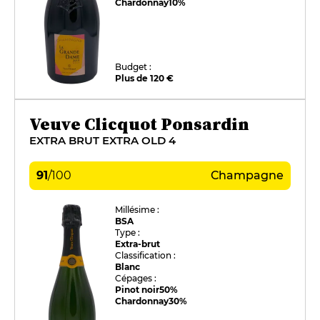
Chardonnay
10%
Budget :
Plus de 120 €
Veuve Clicquot Ponsardin
EXTRA BRUT EXTRA OLD 4
91
/
100
Champagne
Millésime :
BSA
Type :
Extra-brut
Classification :
Blanc
Cépages :
Pinot noir
50%
Chardonnay
30%