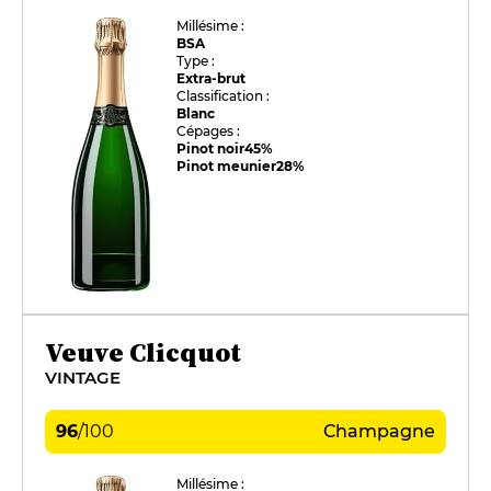
Millésime :
BSA
Type :
Extra-brut
Classification :
Blanc
Cépages :
Pinot noir
45%
Pinot meunier
28%
Veuve Clicquot
VINTAGE
96
/
100
Champagne
Millésime :