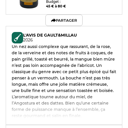
Budget :
45 € à 80 €
PARTAGER
L'AVIS DE GAULT&MILLAU
2026
Un nez aussi complexe que rassurant, de la rose,
de la verveine et des notes de fruits à coques, de
pain grillé, toasté et beurré, la mangue bien mûre
n’est pas loin accompagnée de l’abricot. Un
classique du genre avec ce petit plus épicé qui fait
penser à un vermouth. La bouche n’est pas très
longue, mais offre une jolie matière crémeuse,
une bulle fine et une sensation toastée et boisée.
L’aromatique tourne autour du miel, de
l’Angostura et des dattes. Bien qu’une certaine
forme de puissance manque à l’ensemble, ça
reste gourmand et salin en finale.