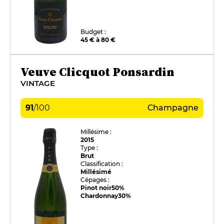
Budget :
45 € à 80 €
Veuve Clicquot Ponsardin
VINTAGE
91
/
100
Champagne
Millésime :
2015
Type :
Brut
Classification :
Millésimé
Cépages :
Pinot noir
50%
Chardonnay
30%