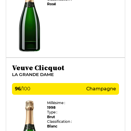
Rosé
Veuve Clicquot
LA GRANDE DAME
96
/
100
Champagne
Millésime :
1998
Type :
Brut
Classification :
Blanc