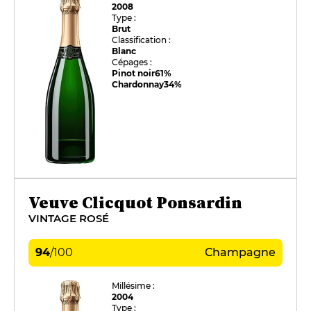
2008
Type :
Brut
Classification :
Blanc
Cépages :
Pinot noir
61%
Chardonnay
34%
Veuve Clicquot Ponsardin
VINTAGE ROSÉ
94
/
100
Champagne
Millésime :
2004
Type :