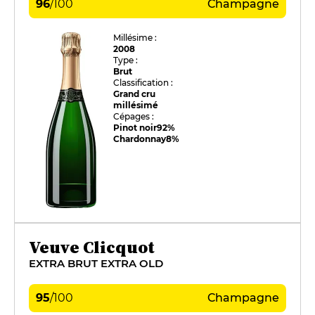
96
/
100
Champagne
Millésime :
2008
Type :
Brut
Classification :
Grand cru
millésimé
Cépages :
Pinot noir
92%
Chardonnay
8%
Veuve Clicquot
EXTRA BRUT EXTRA OLD
95
/
100
Champagne