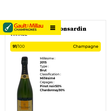
Veuve Clicquot Ponsardin
CHAMPAGNES
VINTAGE
91
/
100
Champagne
Millésime :
2015
Type :
Brut
Classification :
Millésimé
Cépages :
Pinot noir
50%
Chardonnay
30%