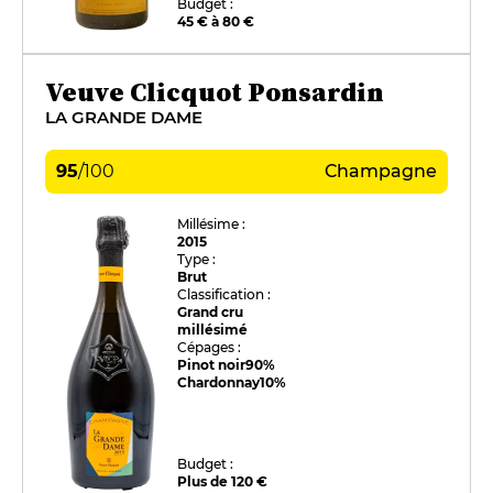
Budget :
45 € à 80 €
Veuve Clicquot Ponsardin
LA GRANDE DAME
95
/
100
Champagne
Millésime :
2015
Type :
Brut
Classification :
Grand cru
millésimé
Cépages :
Pinot noir
90%
Chardonnay
10%
Budget :
Plus de 120 €