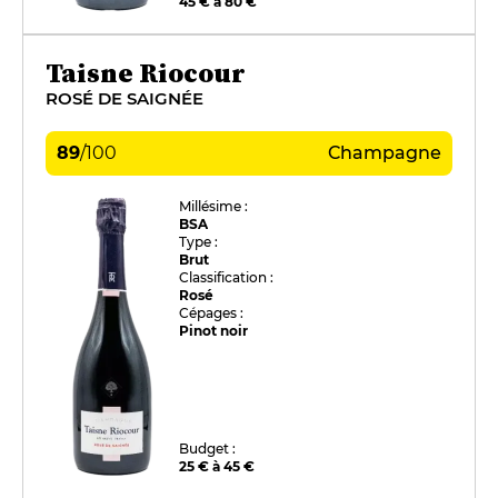
45 € à 80 €
Taisne Riocour
ROSÉ DE SAIGNÉE
89
/
100
Champagne
Millésime :
BSA
Type :
Brut
Classification :
Rosé
Cépages :
Pinot noir
Budget :
25 € à 45 €