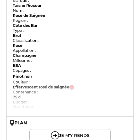
Marque :
Taisne Riocour
Nom :
Rosé de Saignée
Region :
Côte des Bar
Type :
Brut
Classification :
Rosé
Appellation :
Champagne
Millésime :
BSA
Cépages :
Pinot noir
Couleur :
Effervescent rosé de saignée
Contenance :
75 cl
Budget :
25 € à 45 €
PLAN
© OpenMapTiles © OpenStreetMap
JE M'Y RENDS