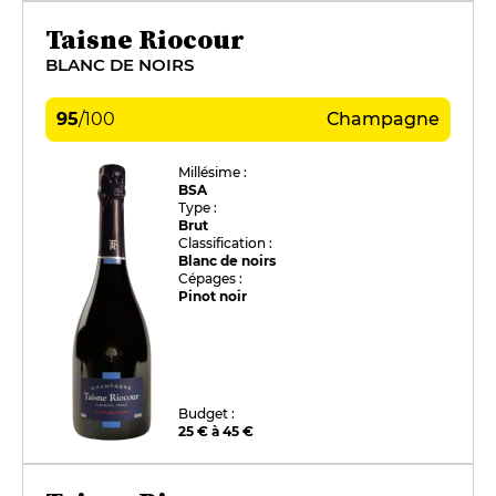
Taisne Riocour
BLANC DE NOIRS
95
/
100
Champagne
Millésime :
BSA
Type :
Brut
Classification :
Blanc de noirs
Cépages :
Pinot noir
Budget :
25 € à 45 €