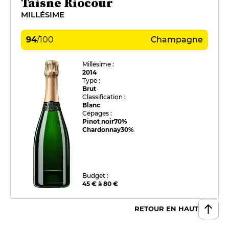
Taisne Riocour
MILLÉSIME
94
/
100
Champagne
Millésime :
2014
Type :
Brut
Classification :
Blanc
Cépages :
Pinot noir
70%
Chardonnay
30%
Budget :
45 € à 80 €
RETOUR EN HAUT