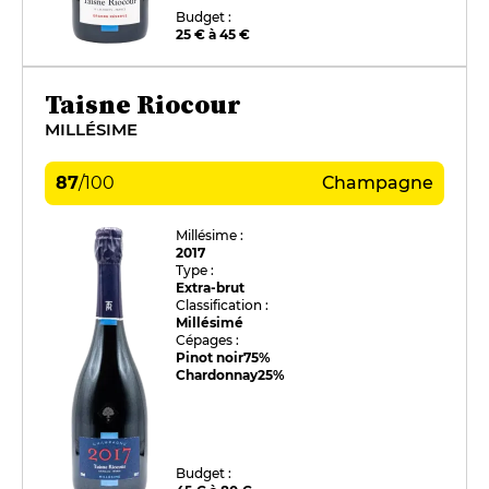
Budget :
25 € à 45 €
Taisne Riocour
MILLÉSIME
87
/
100
Champagne
Millésime :
2017
Type :
Extra-brut
Classification :
Millésimé
Cépages :
Pinot noir
75%
Chardonnay
25%
Budget :