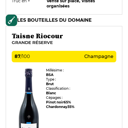
Truc en +
Vente sur place, Visites
organisées
LES BOUTEILLES DU DOMAINE
Taisne Riocour
GRANDE RÉSERVE
87
/
100
Champagne
Millésime :
BSA
Type :
Brut
Classification :
Blanc
Cépages :
Pinot noir
65%
Chardonnay
35%