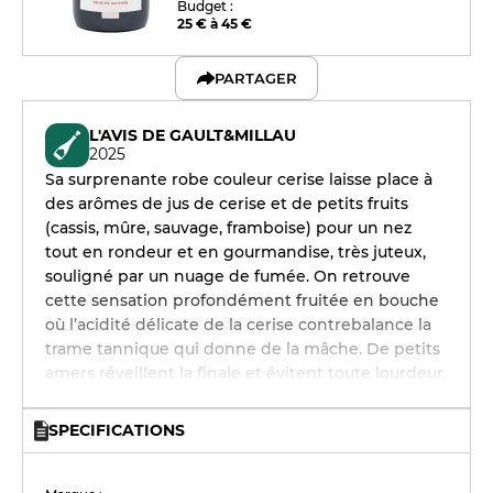
Budget :
25 € à 45 €
PARTAGER
L'AVIS DE GAULT&MILLAU
2025
Sa surprenante robe couleur cerise laisse place à
des arômes de jus de cerise et de petits fruits
(cassis, mûre, sauvage, framboise) pour un nez
tout en rondeur et en gourmandise, très juteux,
souligné par un nuage de fumée. On retrouve
cette sensation profondément fruitée en bouche
où l’acidité délicate de la cerise contrebalance la
trame tannique qui donne de la mâche. De petits
amers réveillent la finale et évitent toute lourdeur.
SPECIFICATIONS