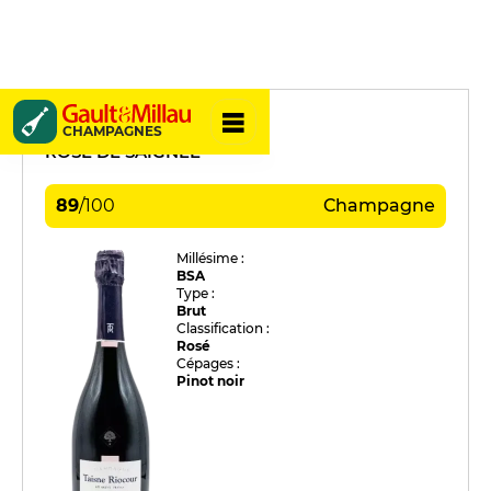
Taisne Riocour
CHAMPAGNES
ROSÉ DE SAIGNÉE
89
/
100
Champagne
Millésime :
BSA
Type :
Brut
Classification :
Rosé
Cépages :
Pinot noir