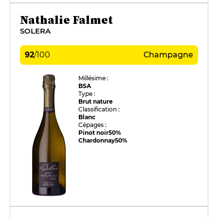
Nathalie Falmet
SOLERA
92
/
100
Champagne
Millésime :
BSA
Type :
Brut nature
Classification :
Blanc
Cépages :
Pinot noir
50%
Chardonnay
50%