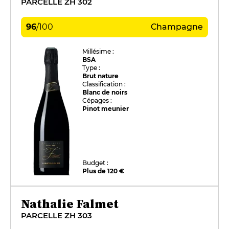
PARCELLE ZH 302
96
/
100
Champagne
Millésime :
BSA
Type :
Brut nature
Classification :
Blanc de noirs
Cépages :
Pinot meunier
Budget :
Plus de 120 €
Nathalie Falmet
PARCELLE ZH 303