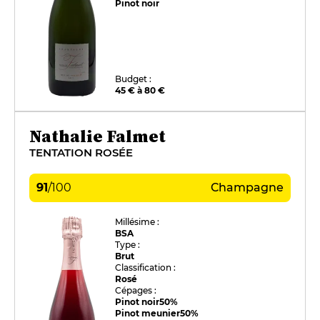
Pinot noir
Budget :
45 € à 80 €
Nathalie Falmet
TENTATION ROSÉE
91
/
100
Champagne
Millésime :
BSA
Type :
Brut
Classification :
Rosé
Cépages :
Pinot noir
50%
Pinot meunier
50%