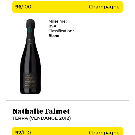
96
/
100
Champagne
Millésime :
BSA
Classification :
Blanc
Nathalie Falmet
TERRA (VENDANGE 2012)
92
/
100
Champagne