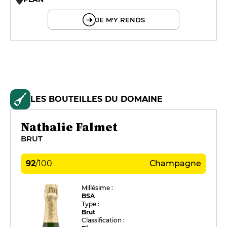
© OpenMapTiles © OpenStreetMap
JE M'Y RENDS
LES BOUTEILLES DU DOMAINE
Nathalie Falmet
BRUT
92
/
100
Champagne
Millésime :
BSA
Type :
Brut
Classification :