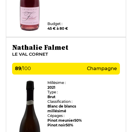
Budget :
45 € à 80 €
Nathalie Falmet
LE VAL CORNET
89
/
100
Champagne
Millésime :
2021
Type :
Brut
Classification :
Blanc de blancs
millésimé
Cépages :
Pinot meunier
50%
Pinot noir
50%