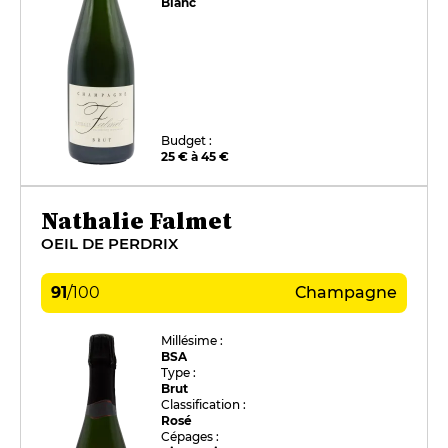
Blanc
Budget :
25 € à 45 €
Nathalie Falmet
OEIL DE PERDRIX
91
/
100
Champagne
Millésime :
BSA
Type :
Brut
Classification :
Rosé
Cépages :