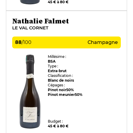
45 € à 80 €
Nathalie Falmet
LE VAL CORNET
88
/
100
Champagne
Millésime :
BSA
Type :
Extra-brut
Classification :
Blanc de noirs
Cépages :
Pinot noir
50%
Pinot meunier
50%
Budget :
45 € à 80 €