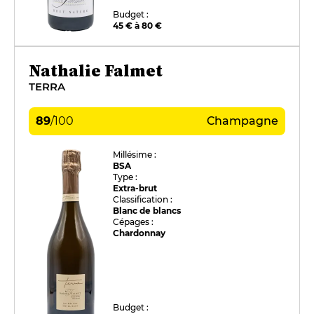
Budget :
45 € à 80 €
Nathalie Falmet
TERRA
89
/
100
Champagne
Millésime :
BSA
Type :
Extra-brut
Classification :
Blanc de blancs
Cépages :
Chardonnay
Budget :