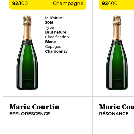
92
/
100
Champagne
92
/
100
Millésime :
2016
Type :
Brut nature
Classification :
Blanc
Cépages :
Chardonnay
Marie Courtin
Marie Cou
EFFLORESCENCE
RÉSONANCE