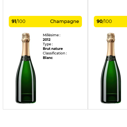
91
/
100
Champagne
90
/
100
Millésime :
2012
Type :
Brut nature
Classification :
Blanc