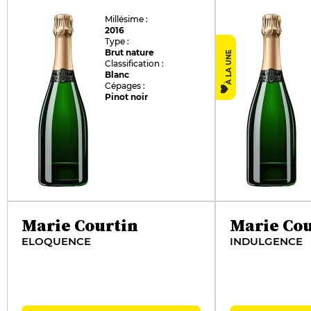
Millésime :
2016
Type :
Brut nature
À LA UNE
Classification :
Blanc
Cépages :
Pinot noir
Marie Courtin
Marie Cou
ELOQUENCE
INDULGENCE