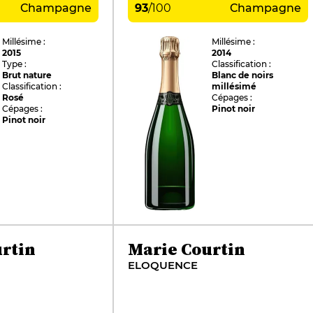
Champagne
93
/
100
Champagne
Millésime :
Millésime :
2015
2014
Type :
Classification :
Brut nature
Blanc de noirs
Classification :
millésimé
Rosé
Cépages :
Cépages :
Pinot noir
Pinot noir
rtin
Marie Courtin
ELOQUENCE