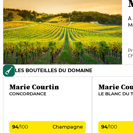
À
Mo
Ba
d’
d
Pr
gr
C
vi
ca
LES BOUTEILLES DU DOMAINE
et
Marie Courtin
Marie Cou
CONCORDANCE
LE BLANC DU 
94
/
100
Champagne
94
/
100