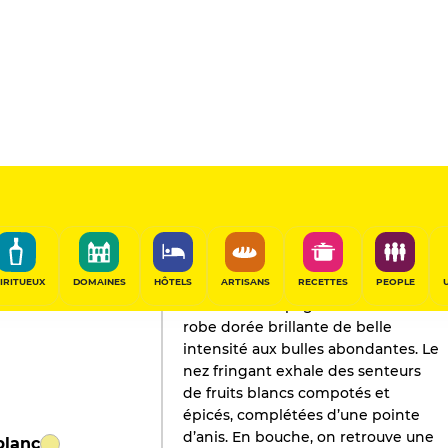
L'AVIS DE GAULT&MILLAU
Champagne
2019
IRITUEUX
DOMAINES
HÔTELS
ARTISANS
RECETTES
PEOPLE
Voici un champagne doté d'une
robe dorée brillante de belle
intensité aux bulles abondantes. Le
nez fringant exhale des senteurs
de fruits blancs compotés et
épicés, complétées d’une pointe
d’anis. En bouche, on retrouve une
blanc