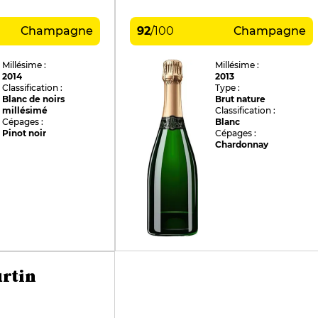
Champagne
92
/
100
Champagne
Millésime :
Millésime :
2014
2013
Classification :
Type :
Blanc de noirs
Brut nature
millésimé
Classification :
Cépages :
Blanc
Pinot noir
Cépages :
Chardonnay
rtin