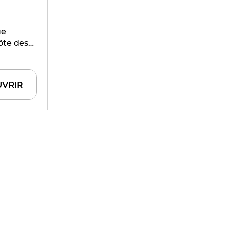
ue
ôte des
l cépage,
e à sa
VRIR
nergiques