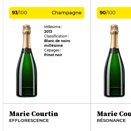
93
/
100
Champagne
90
/
100
Millésime :
2013
Classification :
Blanc de noirs
millésimé
Cépages :
Pinot noir
Marie Courtin
Marie Cou
EFFLORESCENCE
RÉSONANCE