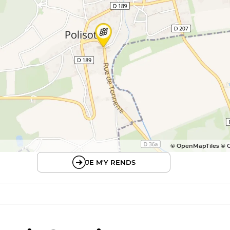
© OpenMapTiles © 
JE M'Y RENDS