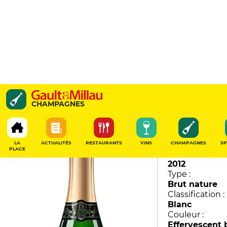
Efflorescence
CHAMPAGNES
Marie Courtin
91
/
100
LA
ACTUALITÉS
RESTAURANTS
VINS
CHAMPAGNES
SP
PLACE
Millésime :
2012
Type :
Brut nature
Classification :
Blanc
Couleur :
Effervescent 