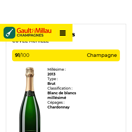
Jean-Pol Hautbois
CHAMPAGNES
CUVÉE ACHILLE
91
/
100
Champagne
Millésime :
2013
Type :
Brut
Classification :
Blanc de blancs
millésimé
Cépages :
Chardonnay