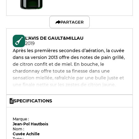
PARTAGER
L'AVIS DE GAULT&MILLAU
2019
Après les premières secondes d’aération, la cuvée
dans sa version 2013 offre des notes de pain grillé,
de citron confit et de miel. En bouche, le
chardonnay offre toute sa finesse dans une
sensation miellée, rafraîchie par une bulle juste et
une finale nette sur les zestes de citron jaune.
SPECIFICATIONS
Marque :
Jean-Pol Hautbois
Nom :
Cuvée Achille
Type :