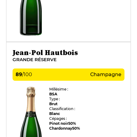
Jean-Pol Hautbois
GRANDE RÉSERVE
89
/
100
Champagne
Millésime :
BSA
Type :
Brut
Classification :
Blanc
Cépages :
Pinot noir
50%
Chardonnay
50%