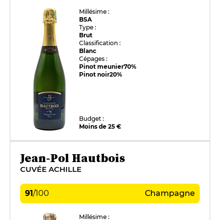
Millésime :
BSA
Type :
Brut
Classification :
Blanc
Cépages :
Pinot meunier
70%
Pinot noir
20%
Budget :
Moins de 25 €
Jean-Pol Hautbois
CUVÉE ACHILLE
91
/
100
Champagne
Millésime :