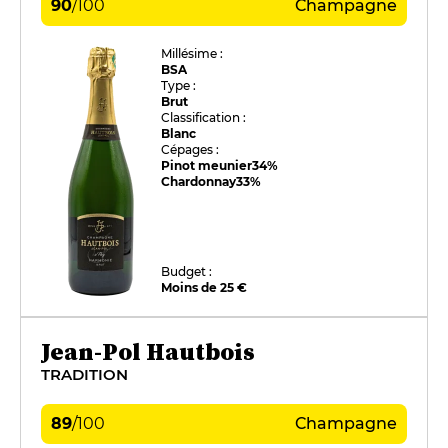
90
/
100
Champagne
Millésime :
BSA
Type :
Brut
Classification :
Blanc
Cépages :
Pinot meunier
34%
Chardonnay
33%
Budget :
Moins de 25 €
Jean-Pol Hautbois
TRADITION
89
/
100
Champagne