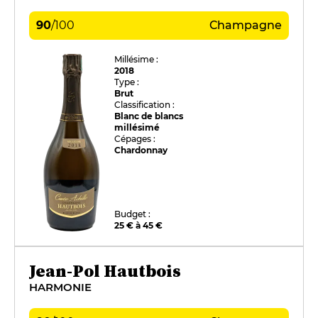
90
/
100
Champagne
Millésime :
2018
Type :
Brut
Classification :
Blanc de blancs
millésimé
Cépages :
Chardonnay
Budget :
25 € à 45 €
Jean-Pol Hautbois
HARMONIE