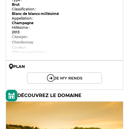
Brut
Classification :
Blanc de blancs millésimé
Appellation :
Champagne
Millésime :
2013
Cépages :
Chardonnay
Couleur :
Effervescent blanc
PLAN
© OpenMapTiles © OpenStreetMap
JE M'Y RENDS
DÉCOUVREZ LE DOMAINE