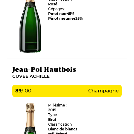
Rosé
Cépages :
Pinot noir
45%
Pinot meunier
35%
Jean-Pol Hautbois
CUVÉE ACHILLE
89
/
100
Champagne
Millésime :
2015
Type :
Brut
Classification :
Blanc de blancs
millésimé