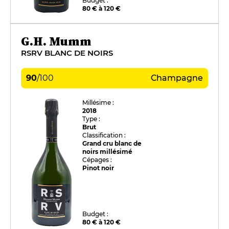
Budget :
80 € à 120 €
G.H. Mumm
RSRV BLANC DE NOIRS
90
/
100
Champagne
Millésime :
2018
Type :
Brut
Classification :
Grand cru blanc de
noirs millésimé
Cépages :
Pinot noir
Budget :
80 € à 120 €