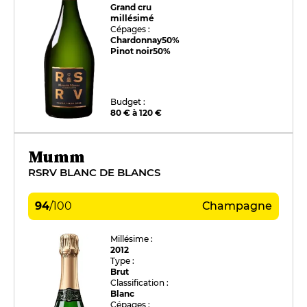
Grand cru
millésimé
Cépages :
Chardonnay
50%
Pinot noir
50%
Budget :
80 € à 120 €
Mumm
RSRV BLANC DE BLANCS
94
/
100
Champagne
Millésime :
2012
Type :
Brut
Classification :
Blanc
Cépages :