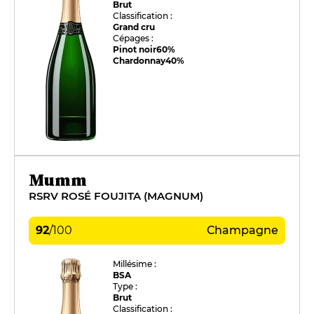
Brut
Classification :
Grand cru
Cépages :
Pinot noir
60%
Chardonnay
40%
Mumm
RSRV ROSÉ FOUJITA (MAGNUM)
92
/
100
Champagne
Millésime :
BSA
Type :
Brut
Classification :