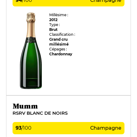
94
/
100
Champagne
Millésime :
2012
Type :
Brut
Classification :
Grand cru
millésimé
Cépages :
Chardonnay
Mumm
RSRV BLANC DE NOIRS
93
/
100
Champagne