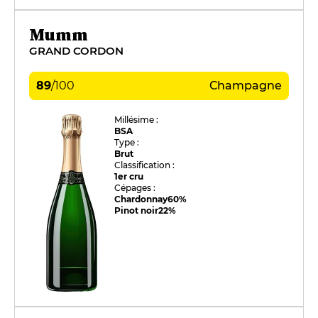
Mumm
GRAND CORDON
89
/
100
Champagne
Millésime :
BSA
Type :
Brut
Classification :
1er cru
Cépages :
Chardonnay
60%
Pinot noir
22%