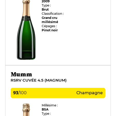
2009
Type :
Brut
Classification :
Grand cru
millésimé
Cépages :
Pinot noir
Mumm
RSRV CUVÉE 4.5 (MAGNUM)
93
/
100
Champagne
Millésime :
BSA
Type :