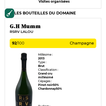
Visites organisées
LES BOUTEILLES DU DOMAINE
G.H Mumm
RSRV LALOU
92
/
100
Champagne
Millésime :
2013
Type :
Brut
Classification :
Grand cru
millésimé
Cépages :
Pinot noir
50%
Chardonnay
50%