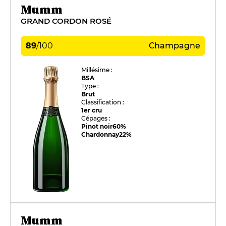
Mumm
GRAND CORDON ROSÉ
89
/
100
Champagne
Millésime :
BSA
Type :
Brut
Classification :
1er cru
Cépages :
Pinot noir
60%
Chardonnay
22%
Mumm