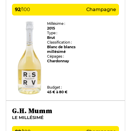
92
/
100
Champagne
Millésime :
2015
Type :
Brut
Classification :
Blanc de blancs
millésimé
Cépages :
Chardonnay
Budget :
45 € à 80 €
G.H. Mumm
LE MILLÉSIMÉ