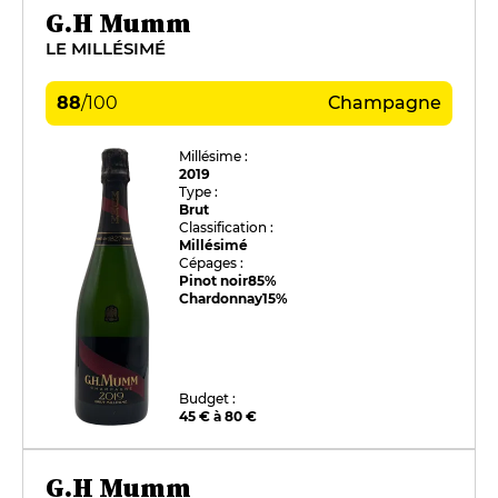
G.H Mumm
LE MILLÉSIMÉ
88
/
100
Champagne
Millésime :
2019
Type :
Brut
Classification :
Millésimé
Cépages :
Pinot noir
85%
Chardonnay
15%
Budget :
45 € à 80 €
G.H Mumm