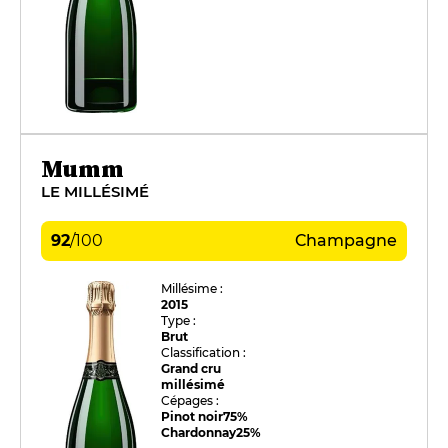
Mumm
LE MILLÉSIMÉ
92
/
100
Champagne
Millésime :
2015
Type :
Brut
Classification :
Grand cru
millésimé
Cépages :
Pinot noir
75%
Chardonnay
25%