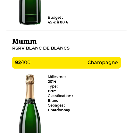
Budget :
45 € à 80 €
Mumm
RSRV BLANC DE BLANCS
92
/
100
Champagne
Millésime :
2014
Type :
Brut
Classification :
Blanc
Cépages :
Chardonnay