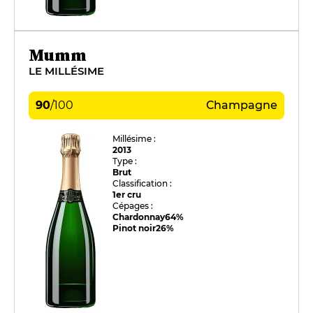
Mumm
LE MILLÉSIME
90
/
100
Champagne
Millésime :
2013
Type :
Brut
Classification :
1er cru
Cépages :
Chardonnay
64%
Pinot noir
26%