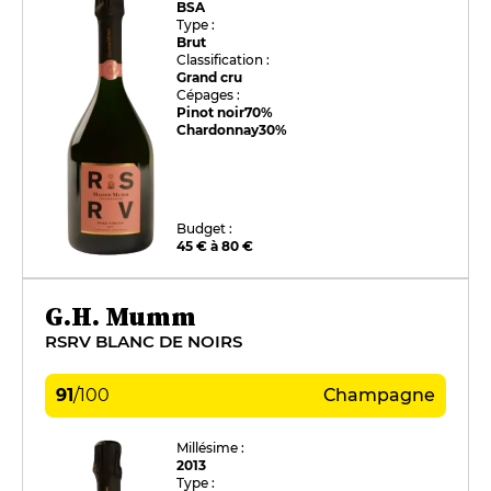
BSA
Type :
Brut
Classification :
Grand cru
Cépages :
Pinot noir
70%
Chardonnay
30%
Budget :
45 € à 80 €
G.H. Mumm
RSRV BLANC DE NOIRS
91
/
100
Champagne
Millésime :
2013
Type :