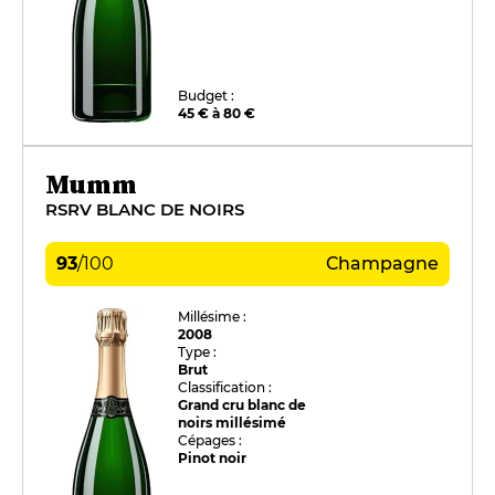
Budget :
45 € à 80 €
Mumm
RSRV BLANC DE NOIRS
93
/
100
Champagne
Millésime :
2008
Type :
Brut
Classification :
Grand cru blanc de
noirs millésimé
Cépages :
Pinot noir