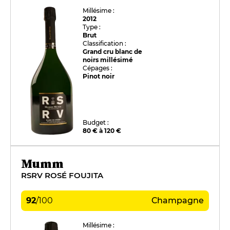
Millésime :
2012
Type :
Brut
Classification :
Grand cru blanc de
noirs millésimé
Cépages :
Pinot noir
Budget :
80 € à 120 €
Mumm
RSRV ROSÉ FOUJITA
92
/
100
Champagne
Millésime :