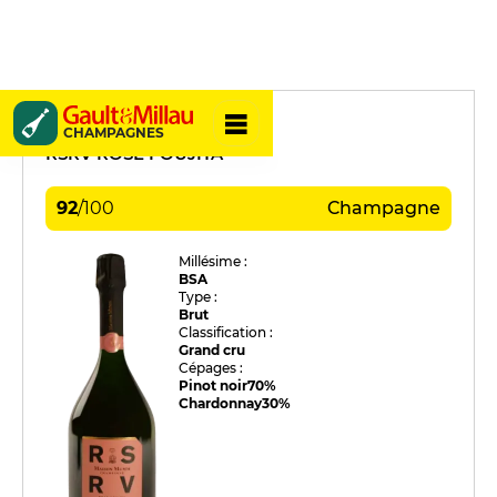
Mumm
CHAMPAGNES
RSRV ROSÉ FOUJITA
92
/
100
Champagne
Millésime :
BSA
Type :
Brut
Classification :
Grand cru
Cépages :
Pinot noir
70%
Chardonnay
30%