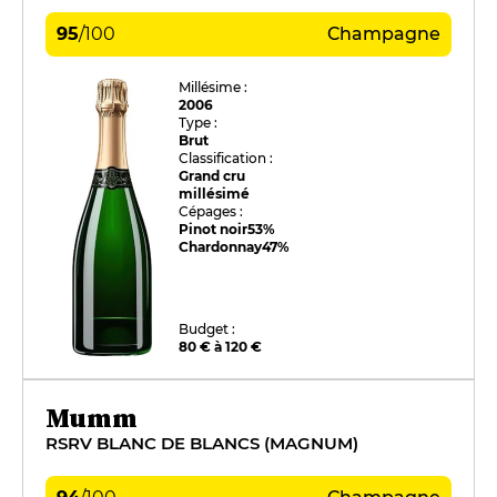
95
/
100
Champagne
Millésime :
2006
Type :
Brut
Classification :
Grand cru
millésimé
Cépages :
Pinot noir
53%
Chardonnay
47%
Budget :
80 € à 120 €
Mumm
RSRV BLANC DE BLANCS (MAGNUM)