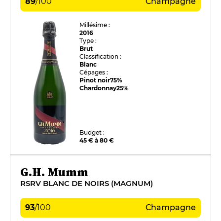
89
/
100
Champagne
Millésime :
2016
Type :
Brut
Classification :
Blanc
Cépages :
Pinot noir
75%
Chardonnay
25%
Budget :
45 € à 80 €
G.H. Mumm
RSRV BLANC DE NOIRS (MAGNUM)
93
/
100
Champagne