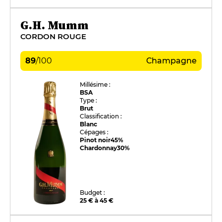
G.H. Mumm
CORDON ROUGE
89
/
100
Champagne
Millésime :
BSA
Type :
Brut
Classification :
Blanc
Cépages :
Pinot noir
45%
Chardonnay
30%
Budget :
25 € à 45 €