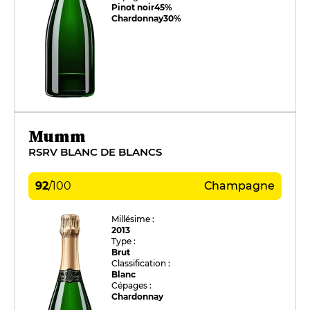
Pinot noir
45%
Chardonnay
30%
Mumm
RSRV BLANC DE BLANCS
92
/
100
Champagne
Millésime :
2013
Type :
Brut
Classification :
Blanc
Cépages :
Chardonnay