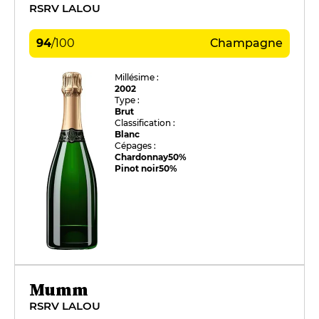
RSRV LALOU
94
/
100
Champagne
Millésime :
2002
Type :
Brut
Classification :
Blanc
Cépages :
Chardonnay
50%
Pinot noir
50%
Mumm
RSRV LALOU