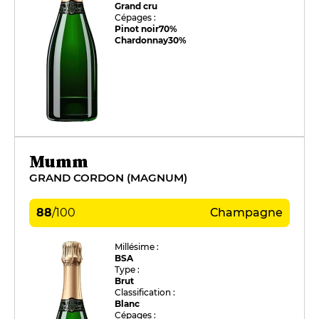
Grand cru
Cépages :
Pinot noir
70%
Chardonnay
30%
Mumm
GRAND CORDON (MAGNUM)
88
/
100
Champagne
Millésime :
BSA
Type :
Brut
Classification :
Blanc
Cépages :