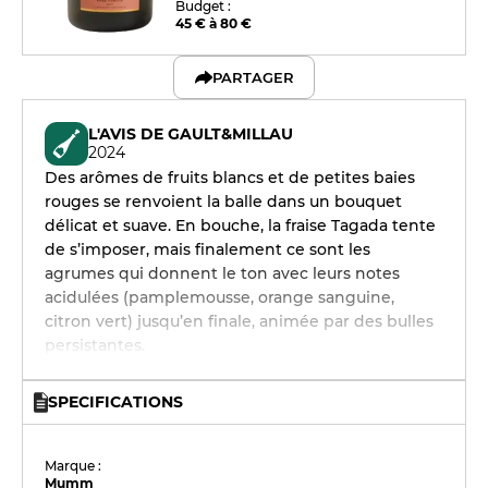
Budget :
45 € à 80 €
PARTAGER
L'AVIS DE GAULT&MILLAU
2024
Des arômes de fruits blancs et de petites baies
rouges se renvoient la balle dans un bouquet
délicat et suave. En bouche, la fraise Tagada tente
de s’imposer, mais finalement ce sont les
agrumes qui donnent le ton avec leurs notes
acidulées (pamplemousse, orange sanguine,
citron vert) jusqu’en finale, animée par des bulles
persistantes.
SPECIFICATIONS
Marque :
Mumm