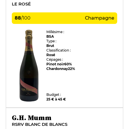
LE ROSÉ
88
/
100
Champagne
Millésime :
BSA
Type :
Brut
Classification :
Rosé
Cépages :
Pinot noir
60%
Chardonnay
22%
Budget :
25 € à 45 €
G.H. Mumm
RSRV BLANC DE BLANCS