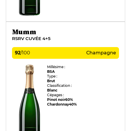
Mumm
RSRV CUVÉE 4+5
92
/
100
Champagne
Millésime :
BSA
Type :
Brut
Classification :
Blanc
Cépages :
Pinot noir
60%
Chardonnay
40%