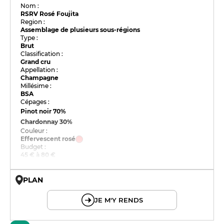
Nom :
RSRV Rosé Foujita
Region :
Assemblage de plusieurs sous-régions
Type :
Brut
Classification :
Grand cru
Appellation :
Champagne
Millésime :
BSA
Cépages :
Pinot noir
70%
Chardonnay
30%
Couleur :
Effervescent rosé
Budget :
45 € à 80 €
PLAN
© OpenMapTiles © OpenStreetMap
JE M'Y RENDS