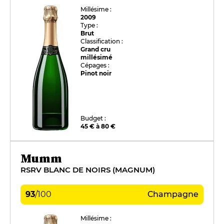
Millésime :
2009
Type :
Brut
Classification :
Grand cru
millésimé
Cépages :
Pinot noir
Budget :
45 € à 80 €
Mumm
RSRV BLANC DE NOIRS (MAGNUM)
93
/
100
Champagne
Millésime :