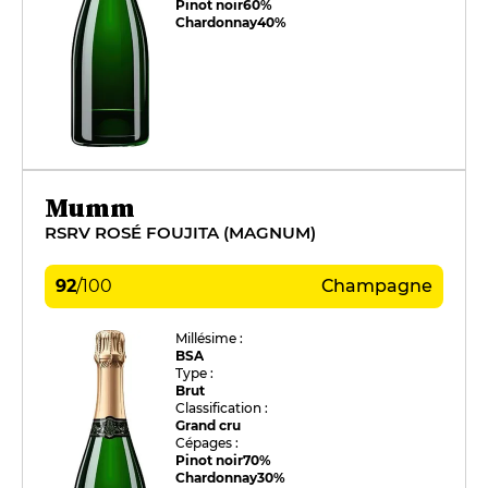
Pinot noir
60%
Chardonnay
40%
Mumm
RSRV ROSÉ FOUJITA (MAGNUM)
92
/
100
Champagne
Millésime :
BSA
Type :
Brut
Classification :
Grand cru
Cépages :
Pinot noir
70%
Chardonnay
30%