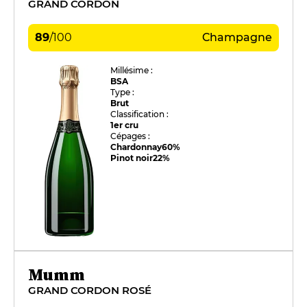
GRAND CORDON
89
/
100
Champagne
Millésime :
BSA
Type :
Brut
Classification :
1er cru
Cépages :
Chardonnay
60%
Pinot noir
22%
Mumm
GRAND CORDON ROSÉ