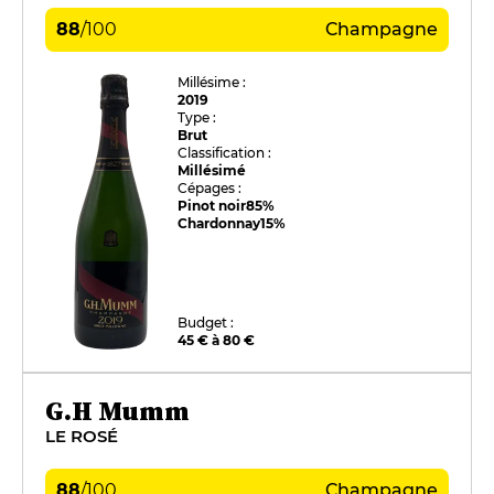
88
/
100
Champagne
Millésime :
2019
Type :
Brut
Classification :
Millésimé
Cépages :
Pinot noir
85%
Chardonnay
15%
Budget :
45 € à 80 €
G.H Mumm
LE ROSÉ
88
/
100
Champagne