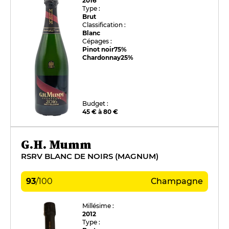
2016
Type :
Brut
Classification :
Blanc
Cépages :
Pinot noir
75%
Chardonnay
25%
Budget :
45 € à 80 €
G.H. Mumm
RSRV BLANC DE NOIRS (MAGNUM)
93
/
100
Champagne
Millésime :
2012
Type :