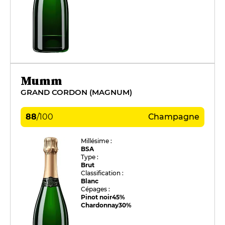
Mumm
GRAND CORDON (MAGNUM)
88
/
100
Champagne
Millésime :
BSA
Type :
Brut
Classification :
Blanc
Cépages :
Pinot noir
45%
Chardonnay
30%