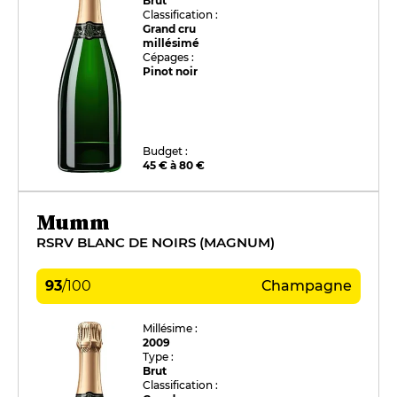
Brut
Classification :
Grand cru
millésimé
Cépages :
Pinot noir
Budget :
45 € à 80 €
Mumm
RSRV BLANC DE NOIRS (MAGNUM)
93
/
100
Champagne
Millésime :
2009
Type :
Brut
Classification :