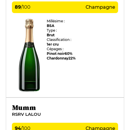
89
/
100
Champagne
Millésime :
BSA
Type :
Brut
Classification :
1er cru
Cépages :
Pinot noir
60%
Chardonnay
22%
Mumm
RSRV LALOU
94
/
100
Champagne