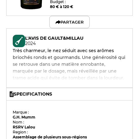
Budget :
80 € à 120 €
PARTAGER
L'AVIS DE GAULT&MILLAU
2024
Très charmeur, le nez séduit avec ses arômes
briochés ronds et gourmands. Une générosité qui
se retrouve dans une matière enrobante,
marquée par le dosage, mais réveillée par une
trame acide qui évite de tomber dans la lourdeur.
SPECIFICATIONS
Marque :
G.H. Mumm
Nom :
RSRV Lalou
Region :
Assemblage de plusieurs sous-régions