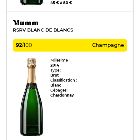
45 € à 80 €
Mumm
RSRV BLANC DE BLANCS
92
/
100
Champagne
Millésime :
2014
Type :
Brut
Classification :
Blanc
Cépages :
Chardonnay