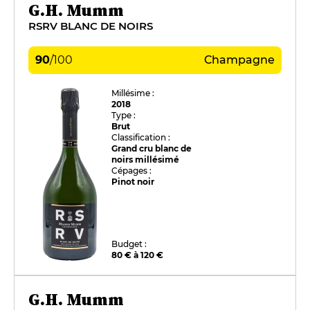
G.H. Mumm
RSRV BLANC DE NOIRS
90
/
100
Champagne
Millésime :
2018
Type :
Brut
Classification :
Grand cru blanc de
noirs millésimé
Cépages :
Pinot noir
Budget :
80 € à 120 €
G.H. Mumm