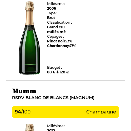
Millésime :
2006
Type :
Brut
Classification :
Grand cru
millésimé
Cépages :
Pinot noir
53%
Chardonnay
47%
Budget :
80 € à 120 €
Mumm
RSRV BLANC DE BLANCS (MAGNUM)
94
/
100
Champagne
Millésime :
2012