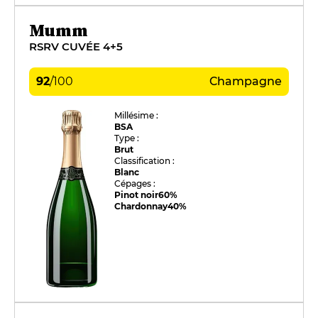
Mumm
RSRV CUVÉE 4+5
92
/
100
Champagne
Millésime :
BSA
Type :
Brut
Classification :
Blanc
Cépages :
Pinot noir
60%
Chardonnay
40%