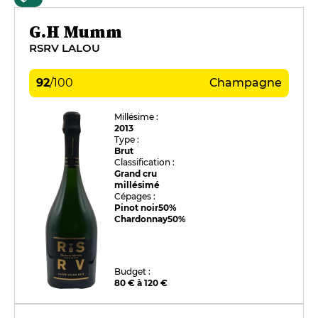
G.H Mumm
RSRV LALOU
92
/
100
Champagne
Millésime :
2013
Type :
Brut
Classification :
Grand cru
millésimé
Cépages :
Pinot noir
50%
Chardonnay
50%
Budget :
80 € à 120 €