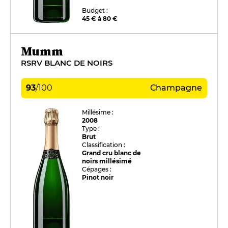
Budget :
45 € à 80 €
Mumm
RSRV BLANC DE NOIRS
93
/
100
Champagne
Millésime :
2008
Type :
Brut
Classification :
Grand cru blanc de
noirs millésimé
Cépages :
Pinot noir