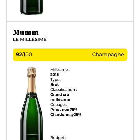
Mumm
LE MILLÉSIMÉ
92
/
100
Champagne
Millésime :
2015
Type :
Brut
Classification :
Grand cru
millésimé
Cépages :
Pinot noir
75%
Chardonnay
25%
Budget :