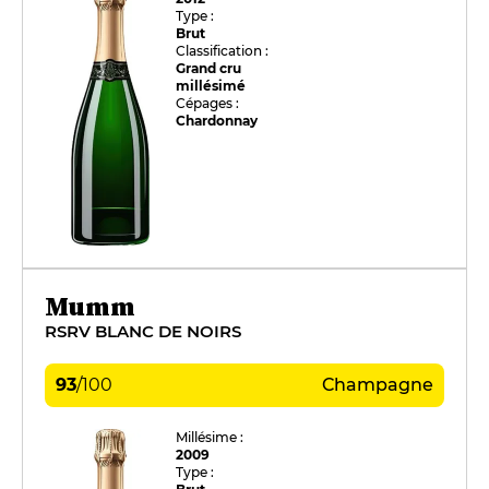
Type :
Brut
Classification :
Grand cru
millésimé
Cépages :
Chardonnay
Mumm
RSRV BLANC DE NOIRS
93
/
100
Champagne
Millésime :
2009
Type :