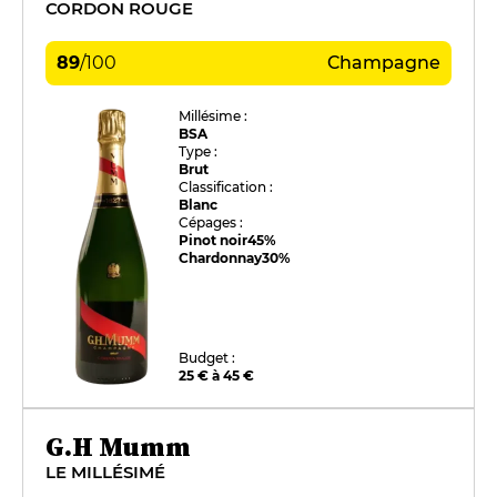
CORDON ROUGE
89
/
100
Champagne
Millésime :
BSA
Type :
Brut
Classification :
Blanc
Cépages :
Pinot noir
45%
Chardonnay
30%
Budget :
25 € à 45 €
G.H Mumm
LE MILLÉSIMÉ