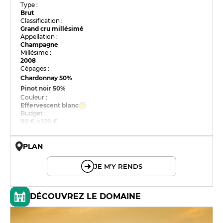
Type :
Brut
Classification :
Grand cru millésimé
Appellation :
Champagne
Millésime :
2008
Cépages :
Chardonnay
50%
Pinot noir
50%
Couleur :
Effervescent blanc
Budget :
80 € à 120 €
PLAN
© OpenMapTiles © OpenStreetMap
JE M'Y RENDS
DÉCOUVREZ LE DOMAINE