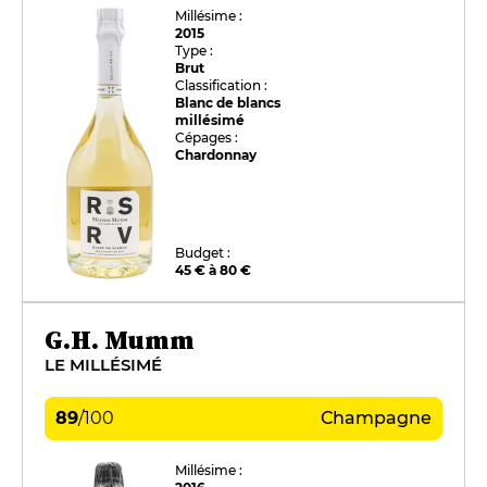
Millésime :
2015
Type :
Brut
Classification :
Blanc de blancs
millésimé
Cépages :
Chardonnay
Budget :
45 € à 80 €
G.H. Mumm
LE MILLÉSIMÉ
89
/
100
Champagne
Millésime :