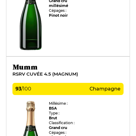
Grand cru
millésimé
Cépages :
Pinot noir
Mumm
RSRV CUVÉE 4.5 (MAGNUM)
93
/
100
Champagne
Millésime :
BSA
Type :
Brut
Classification :
Grand cru
Cépages :