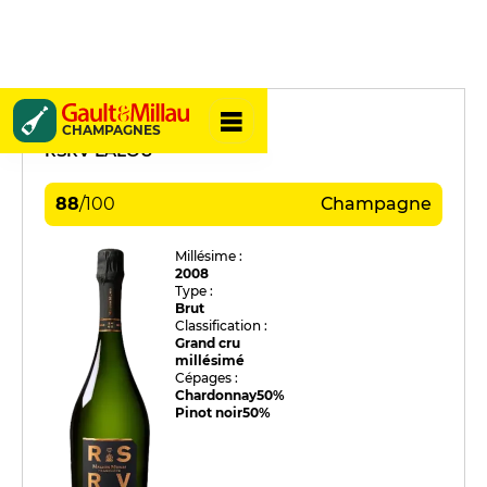
G.H. Mumm
CHAMPAGNES
RSRV LALOU
88
/
100
Champagne
Millésime :
2008
Type :
Brut
Classification :
Grand cru
millésimé
Cépages :
Chardonnay
50%
Pinot noir
50%