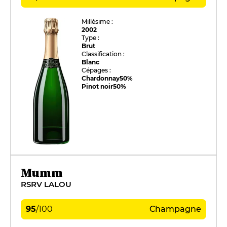
Millésime :
2002
Type :
Brut
Classification :
Blanc
Cépages :
Chardonnay
50%
Pinot noir
50%
Mumm
RSRV LALOU
95
/
100
Champagne