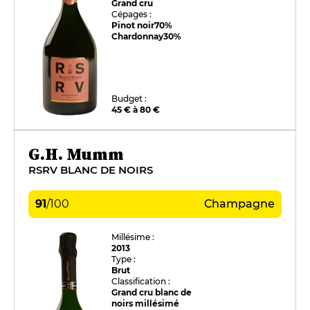
Grand cru
Cépages :
Pinot noir
70%
Chardonnay
30%
Budget :
45 € à 80 €
G.H. Mumm
RSRV BLANC DE NOIRS
91
/
100
Champagne
Millésime :
2013
Type :
Brut
Classification :
Grand cru blanc de
noirs millésimé