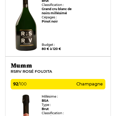
Brut
Classification :
Grand cru blanc de
noirs millésimé
Cépages :
Pinot noir
Budget :
80 € à 120 €
Mumm
RSRV ROSÉ FOUJITA
92
/
100
Champagne
Millésime :
BSA
Type :
Brut
Classification :