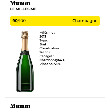
Mumm
LE MILLÉSIME
90
/
100
Champagne
Millésime :
2013
Type :
Brut
Classification :
1er cru
Cépages :
Chardonnay
64%
Pinot noir
26%
Mumm