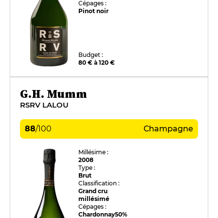
Cépages :
Pinot noir
Budget :
80 € à 120 €
G.H. Mumm
RSRV LALOU
88
/
100
Champagne
Millésime :
2008
Type :
Brut
Classification :
Grand cru
millésimé
Cépages :
Chardonnay
50%