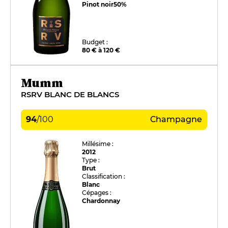
Pinot noir
50%
Budget :
80 € à 120 €
Mumm
RSRV BLANC DE BLANCS
94
/
100
Champagne
Millésime :
2012
Type :
Brut
Classification :
Blanc
Cépages :
Chardonnay