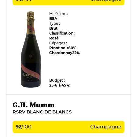
Millésime :
BSA
Type :
Brut
Classification :
Rosé
Cépages :
Pinot noir
60%
Chardonnay
22%
Budget :
25 € à 45 €
G.H. Mumm
RSRV BLANC DE BLANCS
92
/
100
Champagne