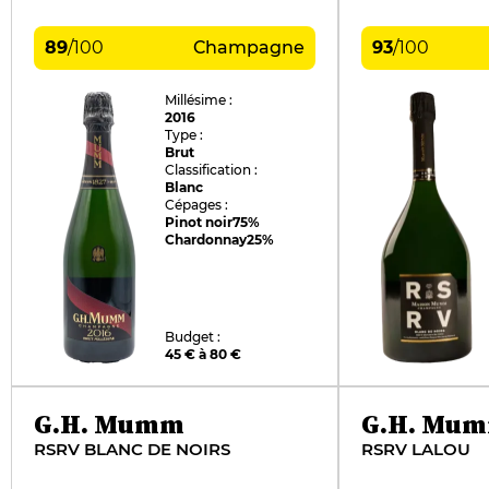
89
/
100
Champagne
93
/
100
Millésime :
2016
Type :
Brut
Classification :
Blanc
Cépages :
Pinot noir
75%
Chardonnay
25%
Budget :
45 € à 80 €
G.H. Mumm
G.H. Mu
RSRV BLANC DE NOIRS
RSRV LALOU