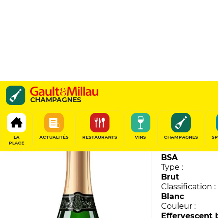
Grand Cordon (Magnu
CHAMPAGNES
Mumm
88
/
100
LA
ACTUALITÉS
RESTAURANTS
VINS
CHAMPAGNES
SP
PLACE
Millésime :
BSA
Type :
Brut
Classification :
Blanc
Couleur :
Effervescent 