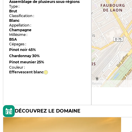
Assemblage de plusieurs sous-régions
Type :
Brut
Classification :
Blanc
Appellation :
Champagne
Millésime :
BSA
Cépages :
Pinot noir
45%
Chardonnay
30%
Pinot meunier
25%
Couleur :
Effervescent blanc
DÉCOUVREZ LE DOMAINE