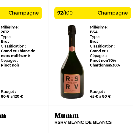
Champagne
92
/
100
Champagne
Millésime :
Millésime :
2012
BSA
Type :
Type :
Brut
Brut
Classification :
Classification :
Grand cru blanc de
Grand cru
noirs millésimé
Cépages :
Cépages :
Pinot noir
70%
Pinot noir
Chardonnay
30%
Budget :
Budget :
80 € à 120 €
45 € à 80 €
mm
Mumm
RSRV BLANC DE BLANCS