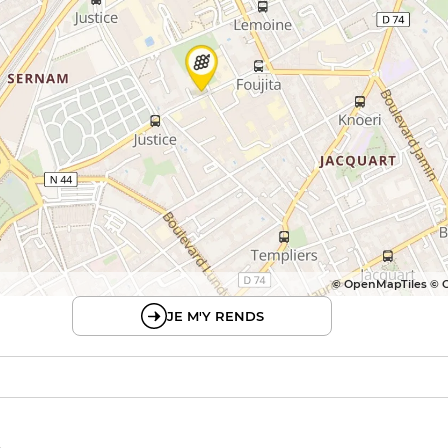
© OpenMapTiles © 
JE M'Y RENDS