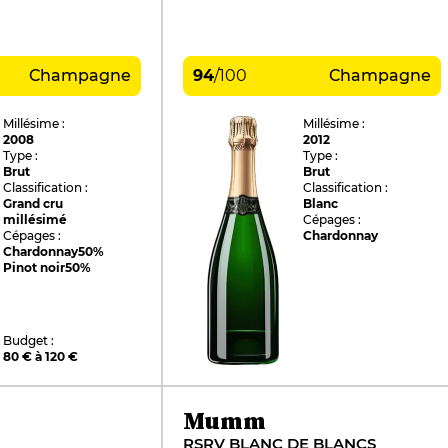
Champagne
94
/
100
Champagne
Millésime :
Millésime :
2008
2012
Type :
Type :
Brut
Brut
Classification :
Classification :
Grand cru
Blanc
millésimé
Cépages :
Cépages :
Chardonnay
Chardonnay
50%
Pinot noir
50%
Budget :
80 € à 120 €
Mumm
RSRV BLANC DE BLANCS