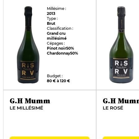
Millésime :
2013
Type :
Brut
Classification :
Grand cru
millésimé
Cépages :
Pinot noir
50%
Chardonnay
50%
Budget :
80 € à 120 €
G.H Mumm
G.H Mum
LE MILLÉSIMÉ
LE ROSÉ