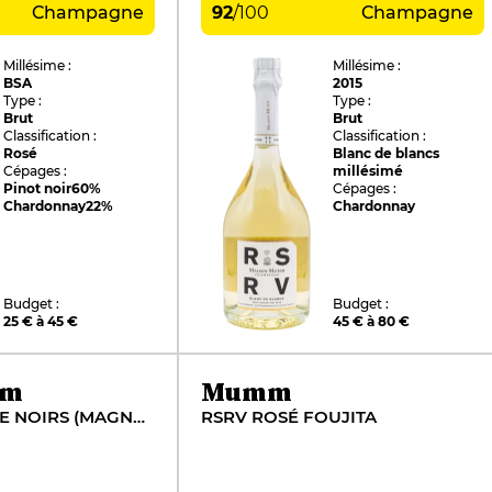
Champagne
92
/
100
Champagne
Millésime :
Millésime :
BSA
2015
Type :
Type :
Brut
Brut
Classification :
Classification :
Rosé
Blanc de blancs
Cépages :
millésimé
Pinot noir
60%
Cépages :
Chardonnay
22%
Chardonnay
Budget :
Budget :
25 € à 45 €
45 € à 80 €
mm
Mumm
RSRV BLANC DE NOIRS (MAGNUM)
RSRV ROSÉ FOUJITA