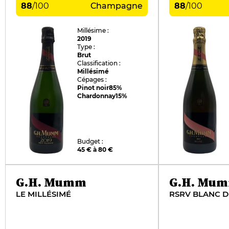
88
/
100
Champagne
88
/
100
Millésime :
2019
Type :
Brut
Classification :
Millésimé
Cépages :
Pinot noir
85%
Chardonnay
15%
Budget :
45 € à 80 €
G.H. Mumm
G.H. Mu
LE MILLÉSIMÉ