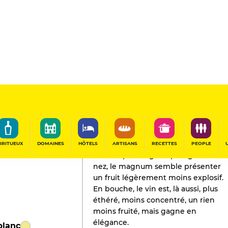
m)
L'AVIS DE GAULT&MILLAU
Champagne
2021
IRITUEUX
DOMAINES
HÔTELS
ARTISANS
RECETTES
PEOPLE
Un rien plus large et plus grillé au
nez, le magnum semble présenter
un fruit légèrement moins explosif.
En bouche, le vin est, là aussi, plus
éthéré, moins concentré, un rien
moins fruité, mais gagne en
élégance.
blanc