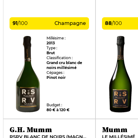
91
/
100
Champagne
88
/
100
Millésime :
2013
Type :
Brut
Classification :
Grand cru blanc de
noirs millésimé
Cépages :
Pinot noir
Budget :
80 € à 120 €
G.H. Mumm
Mumm
RSRV BLANC DE NOIRS (MAGNUM)
LE MILLÉSIMÉ