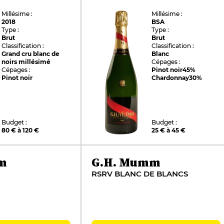
Millésime :
Millésime :
2018
BSA
Type :
Type :
Brut
Brut
Classification :
Classification :
Grand cru blanc de
Blanc
noirs millésimé
Cépages :
Cépages :
Pinot noir
45%
Pinot noir
Chardonnay
30%
Budget :
Budget :
80 € à 120 €
25 € à 45 €
m
G.H. Mumm
RSRV BLANC DE BLANCS