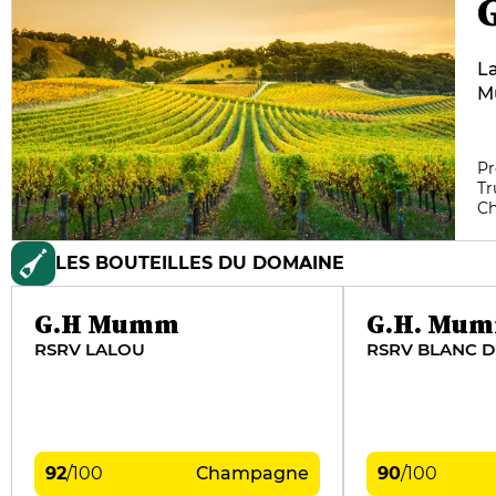
La
Mu
20
de
co
Pr
Tr
c
C
La
Ya
LES BOUTEILLES DU DOMAINE
ma
qu
g
G.H Mumm
G.H. Mu
vi
RSRV LALOU
RSRV BLANC D
92
/
100
Champagne
90
/
100