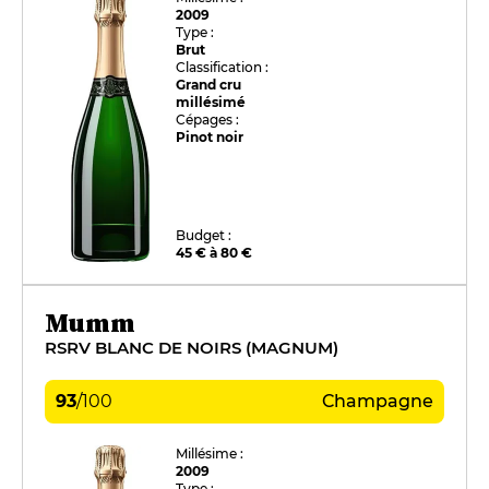
2009
Type :
Brut
Classification :
Grand cru
millésimé
Cépages :
Pinot noir
Budget :
45 € à 80 €
Mumm
RSRV BLANC DE NOIRS (MAGNUM)
93
/
100
Champagne
Millésime :
2009
Type :