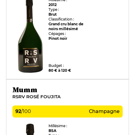
2012
Type :
Brut
Classification :
Grand cru blanc de
noirs millésimé
Cépages :
Pinot noir
Budget :
80 € à 120 €
Mumm
RSRV ROSÉ FOUJITA
92
/
100
Champagne
Millésime :
BSA