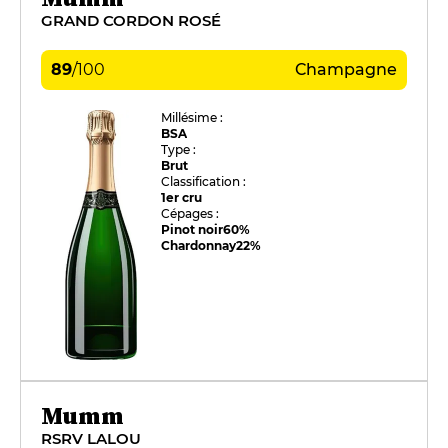
GRAND CORDON ROSÉ
89
/
100
Champagne
Millésime :
BSA
Type :
Brut
Classification :
1er cru
Cépages :
Pinot noir
60%
Chardonnay
22%
Mumm
RSRV LALOU