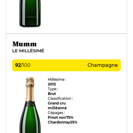
Mumm
LE MILLÉSIMÉ
92
/
100
Champagne
Millésime :
2015
Type :
Brut
Classification :
Grand cru
millésimé
Cépages :
Pinot noir
75%
Chardonnay
25%