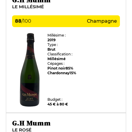
LE MILLÉSIMÉ
88
/
100
Champagne
Millésime :
2019
Type :
Brut
Classification :
Millésimé
Cépages :
Pinot noir
85%
Chardonnay
15%
Budget :
45 € à 80 €
G.H Mumm
LE ROSÉ