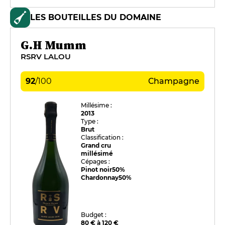
LES BOUTEILLES DU DOMAINE
G.H Mumm
RSRV LALOU
92
/
100
Champagne
Millésime :
2013
Type :
Brut
Classification :
Grand cru
millésimé
Cépages :
Pinot noir
50%
Chardonnay
50%
Budget :
80 € à 120 €