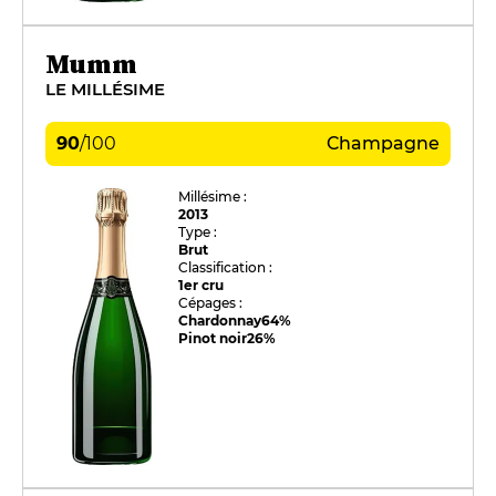
Mumm
LE MILLÉSIME
90
/
100
Champagne
Millésime :
2013
Type :
Brut
Classification :
1er cru
Cépages :
Chardonnay
64%
Pinot noir
26%