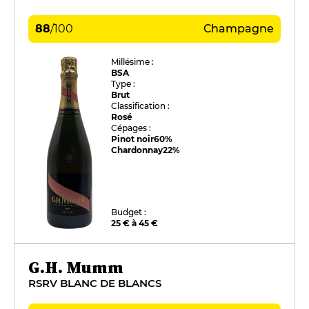
88
/
100
Champagne
Millésime :
BSA
Type :
Brut
Classification :
Rosé
Cépages :
Pinot noir
60%
Chardonnay
22%
Budget :
25 € à 45 €
G.H. Mumm
RSRV BLANC DE BLANCS