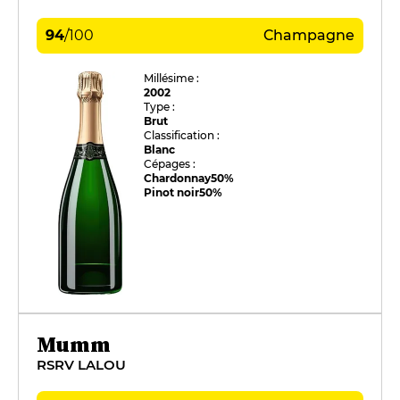
94
/
100
Champagne
Millésime :
2002
Type :
Brut
Classification :
Blanc
Cépages :
Chardonnay
50%
Pinot noir
50%
Mumm
RSRV LALOU