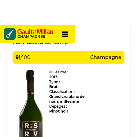
G.H. Mumm
CHAMPAGNES
RSRV BLANC DE NOIRS
91
/
100
Champagne
Millésime :
2013
Type :
Brut
Classification :
Grand cru blanc de
noirs millésimé
Cépages :
Pinot noir