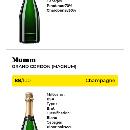
Cépages :
Pinot noir
70%
Chardonnay
30%
Mumm
GRAND CORDON (MAGNUM)
88
/
100
Champagne
Millésime :
BSA
Type :
Brut
Classification :
Blanc
Cépages :
Pinot noir
45%