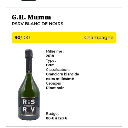
G.H. Mumm
RSRV BLANC DE NOIRS
90
/
100
Champagne
Millésime :
2018
Type :
Brut
Classification :
Grand cru blanc de
noirs millésimé
Cépages :
Pinot noir
Budget :
80 € à 120 €