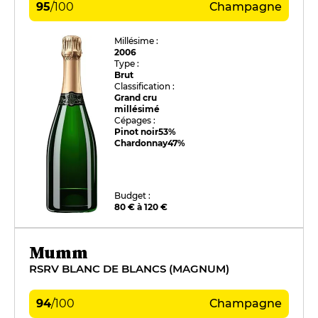
95
/
100
Champagne
Millésime :
2006
Type :
Brut
Classification :
Grand cru
millésimé
Cépages :
Pinot noir
53%
Chardonnay
47%
Budget :
80 € à 120 €
Mumm
RSRV BLANC DE BLANCS (MAGNUM)
94
/
100
Champagne