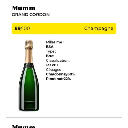
Mumm
GRAND CORDON
89
/
100
Champagne
Millésime :
BSA
Type :
Brut
Classification :
1er cru
Cépages :
Chardonnay
60%
Pinot noir
22%
Mumm