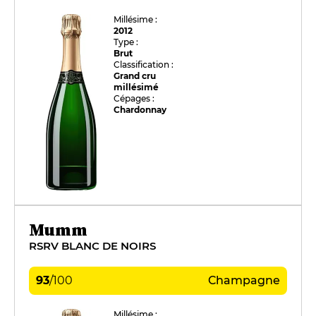
Millésime :
2012
Type :
Brut
Classification :
Grand cru
millésimé
Cépages :
Chardonnay
Mumm
RSRV BLANC DE NOIRS
93
/
100
Champagne
Millésime :