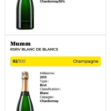
Chardonnay
30%
Mumm
RSRV BLANC DE BLANCS
92
/
100
Champagne
Millésime :
2013
Type :
Brut
Classification :
Blanc
Cépages :
Chardonnay