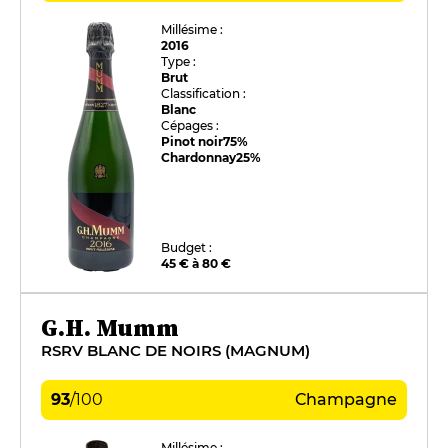
Millésime :
2016
Type :
Brut
Classification :
Blanc
Cépages :
Pinot noir
75%
Chardonnay
25%
Budget :
45 € à 80 €
G.H. Mumm
RSRV BLANC DE NOIRS (MAGNUM)
93
/
100
Champagne
Millésime :