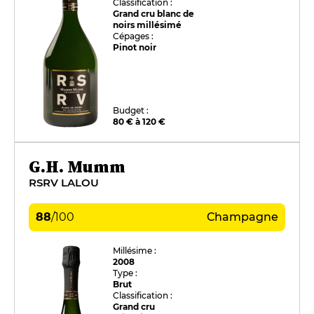
Classification :
Grand cru blanc de
noirs millésimé
Cépages :
Pinot noir
Budget :
80 € à 120 €
G.H. Mumm
RSRV LALOU
88
/
100
Champagne
Millésime :
2008
Type :
Brut
Classification :
Grand cru