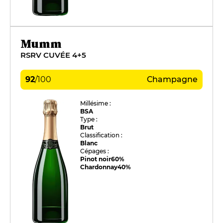
Mumm
RSRV CUVÉE 4+5
92
/
100
Champagne
Millésime :
BSA
Type :
Brut
Classification :
Blanc
Cépages :
Pinot noir
60%
Chardonnay
40%