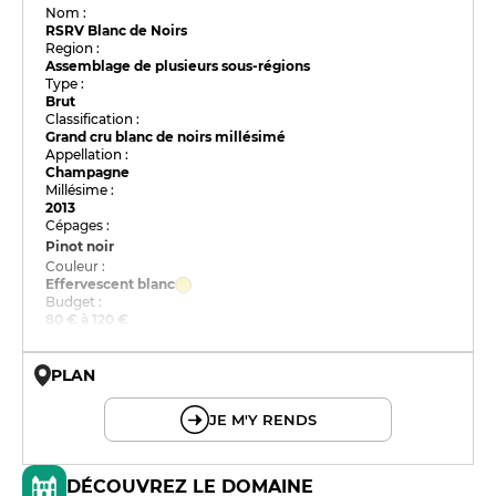
Nom :
RSRV Blanc de Noirs
Region :
Assemblage de plusieurs sous-régions
Type :
Brut
Classification :
Grand cru blanc de noirs millésimé
Appellation :
Champagne
Millésime :
2013
Cépages :
Pinot noir
Couleur :
Effervescent blanc
Budget :
80 € à 120 €
PLAN
© OpenMapTiles © OpenStreetMap
JE M'Y RENDS
DÉCOUVREZ LE DOMAINE