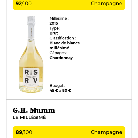
92
/
100
Champagne
Millésime :
2015
Type :
Brut
Classification :
Blanc de blancs
millésimé
Cépages :
Chardonnay
Budget :
45 € à 80 €
G.H. Mumm
LE MILLÉSIMÉ
89
/
100
Champagne