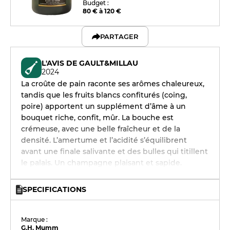
Budget :
80 € à 120 €
PARTAGER
L'AVIS DE GAULT&MILLAU
2024
La croûte de pain raconte ses arômes chaleureux,
tandis que les fruits blancs confiturés (coing,
poire) apportent un supplément d’âme à un
bouquet riche, confit, mûr. La bouche est
crémeuse, avec une belle fraîcheur et de la
densité. L’amertume et l’acidité s’équilibrent
avant une finale salivante et des bulles qui titillent
le palais. Un champagne plaisant et sapide.
SPECIFICATIONS
Marque :
G.H. Mumm