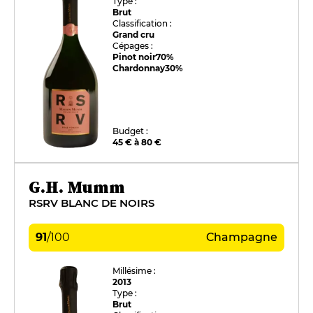
Type :
Brut
Classification :
Grand cru
Cépages :
Pinot noir
70%
Chardonnay
30%
Budget :
45 € à 80 €
G.H. Mumm
RSRV BLANC DE NOIRS
91
/
100
Champagne
Millésime :
2013
Type :
Brut