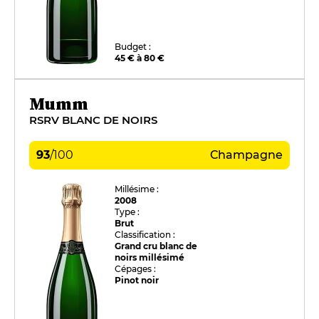
Budget :
45 € à 80 €
Mumm
RSRV BLANC DE NOIRS
93
/
100
Champagne
Millésime :
2008
Type :
Brut
Classification :
Grand cru blanc de
noirs millésimé
Cépages :
Pinot noir