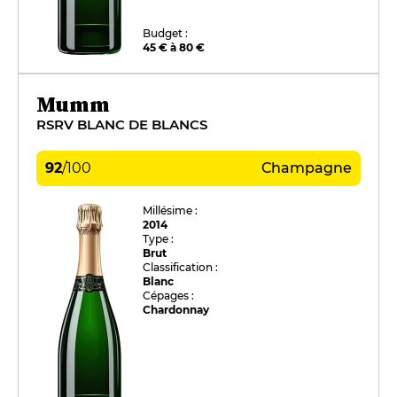
Budget :
45 € à 80 €
Mumm
RSRV BLANC DE BLANCS
92
/
100
Champagne
Millésime :
2014
Type :
Brut
Classification :
Blanc
Cépages :
Chardonnay