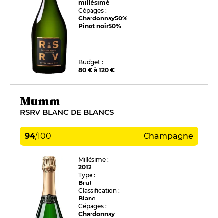
millésimé
Cépages :
Chardonnay
50%
Pinot noir
50%
Budget :
80 € à 120 €
Mumm
RSRV BLANC DE BLANCS
94
/
100
Champagne
Millésime :
2012
Type :
Brut
Classification :
Blanc
Cépages :
Chardonnay