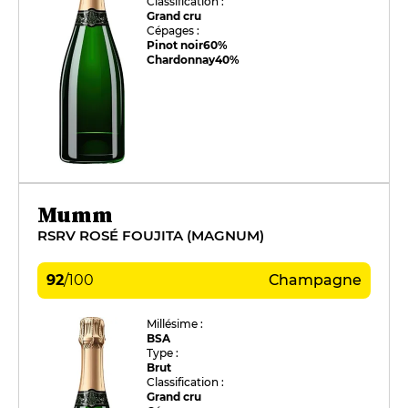
Classification :
Grand cru
Cépages :
Pinot noir
60%
Chardonnay
40%
Mumm
RSRV ROSÉ FOUJITA (MAGNUM)
92
/
100
Champagne
Millésime :
BSA
Type :
Brut
Classification :
Grand cru