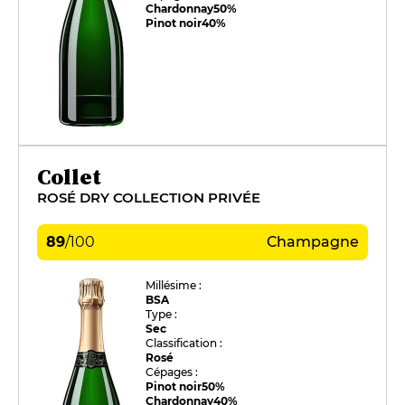
Chardonnay
50%
Pinot noir
40%
Collet
ROSÉ DRY COLLECTION PRIVÉE
89
/
100
Champagne
Millésime :
BSA
Type :
Sec
Classification :
Rosé
Cépages :
Pinot noir
50%
Chardonnay
40%