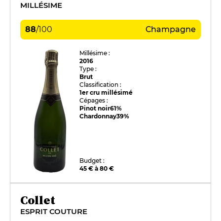
MILLÉSIME
88
/
100
Champagne
Millésime :
2016
Type :
Brut
Classification :
1er cru millésimé
Cépages :
Pinot noir
61%
Chardonnay
39%
Budget :
45 € à 80 €
Collet
ESPRIT COUTURE