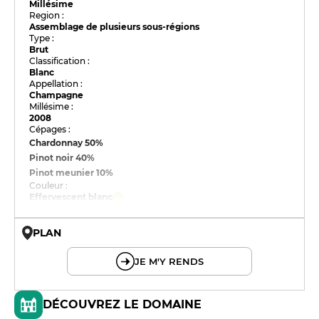
Millésime
Region :
Assemblage de plusieurs sous-régions
Type :
Brut
Classification :
Blanc
Appellation :
Champagne
Millésime :
2008
Cépages :
Chardonnay
50%
Pinot noir
40%
Pinot meunier
10%
Couleur :
Effervescent blanc
PLAN
© OpenMapTiles © OpenStreetMap
JE M'Y RENDS
DÉCOUVREZ LE DOMAINE