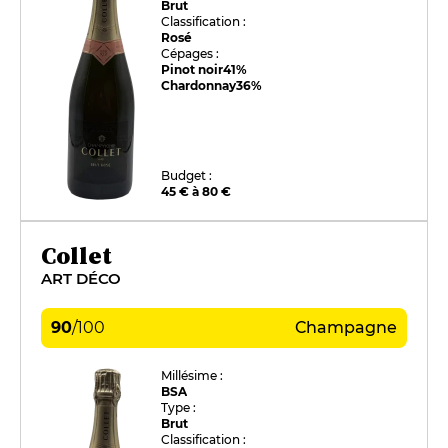
Brut
Classification :
Rosé
Cépages :
Pinot noir
41%
Chardonnay
36%
Budget :
45 € à 80 €
Collet
ART DÉCO
90
/
100
Champagne
Millésime :
BSA
Type :
Brut
Classification :