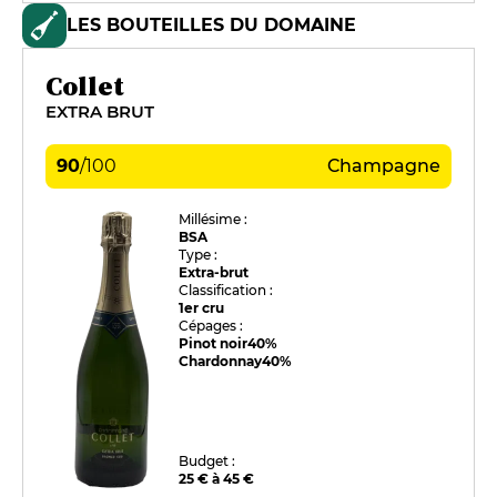
LES BOUTEILLES DU DOMAINE
Collet
EXTRA BRUT
90
/
100
Champagne
Millésime :
BSA
Type :
Extra-brut
Classification :
1er cru
Cépages :
Pinot noir
40%
Chardonnay
40%
Budget :
25 € à 45 €