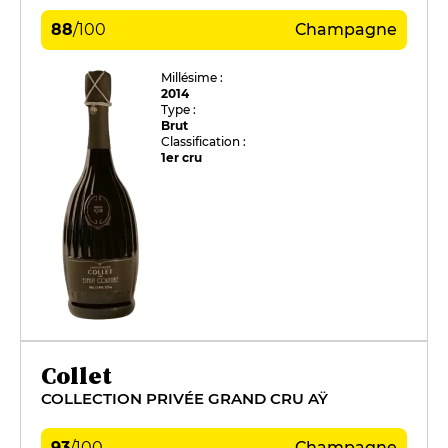
88
/
100
Champagne
Millésime :
2014
Type :
Brut
Classification :
1er cru
Collet
COLLECTION PRIVÉE GRAND CRU AŸ
93
/
100
Champagne