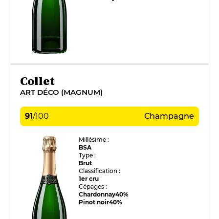
Collet
ART DÉCO (MAGNUM)
91
/
100
Champagne
Millésime :
BSA
Type :
Brut
Classification :
1er cru
Cépages :
Chardonnay
40%
Pinot noir
40%