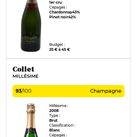
1er cru
Cépages :
Chardonnay
43%
Pinot noir
42%
Budget :
25 € à 45 €
Collet
MILLÉSIME
93
/
100
Champagne
Millésime :
2008
Type :
Brut
Classification :
Blanc
Cépages :