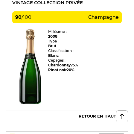
VINTAGE COLLECTION PRIVÉE
90
/
100
Champagne
Millésime :
2008
Type :
Brut
Classification :
Blanc
Cépages :
Chardonnay
75%
Pinot noir
20%
RETOUR EN HAUT