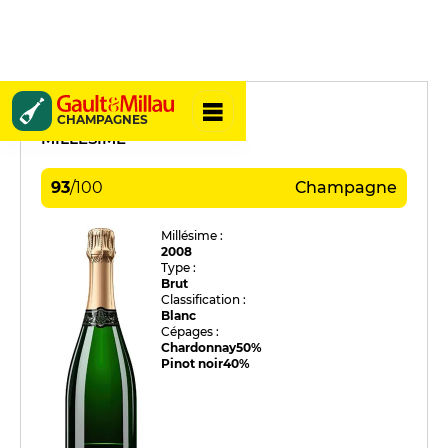
Collet
CHAMPAGNES
MILLÉSIME
93
/
100
Champagne
Millésime :
2008
Type :
Brut
Classification :
Blanc
Cépages :
Chardonnay
50%
Pinot noir
40%