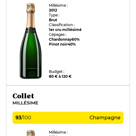
Millésime :
2012
Type :
Brut
Classification :
1er cru millésimé
Cépages :
Chardonnay
60%
Pinot noir
40%
Budget :
80 € à 120 €
Collet
MILLÉSIME
93
/
100
Champagne
Millésime :