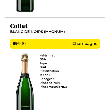
Collet
BLANC DE NOIRS (MAGNUM)
89
/
100
Champagne
Millésime :
BSA
Type :
Brut
Classification :
1er cru
Cépages :
Pinot noir
85%
Pinot meunier
15%