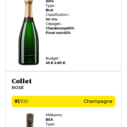
2014
Type :
Brut
Classification :
1er cru
Cépages :
Chardonnay
60%
Pinot noir
40%
Budget :
45 € à 80 €
Collet
ROSÉ
91
/
100
Champagne
Millésime :
BSA
Type :