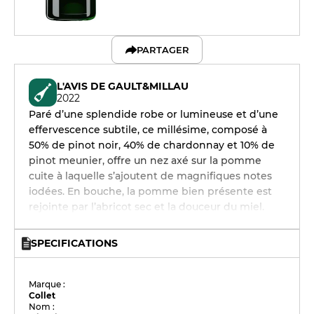
PARTAGER
L'AVIS DE GAULT&MILLAU
2022
Paré d’une splendide robe or lumineuse et d’une
effervescence subtile, ce millésime, composé à
50% de pinot noir, 40% de chardonnay et 10% de
pinot meunier, offre un nez axé sur la pomme
cuite à laquelle s’ajoutent de magnifiques notes
iodées. En bouche, la pomme bien présente est
rejointe par l’abricot sec et la douceur du miel.
SPECIFICATIONS
Marque :
Collet
Nom :