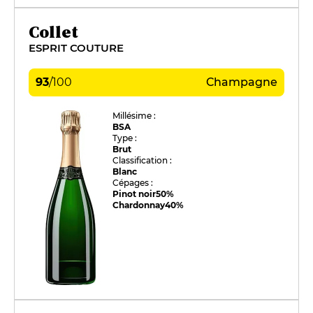
Collet
ESPRIT COUTURE
93
/
100
Champagne
Millésime :
BSA
Type :
Brut
Classification :
Blanc
Cépages :
Pinot noir
50%
Chardonnay
40%