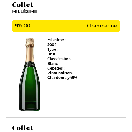
Collet
MILLÉSIME
92
/
100
Champagne
Millésime :
2004
Type :
Brut
Classification :
Blanc
Cépages :
Pinot noir
45%
Chardonnay
45%
Collet