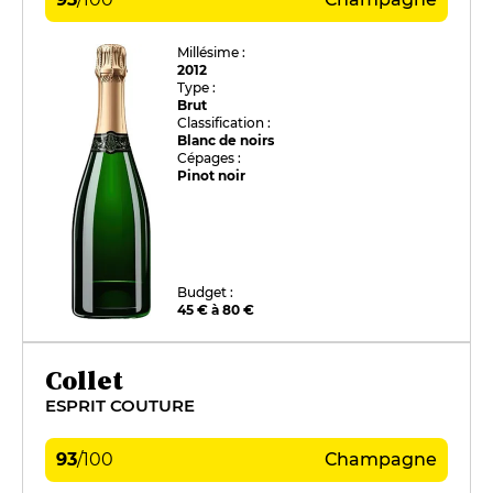
Millésime :
2012
Type :
Brut
Classification :
Blanc de noirs
Cépages :
Pinot noir
Budget :
45 € à 80 €
Collet
ESPRIT COUTURE
93
/
100
Champagne