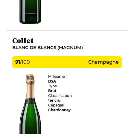
Collet
BLANC DE BLANCS (MAGNUM)
91
/
100
Champagne
Millésime :
BSA
Type :
Brut
Classification :
1er cru
Cépages :
Chardonnay