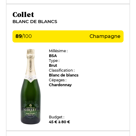
Collet
BLANC DE BLANCS
89
/
100
Champagne
Millésime :
BSA
Type :
Brut
Classification :
Blanc de blancs
Cépages :
Chardonnay
Budget :
45 € à 80 €