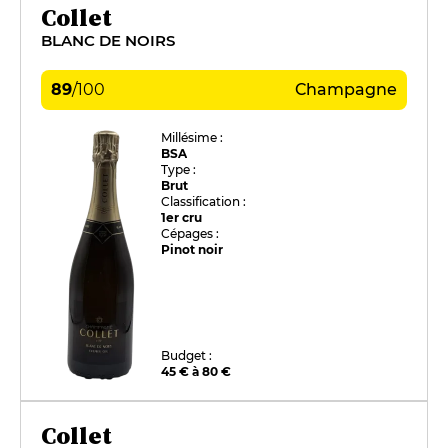
Collet
BLANC DE NOIRS
89
/
100
Champagne
Millésime :
BSA
Type :
Brut
Classification :
1er cru
Cépages :
Pinot noir
Budget :
45 € à 80 €
Collet