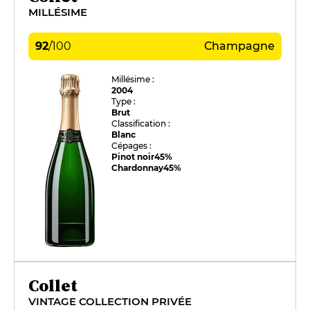
MILLÉSIME
92
/
100
Champagne
Millésime :
2004
Type :
Brut
Classification :
Blanc
Cépages :
Pinot noir
45%
Chardonnay
45%
Collet
VINTAGE COLLECTION PRIVÉE