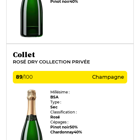
Pinot noir
40%
Collet
ROSÉ DRY COLLECTION PRIVÉE
89
/
100
Champagne
Millésime :
BSA
Type :
Sec
Classification :
Rosé
Cépages :
Pinot noir
50%
Chardonnay
40%