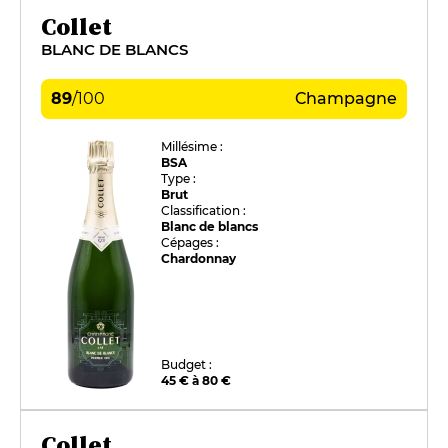
Collet
BLANC DE BLANCS
89
/
100
Champagne
Millésime :
BSA
Type :
Brut
Classification :
Blanc de blancs
Cépages :
Chardonnay
Budget :
45 € à 80 €
Collet