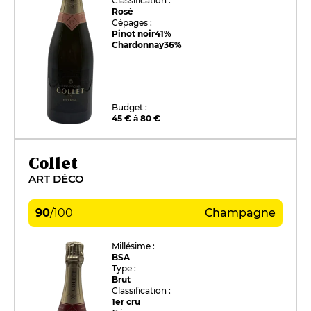
Classification :
Rosé
Cépages :
Pinot noir
41%
Chardonnay
36%
Budget :
45 € à 80 €
Collet
ART DÉCO
90
/
100
Champagne
Millésime :
BSA
Type :
Brut
Classification :
1er cru