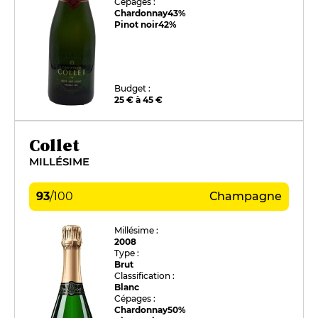
Cépages :
Chardonnay
43%
Pinot noir
42%
Budget :
25 € à 45 €
Collet
MILLÉSIME
93
/
100
Champagne
Millésime :
2008
Type :
Brut
Classification :
Blanc
Cépages :
Chardonnay
50%