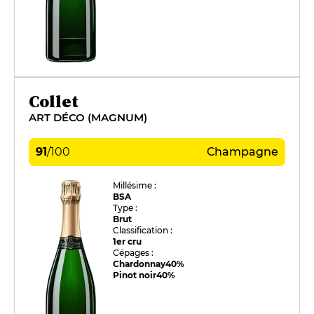
Collet
ART DÉCO (MAGNUM)
91
/
100
Champagne
Millésime :
BSA
Type :
Brut
Classification :
1er cru
Cépages :
Chardonnay
40%
Pinot noir
40%