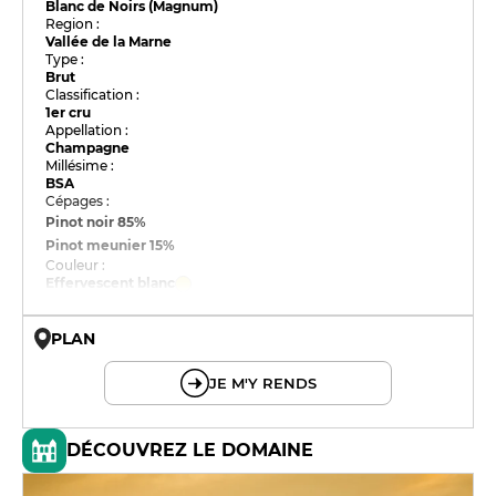
Blanc de Noirs (Magnum)
Region :
Vallée de la Marne
Type :
Brut
Classification :
1er cru
Appellation :
Champagne
Millésime :
BSA
Cépages :
Pinot noir
85%
Pinot meunier
15%
Couleur :
Effervescent blanc
PLAN
© OpenMapTiles © OpenStreetMap
JE M'Y RENDS
DÉCOUVREZ LE DOMAINE