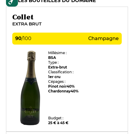
LES BOUTEILLES DU DOMAINE
Collet
EXTRA BRUT
90
/
100
Champagne
Millésime :
BSA
Type :
Extra-brut
Classification :
1er cru
Cépages :
Pinot noir
40%
Chardonnay
40%
Budget :
25 € à 45 €