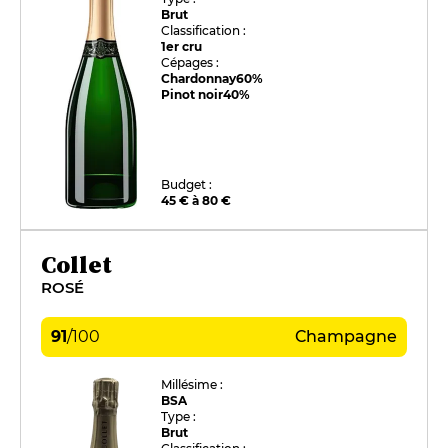
Brut
Classification :
1er cru
Cépages :
Chardonnay
60%
Pinot noir
40%
Budget :
45 € à 80 €
Collet
ROSÉ
91
/
100
Champagne
Millésime :
BSA
Type :
Brut