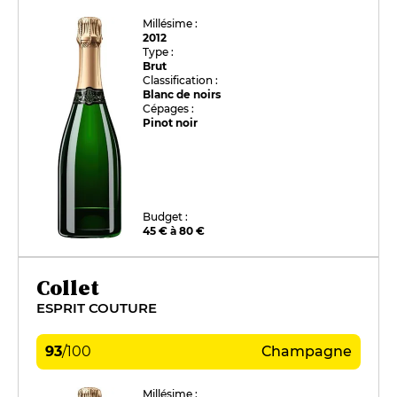
Millésime :
2012
Type :
Brut
Classification :
Blanc de noirs
Cépages :
Pinot noir
Budget :
45 € à 80 €
Collet
ESPRIT COUTURE
93
/
100
Champagne
Millésime :