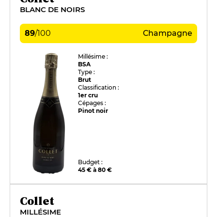
BLANC DE NOIRS
89
/
100
Champagne
Millésime :
BSA
Type :
Brut
Classification :
1er cru
Cépages :
Pinot noir
Budget :
45 € à 80 €
Collet
MILLÉSIME