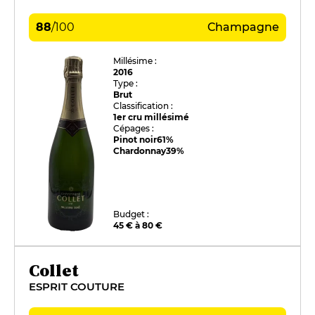
88
/
100
Champagne
Millésime :
2016
Type :
Brut
Classification :
1er cru millésimé
Cépages :
Pinot noir
61%
Chardonnay
39%
Budget :
45 € à 80 €
Collet
ESPRIT COUTURE