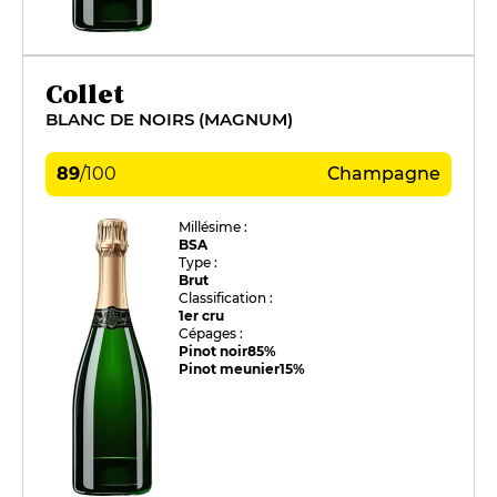
Collet
BLANC DE NOIRS (MAGNUM)
89
/
100
Champagne
Millésime :
BSA
Type :
Brut
Classification :
1er cru
Cépages :
Pinot noir
85%
Pinot meunier
15%