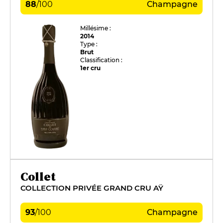
88
/
100
Champagne
Millésime :
2014
Type :
Brut
Classification :
1er cru
Collet
COLLECTION PRIVÉE GRAND CRU AŸ
93
/
100
Champagne