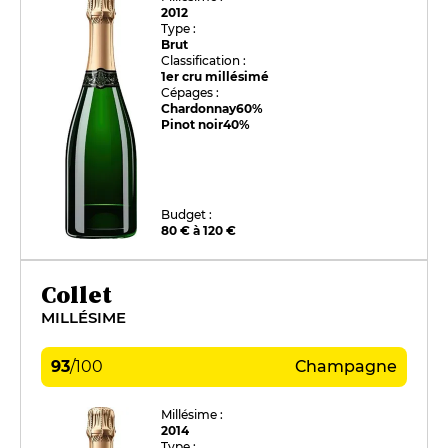
2012
Type :
Brut
Classification :
1er cru millésimé
Cépages :
Chardonnay
60%
Pinot noir
40%
Budget :
80 € à 120 €
Collet
MILLÉSIME
93
/
100
Champagne
Millésime :
2014
Type :