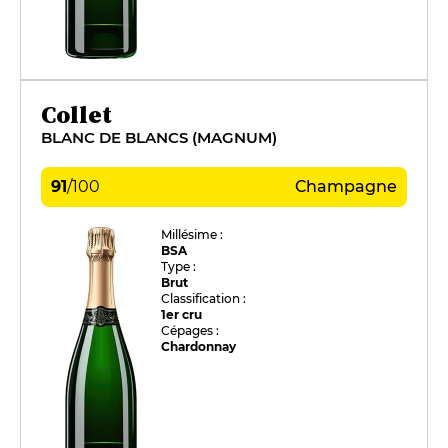
Collet
BLANC DE BLANCS (MAGNUM)
91
/
100
Champagne
Millésime :
BSA
Type :
Brut
Classification :
1er cru
Cépages :
Chardonnay