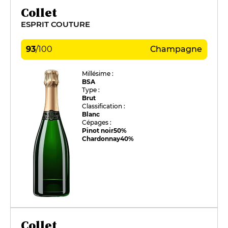
Collet
ESPRIT COUTURE
93
/
100
Champagne
Millésime :
BSA
Type :
Brut
Classification :
Blanc
Cépages :
Pinot noir
50%
Chardonnay
40%
Collet