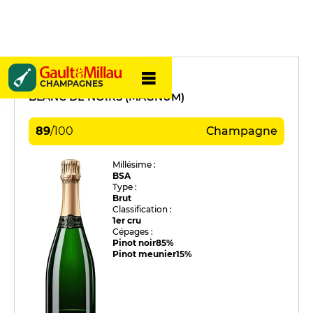
Collet
CHAMPAGNES
BLANC DE NOIRS (MAGNUM)
89
/
100
Champagne
Millésime :
BSA
Type :
Brut
Classification :
1er cru
Cépages :
Pinot noir
85%
Pinot meunier
15%