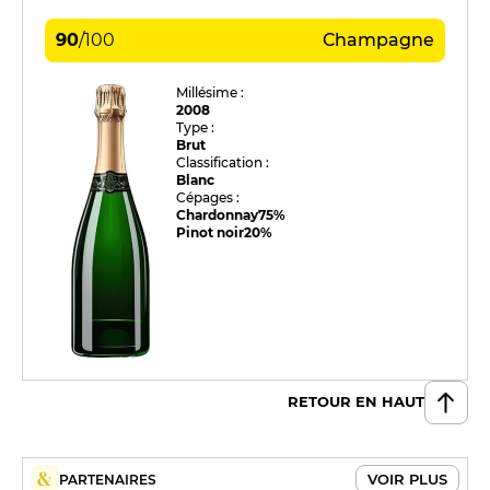
90
/
100
Champagne
Millésime :
2008
Type :
Brut
Classification :
Blanc
Cépages :
Chardonnay
75%
Pinot noir
20%
RETOUR EN HAUT
VOIR PLUS
PARTENAIRES