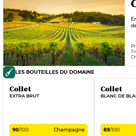
C
En
de
do
de
tr
Pr
Tr
vi
C
po
a
LES BOUTEILLES DU DOMAINE
gr
W
Collet
Collet
EXTRA BRUT
BLANC DE BL
90
/
100
Champagne
89
/
100