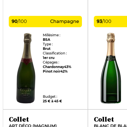
90
/
100
Champagne
93
/
100
Millésime :
BSA
Type :
Brut
Classification :
1er cru
Cépages :
Chardonnay
43%
Pinot noir
42%
Budget :
25 € à 45 €
Collet
Collet
ART DÉCO (MAGNUM)
BLANC DE BL