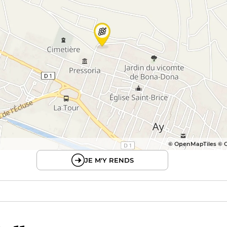
© OpenMapTiles © 
JE M'Y RENDS