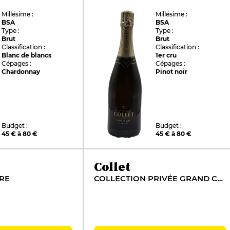
Millésime :
Millésime :
BSA
BSA
Type :
Type :
Brut
Brut
Classification :
Classification :
Blanc de blancs
1er cru
Cépages :
Cépages :
Chardonnay
Pinot noir
Budget :
Budget :
45 € à 80 €
45 € à 80 €
Collet
RE
COLLECTION PRIVÉE GRAND CRU AŸ