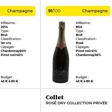
Champagne
91
/
100
Champagne
Millésime :
Millésime :
2014
BSA
Type :
Type :
Brut
Brut
Classification :
Classification :
1er cru
Rosé
Cépages :
Cépages :
Chardonnay
60%
Pinot noir
41%
Pinot noir
40%
Chardonnay
36%
Budget :
Budget :
45 € à 80 €
45 € à 80 €
Collet
ROSÉ DRY COLLECTION PRIVÉE