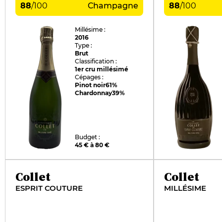
88
/
100
Champagne
88
/
100
Millésime :
2016
Type :
Brut
Classification :
1er cru millésimé
Cépages :
Pinot noir
61%
Chardonnay
39%
Budget :
45 € à 80 €
Collet
Collet
ESPRIT COUTURE
MILLÉSIME