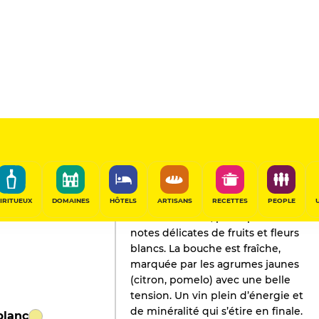
L'AVIS DE GAULT&MILLAU
Champagne
2024
IRITUEUX
DOMAINES
HÔTELS
ARTISANS
RECETTES
PEOPLE
Nez très discret, porté par des
notes délicates de fruits et fleurs
blancs. La bouche est fraîche,
marquée par les agrumes jaunes
(citron, pomelo) avec une belle
tension. Un vin plein d’énergie et
de minéralité qui s’étire en finale.
blanc