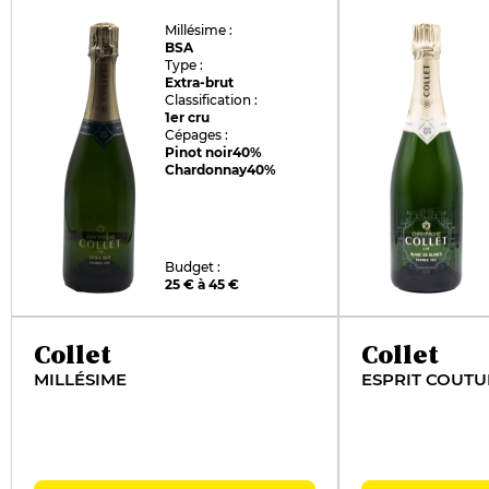
Millésime :
BSA
Type :
Extra-brut
Classification :
1er cru
Cépages :
Pinot noir
40%
Chardonnay
40%
Budget :
25 € à 45 €
Collet
Collet
MILLÉSIME
ESPRIT COUTU