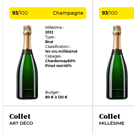
93
/
100
Champagne
93
/
100
Millésime :
2012
Type :
Brut
Classification :
1er cru millésimé
Cépages :
Chardonnay
60%
Pinot noir
40%
Budget :
80 € à 120 €
Collet
Collet
ART DÉCO
MILLÉSIME