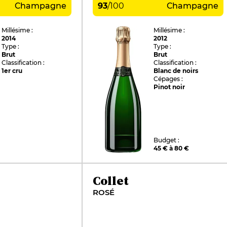
Champagne
93
/
100
Champagne
Millésime :
Millésime :
2014
2012
Type :
Type :
Brut
Brut
Classification :
Classification :
1er cru
Blanc de noirs
Cépages :
Pinot noir
Budget :
45 € à 80 €
Collet
ROSÉ