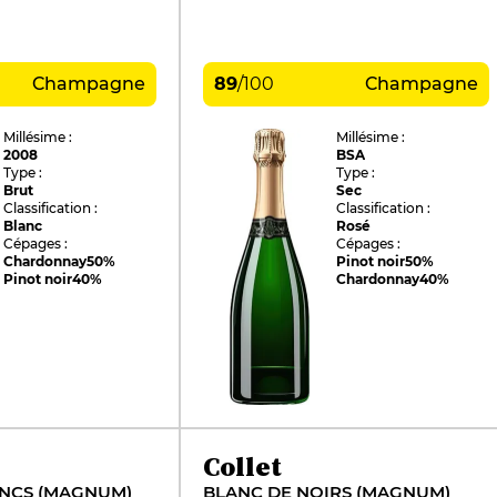
Champagne
89
/
100
Champagne
Millésime :
Millésime :
2008
BSA
Type :
Type :
Brut
Sec
Classification :
Classification :
Blanc
Rosé
Cépages :
Cépages :
Chardonnay
50%
Pinot noir
50%
Pinot noir
40%
Chardonnay
40%
Collet
ANCS (MAGNUM)
BLANC DE NOIRS (MAGNUM)