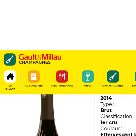
Esprit Couture
CHAMPAGNES
Collet
88
/
100
LA
ACTUALITÉS
RESTAURANTS
VINS
CHAMPAGNES
SP
PLACE
Millésime :
2014
Type :
Brut
Classification :
1er cru
Couleur :
Effervescent 