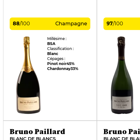
88
/
100
Champagne
97
/
100
Millésime :
BSA
Classification :
Blanc
Cépages :
Pinot noir
45%
Chardonnay
33%
Bruno Paillard
Bruno Pai
BLANC DE BLANCS
BLANC DE BLA