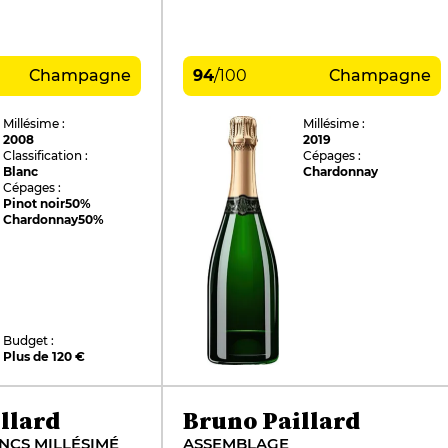
Champagne
94
/
100
Champagne
Millésime :
Millésime :
2008
2019
Classification :
Cépages :
Blanc
Chardonnay
Cépages :
Pinot noir
50%
Chardonnay
50%
Budget :
Plus de 120 €
llard
Bruno Paillard
NCS MILLÉSIMÉ
ASSEMBLAGE