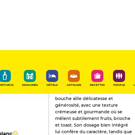
L'AVIS DE GAULT&MILLAU
Champagne
2026
IRITUEUX
DOMAINES
HÔTELS
ARTISANS
RECETTES
PEOPLE
Ce vin présente un nez discret. La
bouche allie délicatesse et
générosité, avec une texture
crémeuse et gourmande où se
mêlent subtilement fruits, brioche
et toast. Son dosage bien intégré
lui confère du caractère, tandis que
blanc