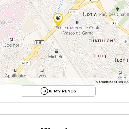
© OpenMapTiles © 
JE M'Y RENDS