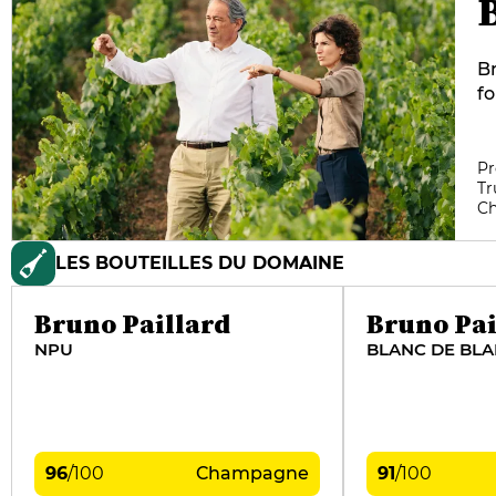
Br
fo
ga
vi
cr
Pr
Tr
p
C
vi
qu
LES BOUTEILLES DU DOMAINE
m
pl
Bruno Paillard
Bruno Pai
NPU
BLANC DE BL
96
/
100
Champagne
91
/
100