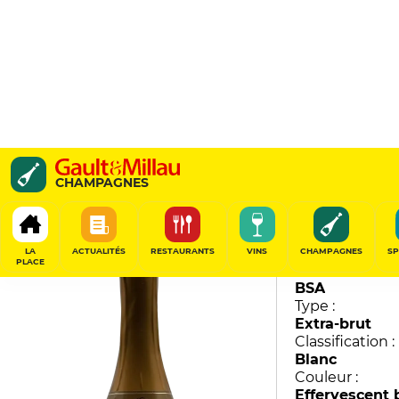
Cuvée 72
CHAMPAGNES
Bruno Paillard
87
/
100
LA
ACTUALITÉS
RESTAURANTS
VINS
CHAMPAGNES
SP
PLACE
Millésime :
BSA
Type :
Extra-brut
Classification :
Blanc
Couleur :
Effervescent 