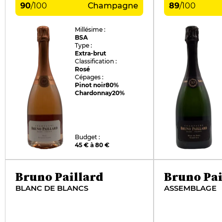
90
/
100
Champagne
89
/
100
Millésime :
BSA
Type :
Extra-brut
Classification :
Rosé
Cépages :
Pinot noir
80%
Chardonnay
20%
Budget :
45 € à 80 €
Bruno Paillard
Bruno Pai
BLANC DE BLANCS
ASSEMBLAGE