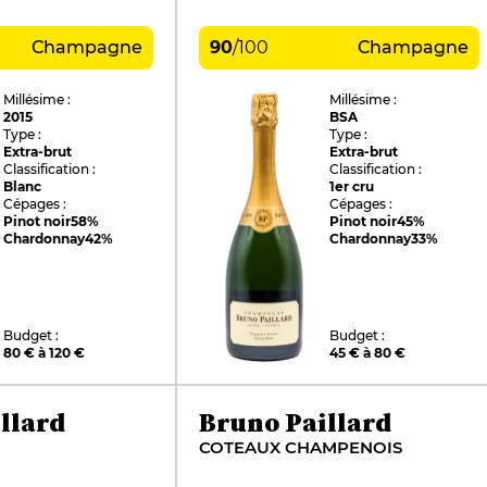
Champagne
90
/
100
Champagne
Millésime :
Millésime :
2015
BSA
Type :
Type :
Extra-brut
Extra-brut
Classification :
Classification :
Blanc
1er cru
Cépages :
Cépages :
Pinot noir
58%
Pinot noir
45%
Chardonnay
42%
Chardonnay
33%
Budget :
Budget :
80 € à 120 €
45 € à 80 €
llard
Bruno Paillard
COTEAUX CHAMPENOIS