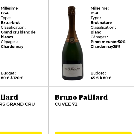
Millésime :
Millésime :
BSA
BSA
Type :
Type :
Extra-brut
Brut nature
Classification :
Classification :
Grand cru blanc de
Blanc
blancs
Cépages :
Cépages :
Pinot meunier
50%
Chardonnay
Chardonnay
25%
Budget :
Budget :
80 € à 120 €
45 € à 80 €
llard
Bruno Paillard
RS GRAND CRU
CUVÉE 72