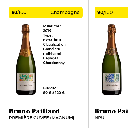
92
/
100
Champagne
90
/
100
Millésime :
2014
Type :
Extra-brut
Classification :
Grand cru
millésimé
Cépages :
Chardonnay
Budget :
80 € à 120 €
Bruno Paillard
Bruno Pai
PREMIÈRE CUVÉE (MAGNUM)
NPU