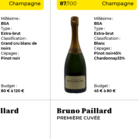
Champagne
87
/
100
Champagne
Millésime :
Millésime :
BSA
BSA
Type :
Type :
Extra-brut
Extra-brut
Classification :
Classification :
Grand cru blanc de
Blanc
noirs
Cépages :
Cépages :
Pinot noir
45%
Pinot noir
Chardonnay
33%
Budget :
Budget :
80 € à 120 €
45 € à 80 €
llard
Bruno Paillard
PREMIÈRE CUVÉE