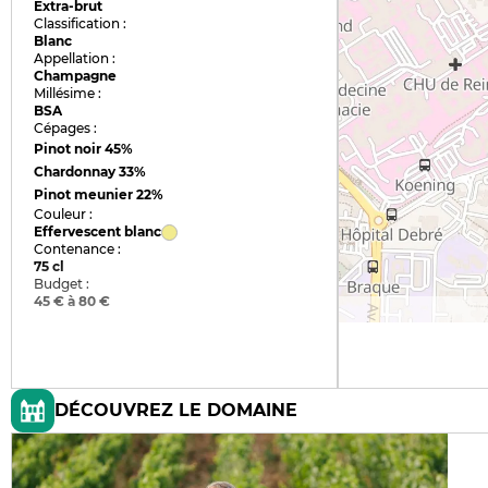
Extra-brut
Classification :
Blanc
Appellation :
Champagne
Millésime :
BSA
Cépages :
Pinot noir
45%
Chardonnay
33%
Pinot meunier
22%
Couleur :
Effervescent blanc
Contenance :
75 cl
Budget :
45 € à 80 €
DÉCOUVREZ LE DOMAINE