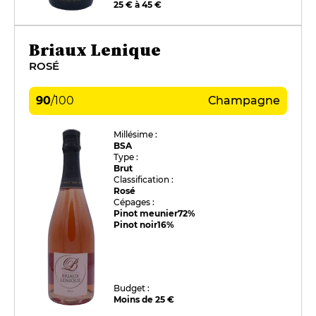
25 € à 45 €
Briaux Lenique
ROSÉ
90
/
100
Champagne
Millésime :
BSA
Type :
Brut
Classification :
Rosé
Cépages :
Pinot meunier
72%
Pinot noir
16%
Budget :
Moins de 25 €