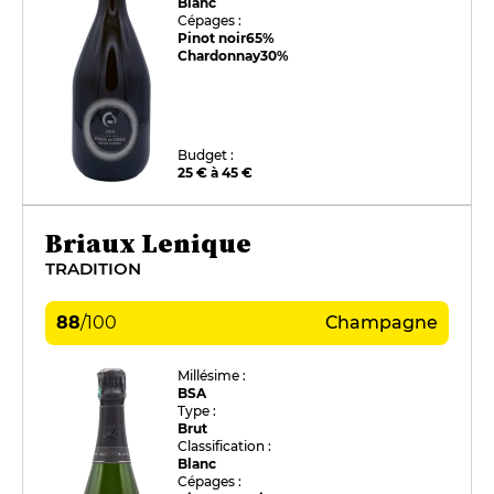
Blanc
Cépages :
Pinot noir
65%
Chardonnay
30%
Budget :
25 € à 45 €
Briaux Lenique
TRADITION
88
/
100
Champagne
Millésime :
BSA
Type :
Brut
Classification :
Blanc
Cépages :