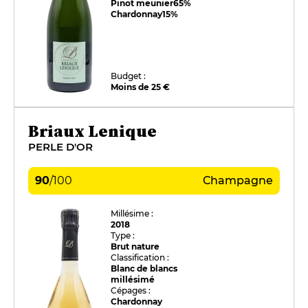
Pinot meunier
65%
Chardonnay
15%
Budget :
Moins de 25 €
Briaux Lenique
PERLE D'OR
90
/
100
Champagne
Millésime :
2018
Type :
Brut nature
Classification :
Blanc de blancs
millésimé
Cépages :
Chardonnay