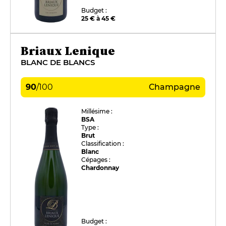
Budget :
25 € à 45 €
Briaux Lenique
BLANC DE BLANCS
90
/
100
Champagne
Millésime :
BSA
Type :
Brut
Classification :
Blanc
Cépages :
Chardonnay
Budget :