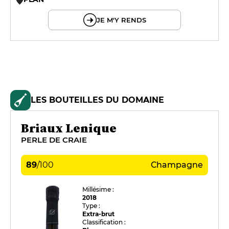
© OpenMapTiles © OpenStreetMap
JE M'Y RENDS
LES BOUTEILLES DU DOMAINE
Briaux Lenique
PERLE DE CRAIE
89
/
100
Champagne
Millésime :
2018
Type :
Extra-brut
Classification :