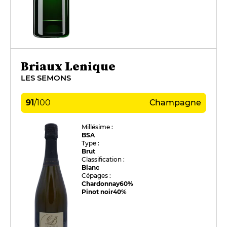
Briaux Lenique
LES SEMONS
91
/
100
Champagne
Millésime :
BSA
Type :
Brut
Classification :
Blanc
Cépages :
Chardonnay
60%
Pinot noir
40%