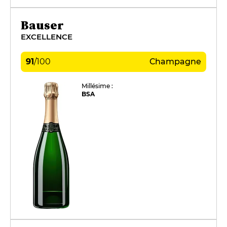
Bauser
EXCELLENCE
91
/
100
Champagne
Millésime :
BSA