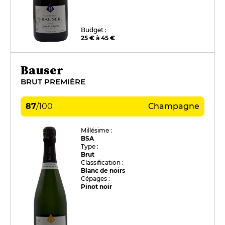
Budget :
25 € à 45 €
Bauser
BRUT PREMIÈRE
87
/
100
Champagne
Millésime :
BSA
Type :
Brut
Classification :
Blanc de noirs
Cépages :
Pinot noir