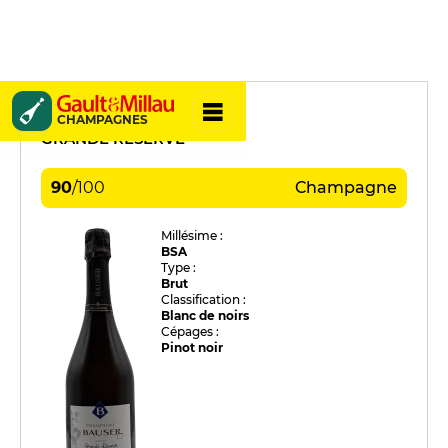
Bauser
CHAMPAGNES
GRANDE RÉSERVE
90
/
100
Champagne
Millésime :
BSA
Type :
Brut
Classification :
Blanc de noirs
Cépages :
Pinot noir