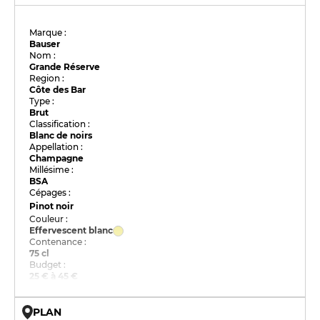
Marque :
Bauser
Nom :
Grande Réserve
Region :
Côte des Bar
Type :
Brut
Classification :
Blanc de noirs
Appellation :
Champagne
Millésime :
BSA
Cépages :
Pinot noir
Couleur :
Effervescent blanc
Contenance :
75 cl
Budget :
25 € à 45 €
PLAN
© OpenMapTiles © OpenStreetMap